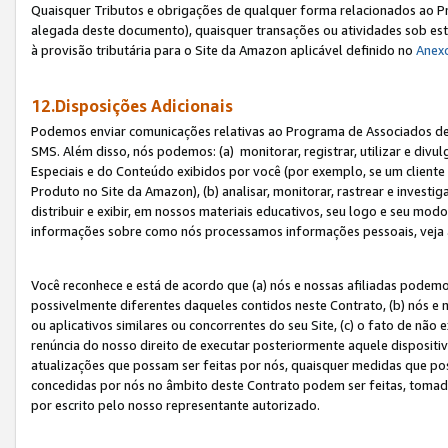
Quaisquer Tributos e obrigações de qualquer forma relacionados ao Pr
alegada deste documento), quaisquer transações ou atividades sob este
à provisão tributária para o Site da Amazon aplicável definido no
Anex
12.Disposições Adicionais
Podemos enviar comunicações relativas ao Programa de Associados de t
SMS. Além disso, nós podemos: (a) monitorar, registrar, utilizar e divu
Especiais e do Conteúdo exibidos por você (por exemplo, se um cliente
Produto no Site da Amazon), (b) analisar, monitorar, rastrear e investiga
distribuir e exibir, em nossos materiais educativos, seu logo e seu m
informações sobre como nós processamos informações pessoais, veja 
Você reconhece e está de acordo que (a) nós e nossas afiliadas podem
possivelmente diferentes daqueles contidos neste Contrato, (b) nós e 
ou aplicativos similares ou concorrentes do seu Site, (c) o fato de não
renúncia do nosso direito de executar posteriormente aquele dispositi
atualizações que possam ser feitas por nós, quaisquer medidas que p
concedidas por nós no âmbito deste Contrato podem ser feitas, tomada
por escrito pelo nosso representante autorizado.