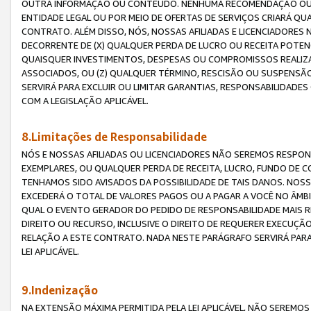
OUTRA INFORMAÇÃO OU CONTEÚDO. NENHUMA RECOMENDAÇÃO OU 
ENTIDADE LEGAL OU POR MEIO DE OFERTAS DE SERVIÇOS CRIARÁ Q
CONTRATO. ALÉM DISSO, NÓS, NOSSAS AFILIADAS E LICENCIADOR
DECORRENTE DE (X) QUALQUER PERDA DE LUCRO OU RECEITA POTENC
QUAISQUER INVESTIMENTOS, DESPESAS OU COMPROMISSOS REALIZ
ASSOCIADOS, OU (Z) QUALQUER TÉRMINO, RESCISÃO OU SUSPENSÃ
SERVIRÁ PARA EXCLUIR OU LIMITAR GARANTIAS, RESPONSABILIDADE
COM A LEGISLAÇÃO APLICÁVEL.
8.Limitações de Responsabilidade
NÓS E NOSSAS AFILIADAS OU LICENCIADORES NÃO SEREMOS RESPONS
EXEMPLARES, OU QUALQUER PERDA DE RECEITA, LUCRO, FUNDO DE 
TENHAMOS SIDO AVISADOS DA POSSIBILIDADE DE TAIS DANOS. NOS
EXCEDERÁ O TOTAL DE VALORES PAGOS OU A PAGAR A VOCÊ NO ÂM
QUAL O EVENTO GERADOR DO PEDIDO DE RESPONSABILIDADE MAIS 
DIREITO OU RECURSO, INCLUSIVE O DIREITO DE REQUERER EXECUÇÃ
RELAÇÃO A ESTE CONTRATO. NADA NESTE PARÁGRAFO SERVIRÁ PARA
LEI APLICÁVEL.
9.Indenização
NA EXTENSÃO MÁXIMA PERMITIDA PELA LEI APLICÁVEL, NÃO SEREM