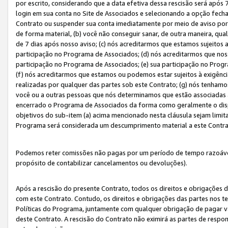
por escrito, considerando que a data efetiva dessa rescisão será após 
login em sua conta no Site de Associados e selecionando a opção fech
Contrato ou suspender sua conta imediatamente por meio de aviso por 
de forma material, (b) você não conseguir sanar, de outra maneira, qua
de 7 dias após nosso aviso; (c) nós acreditarmos que estamos sujeitos
participação no Programa de Associados; (d) nós acreditarmos que nos
participação no Programa de Associados; (e) sua participação no Progr
(f) nós acreditarmos que estamos ou podemos estar sujeitos à exigênc
realizadas por qualquer das partes sob este Contrato; (g) nós tenhamo
você ou a outras pessoas que nós determinamos que estão associadas 
encerrado o Programa de Associados da forma como geralmente o dispo
objetivos do sub-item (a) acima mencionado nesta cláusula sejam limit
Programa será considerada um descumprimento material a este Contr
Podemos reter comissões não pagas por um período de tempo razoável 
propósito de contabilizar cancelamentos ou devoluções).
Após a rescisão do presente Contrato, todos os direitos e obrigações d
com este Contrato. Contudo, os direitos e obrigações das partes nos te
Políticas do Programa, juntamente com qualquer obrigação de pagar va
deste Contrato. A rescisão do Contrato não eximirá as partes de respo