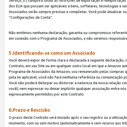
Serviço; (f) cumprirá todas as restrições de exportação e reexportaçã
dos EUA que possam ser aplicáveis a bens, softwares, tecnologias e s
Associados serão sempre precisas e completas. Você pode atualizar su
“Configurações de Conta”.
Não emitimos nenhuma declaração, garantia ou compromisso referente
em conexão com o Programa de Associados, e não seremos responsávei
5.Identificando-se como um Associado
Você deverá expor de forma clara e destacada a seguinte declaração, 
Contrato, em seu Site ou em qualquer outro local em que a Amazon aut
Programa de Associados da Amazon, sou remunerado pelas compras qual
pela lei aplicável, você não fará nenhuma referência ou comunicação p
Você não poderá deturpar ou distorcer a natureza da nossa relação com
você), nem expressar ou deixar implícito qualquer associação entre nó
expressamente permitidos por este Contrato.
6.Prazo e Rescisão
O prazo deste Contrato será iniciado após o seu registro ou a utilizaç
momento, com ou sem motivo (automaticamente e sem recurso aos tribuna