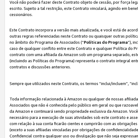
Você não poderá fazer deste Contrato objeto de cessão, por força le
escrito. Sujeito a tal restrição, este Contrato vinculará, agindo em be
cessionários.
Este Contrato incorpora a versão mais atualizada, e você está de acordo
outras regras referenciadas neste Contrato ou quaisquer outras políti
no âmbito do Programa de Associados (“
Políticas do Programa
”), i
caso de qualquer conflito entre este Contrato e qualquer Política do P
contrato com uma afiliada da Amazon sob um programa separado, este 
(incluindo as Políticas do Programa) representa o contrato integral en
contratos e discussões anteriores.
Sempre que utilizados neste Contrato, os termos “inclui/incluem”, “incl
Toda informação relacionada à Amazon ou qualquer de nossas afiliad
Associados que não é conhecida pelo público em geral ou que razoave
da Amazon e continuará sendo propriedade exclusiva da Amazon. Você
necessário para a execução de suas atividades sob este contrato e as
com relação à sua conta ficarão cientes e cumprirão com as obrigações
(exceto a suas afiliadas vinculadas por obrigações de confidencialida
Confidencial contra qualquer uso ou divulgação que não seja expressa