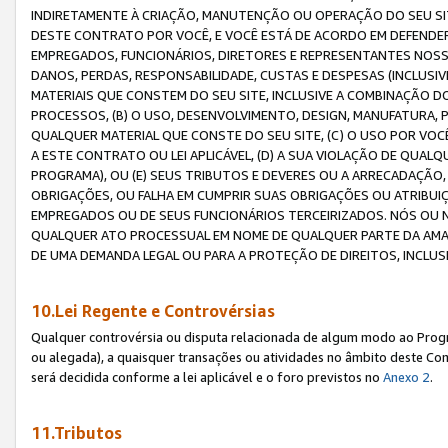
INDIRETAMENTE À CRIAÇÃO, MANUTENÇÃO OU OPERAÇÃO DO SEU SIT
DESTE CONTRATO POR VOCÊ, E VOCÊ ESTÁ DE ACORDO EM DEFENDER, 
EMPREGADOS, FUNCIONÁRIOS, DIRETORES E REPRESENTANTES NOSS
DANOS, PERDAS, RESPONSABILIDADE, CUSTAS E DESPESAS (INCLUSI
MATERIAIS QUE CONSTEM DO SEU SITE, INCLUSIVE A COMBINAÇÃO 
PROCESSOS, (B) O USO, DESENVOLVIMENTO, DESIGN, MANUFATURA,
QUALQUER MATERIAL QUE CONSTE DO SEU SITE, (C) O USO POR VOC
A ESTE CONTRATO OU LEI APLICÁVEL, (D) A SUA VIOLAÇÃO DE QU
PROGRAMA), OU (E) SEUS TRIBUTOS E DEVERES OU A ARRECADAÇÃO
OBRIGAÇÕES, OU FALHA EM CUMPRIR SUAS OBRIGAÇÕES OU ATRIBUIÇÕ
EMPREGADOS OU DE SEUS FUNCIONÁRIOS TERCEIRIZADOS. NÓS OU
QUALQUER ATO PROCESSUAL EM NOME DE QUALQUER PARTE DA AMAZO
DE UMA DEMANDA LEGAL OU PARA A PROTEÇÃO DE DIREITOS, INCLU
10.Lei Regente e Controvérsias
Qualquer controvérsia ou disputa relacionada de algum modo ao Progra
ou alegada), a quaisquer transações ou atividades no âmbito deste Con
será decidida conforme a lei aplicável e o foro previstos no
Anexo 2
.
11.Tributos