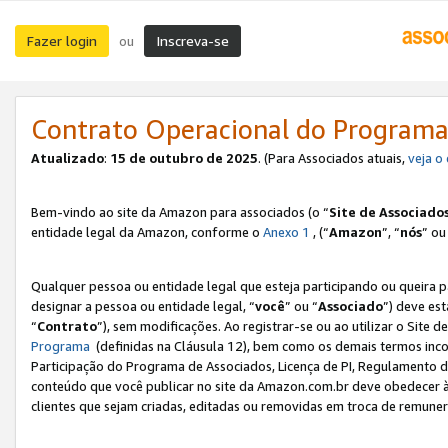
Fazer login
Inscreva-se
ou
Contrato Operacional do Programa
Atualizado
:
15 de outubro de 2025
. (Para Associados atuais,
veja o
Bem-vindo ao site da Amazon para associados (o “
Site de Associado
entidade legal da Amazon, conforme o
Anexo 1
, (“
Amazon
”, “
nós
” ou
Qualquer pessoa ou entidade legal que esteja participando ou queira 
designar a pessoa ou entidade legal, “
você
” ou “
Associado
”) deve es
“
Contrato
”), sem modificações. Ao registrar-se ou ao utilizar o Site
Programa
(definidas na Cláusula 12), bem como os demais termos inco
Participação do Programa de Associados, Licença de PI, Regulamento d
conteúdo que você publicar no site da Amazon.com.br deve obedecer à
clientes que sejam criadas, editadas ou removidas em troca de remuneraç