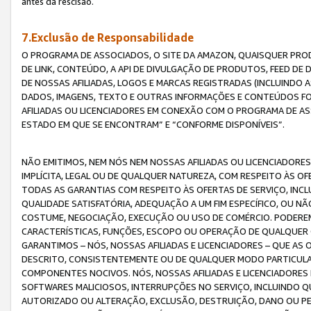
antes da rescisão.
7.Exclusão de Responsabilidade
O PROGRAMA DE ASSOCIADOS, O SITE DA AMAZON, QUAISQUER PROD
DE LINK, CONTEÚDO, A API DE DIVULGAÇÃO DE PRODUTOS, FEED D
DE NOSSAS AFILIADAS, LOGOS E MARCAS REGISTRADAS (INCLUINDO 
DADOS, IMAGENS, TEXTO E OUTRAS INFORMAÇÕES E CONTEÚDOS F
AFILIADAS OU LICENCIADORES EM CONEXÃO COM O PROGRAMA DE AS
ESTADO EM QUE SE ENCONTRAM” E “CONFORME DISPONÍVEIS”.
NÃO EMITIMOS, NEM NÓS NEM NOSSAS AFILIADAS OU LICENCIADORE
IMPLÍCITA, LEGAL OU DE QUALQUER NATUREZA, COM RESPEITO ÀS OF
TODAS AS GARANTIAS COM RESPEITO ÀS OFERTAS DE SERVIÇO, INCL
QUALIDADE SATISFATÓRIA, ADEQUAÇÃO A UM FIM ESPECÍFICO, OU N
COSTUME, NEGOCIAÇÃO, EXECUÇÃO OU USO DE COMÉRCIO. PODEREM
CARACTERÍSTICAS, FUNÇÕES, ESCOPO OU OPERAÇÃO DE QUALQUER 
GARANTIMOS – NÓS, NOSSAS AFILIADAS E LICENCIADORES – QUE A
DESCRITO, CONSISTENTEMENTE OU DE QUALQUER MODO PARTICULAR, 
COMPONENTES NOCIVOS. NÓS, NOSSAS AFILIADAS E LICENCIADORES 
SOFTWARES MALICIOSOS, INTERRUPÇÕES NO SERVIÇO, INCLUINDO Q
AUTORIZADO OU ALTERAÇÃO, EXCLUSÃO, DESTRUIÇÃO, DANO OU PE