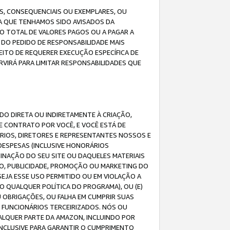
IS, CONSEQUENCIAIS OU EXEMPLARES, OU
DA QUE TENHAMOS SIDO AVISADOS DA
O TOTAL DE VALORES PAGOS OU A PAGAR A
DO PEDIDO DE RESPONSABILIDADE MAIS
EITO DE REQUERER EXECUÇÃO ESPECÍFICA DE
VIRÁ PARA LIMITAR RESPONSABILIDADES QUE
DO DIRETA OU INDIRETAMENTE À CRIAÇÃO,
E CONTRATO POR VOCÊ, E VOCÊ ESTÁ DE
ÁRIOS, DIRETORES E REPRESENTANTES NOSSOS E
DESPESAS (INCLUSIVE HONORÁRIOS
BINAÇÃO DO SEU SITE OU DAQUELES MATERIAIS
O, PUBLICIDADE, PROMOÇÃO OU MARKETING DO
SEJA ESSE USO PERMITIDO OU EM VIOLAÇÃO A
O QUALQUER POLÍTICA DO PROGRAMA), OU (E)
 OBRIGAÇÕES, OU FALHA EM CUMPRIR SUAS
S FUNCIONÁRIOS TERCEIRIZADOS. NÓS OU
LQUER PARTE DA AMAZON, INCLUINDO POR
 INCLUSIVE PARA GARANTIR O CUMPRIMENTO