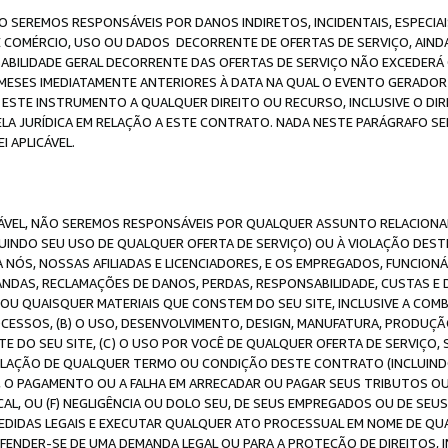
O SEREMOS RESPONSÁVEIS POR DANOS INDIRETOS, INCIDENTAIS, ESPECIA
E COMÉRCIO, USO OU DADOS DECORRENTE DE OFERTAS DE SERVIÇO, AIN
SABILIDADE GERAL DECORRENTE DAS OFERTAS DE SERVIÇO NÃO EXCEDERÁ 
ESES IMEDIATAMENTE ANTERIORES À DATA NA QUAL O EVENTO GERADOR 
 ESTE INSTRUMENTO A QUALQUER DIREITO OU RECURSO, INCLUSIVE O DIR
 JURÍDICA EM RELAÇÃO A ESTE CONTRATO. NADA NESTE PARÁGRAFO SER
 APLICÁVEL.
ICÁVEL, NÃO SEREMOS RESPONSÁVEIS POR QUALQUER ASSUNTO RELACIONA
INDO SEU USO DE QUALQUER OFERTA DE SERVIÇO) OU À VIOLAÇÃO DEST
 NÓS, NOSSAS AFILIADAS E LICENCIADORES, E OS EMPREGADOS, FUNCION
ANDAS, RECLAMAÇÕES DE DANOS, PERDAS, RESPONSABILIDADE, CUSTAS E 
E OU QUAISQUER MATERIAIS QUE CONSTEM DO SEU SITE, INCLUSIVE A COM
ESSOS, (B) O USO, DESENVOLVIMENTO, DESIGN, MANUFATURA, PRODUÇÃ
E DO SEU SITE, (C) O USO POR VOCÊ DE QUALQUER OFERTA DE SERVIÇO, 
 VIOLAÇÃO DE QUALQUER TERMO OU CONDIÇÃO DESTE CONTRATO (INCLUIND
 O PAGAMENTO OU A FALHA EM ARRECADAR OU PAGAR SEUS TRIBUTOS OU
AL, OU (F) NEGLIGÊNCIA OU DOLO SEU, DE SEUS EMPREGADOS OU DE SEU
IDAS LEGAIS E EXECUTAR QUALQUER ATO PROCESSUAL EM NOME DE QUA
DEFENDER-SE DE UMA DEMANDA LEGAL OU PARA A PROTEÇÃO DE DIREITOS,