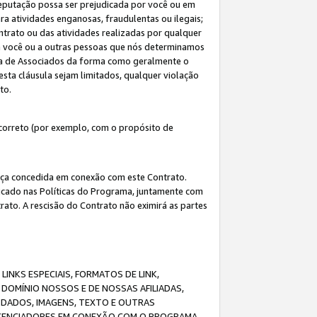
eputação possa ser prejudicada por você ou em
a atividades enganosas, fraudulentas ou ilegais;
ntrato ou das atividades realizadas por qualquer
 a você ou a outras pessoas que nós determinamos
ma de Associados da forma como geralmente o
esta cláusula sejam limitados, qualquer violação
ato.
correto (por exemplo, com o propósito de
cença concedida em conexão com este Contrato.
ificado nas Políticas do Programa, juntamente com
ato. A rescisão do Contrato não eximirá as partes
NKS ESPECIAIS, FORMATOS DE LINK,
DOMÍNIO NOSSOS E DE NOSSAS AFILIADAS,
 DADOS, IMAGENS, TEXTO E OUTRAS
ICENCIADORES EM CONEXÃO COM O PROGRAMA