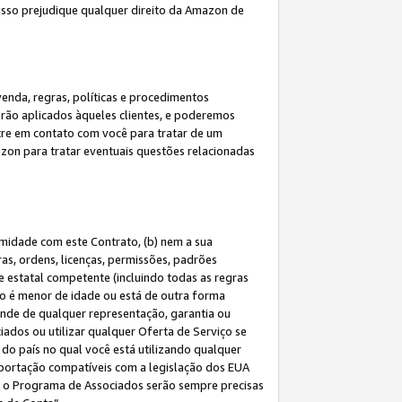
 isso prejudique qualquer direito da Amazon de
enda, regras, políticas e procedimentos
erão aplicados àqueles clientes, e poderemos
tre em contato com você para tratar de um
azon para tratar eventuais questões relacionadas
rmidade com este Contrato, (b) nem a sua
as, ordens, licenças, permissões, padrões
de estatal competente (incluindo todas as regras
ão é menor de idade ou está de outra forma
ende de qualquer representação, garantia ou
ados ou utilizar qualquer Oferta de Serviço se
do país no qual você está utilizando qualquer
exportação compatíveis com a legislação dos EUA
om o Programa de Associados serão sempre precisas