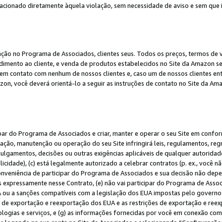
elacionado diretamente àquela violação, sem necessidade de aviso e sem que
ação no Programa de Associados, clientes seus. Todos os preços, termos de v
ndimento ao cliente, e venda de produtos estabelecidos no Site da Amazon s
em contato com nenhum de nossos clientes e, caso um de nossos clientes en
on, você deverá orientá-lo a seguir as instruções de contato no Site da Am
ipar do Programa de Associados e criar, manter e operar o seu Site em confo
ção, manutenção ou operação do seu Site infringirá leis, regulamentos, regr
, julgamentos, decisões ou outras exigências aplicáveis de qualquer autorida
idade), (c) está legalmente autorizado a celebrar contratos (p. ex., você n
 conveniência de participar do Programa de Associados e sua decisão não dep
 expressamente nesse Contrato, (e) não vai participar do Programa de Associ
A ou a sanções compatíveis com a legislação dos EUA impostas pelo governo 
es de exportação e reexportação dos EUA e as restrições de exportação e re
nologias e serviços, e (g) as informações fornecidas por você em conexão c