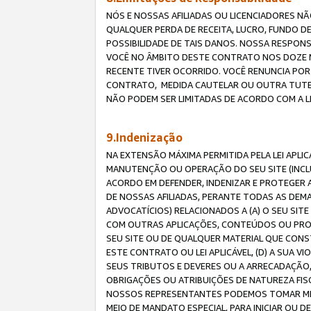
NÓS E NOSSAS AFILIADAS OU LICENCIADORES NÃ
QUALQUER PERDA DE RECEITA, LUCRO, FUNDO D
POSSIBILIDADE DE TAIS DANOS. NOSSA RESPON
VOCÊ NO ÂMBITO DESTE CONTRATO NOS DOZE M
RECENTE TIVER OCORRIDO. VOCÊ RENUNCIA POR
CONTRATO, MEDIDA CAUTELAR OU OUTRA TUTELA
NÃO PODEM SER LIMITADAS DE ACORDO COM A LEI
9.Indenização
NA EXTENSÃO MÁXIMA PERMITIDA PELA LEI APL
MANUTENÇÃO OU OPERAÇÃO DO SEU SITE (INCLU
ACORDO EM DEFENDER, INDENIZAR E PROTEGER A
DE NOSSAS AFILIADAS, PERANTE TODAS AS DEM
ADVOCATÍCIOS) RELACIONADOS A (A) O SEU SIT
COM OUTRAS APLICAÇÕES, CONTEÚDOS OU PROC
SEU SITE OU DE QUALQUER MATERIAL QUE CONST
ESTE CONTRATO OU LEI APLICÁVEL, (D) A SUA
SEUS TRIBUTOS E DEVERES OU A ARRECADAÇÃO,
OBRIGAÇÕES OU ATRIBUIÇÕES DE NATUREZA FISC
NOSSOS REPRESENTANTES PODEMOS TOMAR MED
MEIO DE MANDATO ESPECIAL, PARA INICIAR OU 