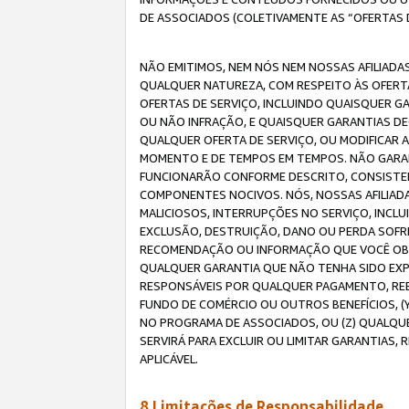
DE ASSOCIADOS (COLETIVAMENTE AS “OFERTAS 
NÃO EMITIMOS, NEM NÓS NEM NOSSAS AFILIADAS
QUALQUER NATUREZA, COM RESPEITO ÀS OFERTA
OFERTAS DE SERVIÇO, INCLUINDO QUAISQUER GAR
OU NÃO INFRAÇÃO, E QUAISQUER GARANTIAS D
QUALQUER OFERTA DE SERVIÇO, OU MODIFICAR 
MOMENTO E DE TEMPOS EM TEMPOS. NÃO GARANT
FUNCIONARÃO CONFORME DESCRITO, CONSISTENT
COMPONENTES NOCIVOS. NÓS, NOSSAS AFILIADA
MALICIOSOS, INTERRUPÇÕES NO SERVIÇO, INCL
EXCLUSÃO, DESTRUIÇÃO, DANO OU PERDA SOFR
RECOMENDAÇÃO OU INFORMAÇÃO QUE VOCÊ OBTI
QUALQUER GARANTIA QUE NÃO TENHA SIDO EXPR
RESPONSÁVEIS POR QUALQUER PAGAMENTO, REE
FUNDO DE COMÉRCIO OU OUTROS BENEFÍCIOS, 
NO PROGRAMA DE ASSOCIADOS, OU (Z) QUALQU
SERVIRÁ PARA EXCLUIR OU LIMITAR GARANTIAS
APLICÁVEL.
8.Limitações de Responsabilidade