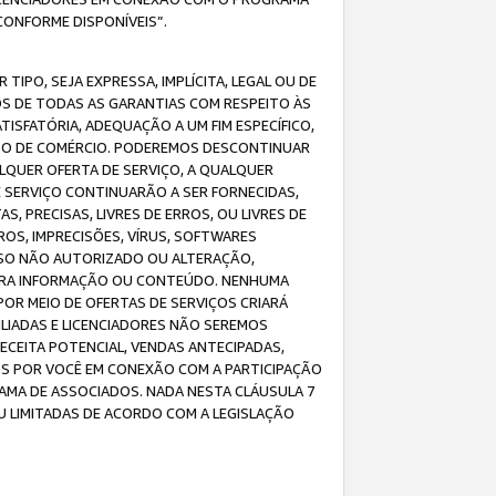
CONFORME DISPONÍVEIS”.
IPO, SEJA EXPRESSA, IMPLÍCITA, LEGAL OU DE
OS DE TODAS AS GARANTIAS COM RESPEITO ÀS
TISFATÓRIA, ADEQUAÇÃO A UM FIM ESPECÍFICO,
USO DE COMÉRCIO. PODEREMOS DESCONTINUAR
LQUER OFERTA DE SERVIÇO, A QUALQUER
E SERVIÇO CONTINUARÃO A SER FORNECIDAS,
PRECISAS, LIVRES DE ERROS, OU LIVRES DE
OS, IMPRECISÕES, VÍRUS, SOFTWARES
ESSO NÃO AUTORIZADO OU ALTERAÇÃO,
UTRA INFORMAÇÃO OU CONTEÚDO. NENHUMA
R MEIO DE OFERTAS DE SERVIÇOS CRIARÁ
LIADAS E LICENCIADORES NÃO SEREMOS
CEITA POTENCIAL, VENDAS ANTECIPADAS,
OS POR VOCÊ EM CONEXÃO COM A PARTICIPAÇÃO
AMA DE ASSOCIADOS. NADA NESTA CLÁUSULA 7
U LIMITADAS DE ACORDO COM A LEGISLAÇÃO