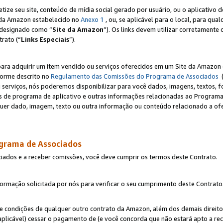
e seu site, conteúdo de mídia social gerado por usuário, ou o aplicativo d
e da Amazon estabelecido no
Anexo 1
, ou, se aplicável para o local, para qua
designado como “
Site da Amazon
”). Os links devem utilizar corretamente 
rato (“
Links Especiais
”).
para adquirir um item vendido ou serviços oferecidos em um Site da Amazon 
forme descrito no
Regulamento das Comissões do Programa de Associados
(
 serviços, nós poderemos disponibilizar para você dados, imagens, textos, fo
ces de programa de aplicativo e outras informações relacionadas ao Programa
uer dado, imagem, texto ou outra informação ou conteúdo relacionado a ofe
ograma de Associados
ciados e a receber comissões, você deve cumprir os termos deste Contrato.
rmação solicitada por nós para verificar o seu cumprimento deste Contrato
 e condições de qualquer outro contrato da Amazon, além dos demais direito
 aplicável) cessar o pagamento de (e você concorda que não estará apto a r