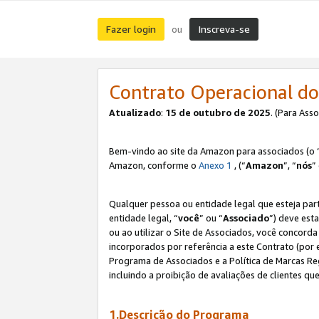
Fazer login
Inscreva-se
ou
Contrato Operacional do
Atualizado
:
15 de outubro de 2025
. (Para Ass
Bem-vindo ao site da Amazon para associados (o 
Amazon, conforme o
Anexo 1
, (“
Amazon
”, “
nós
”
Qualquer pessoa ou entidade legal que esteja par
entidade legal, “
você
” ou “
Associado
”) deve est
ou ao utilizar o Site de Associados, você concord
incorporados por referência a este Contrato (por
Programa de Associados e a Política de Marcas R
incluindo a proibição de avaliações de clientes qu
1.Descrição do Programa