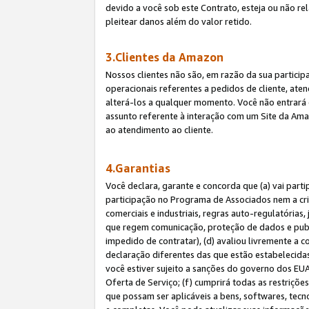
devido a você sob este Contrato, esteja ou não r
pleitear danos além do valor retido.
3.Clientes da Amazon
Nossos clientes não são, em razão da sua particip
operacionais referentes a pedidos de cliente, ate
alterá-los a qualquer momento. Você não entrará 
assunto referente à interação com um Site da Amaz
ao atendimento ao cliente.
4.Garantias
Você declara, garante e concorda que (a) vai part
participação no Programa de Associados nem a cria
comerciais e industriais, regras auto-regulatórias
que regem comunicação, proteção de dados e public
impedido de contratar), (d) avaliou livremente a
declaração diferentes das que estão estabelecidas
você estiver sujeito a sanções do governo dos EU
Oferta de Serviço; (f) cumprirá todas as restriçõ
que possam ser aplicáveis a bens, softwares, tec