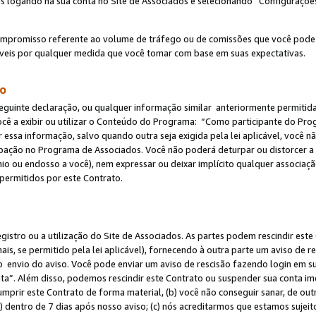
s logando na sua conta no Site de Associados e selecionando “Configuraçõe
ompromisso referente ao volume de tráfego ou de comissões que você pode
eis por qualquer medida que você tomar com base em suas expectativas.
do
eguinte declaração, ou qualquer informação similar anteriormente permitid
ocê a exibir ou utilizar o Conteúdo do Programa: “Como participante do P
 essa informação, salvo quando outra seja exigida pela lei aplicável, você
cipação no Programa de Associados. Você não poderá deturpar ou distorcer a
ínio ou endosso a você), nem expressar ou deixar implícito qualquer associaç
permitidos por este Contrato.
egistro ou a utilização do Site de Associados. As partes podem rescindir e
s, se permitido pela lei aplicável), fornecendo à outra parte um aviso de r
do envio do aviso. Você pode enviar um aviso de rescisão fazendo login em s
a”. Além disso, podemos rescindir este Contrato ou suspender sua conta im
mprir este Contrato de forma material, (b) você não conseguir sanar, de out
) dentro de 7 dias após nosso aviso; (c) nós acreditarmos que estamos sujei