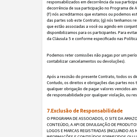
responsabilizados em decorrência da sua particip
decorrência de sua participação no Programa de As
(f) nós acreditarmos que estamos ou podemos esta
das partes sob este Contrato; (g) nós tenhamos r
que estão associadas a você ou agindo em conjun
disponibilizamos para os participantes. Para evit
da Cláusula 5 e conforme especificado nas Políti
Podemos reter comissões não pagas por um períod
contabilizar cancelamentos ou devoluções).
Após a rescisão do presente Contrato, todos os di
Contudo, os direitos e obrigações das partes nos 
qualquer obrigação de pagar valores vencidos ain
de responsabilidade por qualquer violação, ou re
7.Exclusão de Responsabilidade
O PROGRAMA DE ASSOCIADOS, O SITE DA AMAZO
CONTEÚDO, A API DE DIVULGAÇÃO DE PRODUTOS
LOGOS E MARCAS REGISTRADAS (INCLUINDO AS 
INFORMAÇÕES E CONTEÚDOS FORNECIDOS OU UT