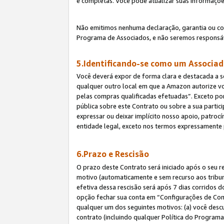
e completas. Você pode atualizar suas informaçõe
Não emitimos nenhuma declaração, garantia ou c
Programa de Associados, e não seremos responsáv
5.Identificando-se como um Associa
Você deverá expor de forma clara e destacada a s
qualquer outro local em que a Amazon autorize v
pelas compras qualificadas efetuadas”. Exceto por
pública sobre este Contrato ou sobre a sua parti
expressar ou deixar implícito nosso apoio, patroc
entidade legal, exceto nos termos expressamente 
6.Prazo e Rescisão
O prazo deste Contrato será iniciado após o seu r
motivo (automaticamente e sem recurso aos tribunai
efetiva dessa rescisão será após 7 dias corridos 
opção fechar sua conta em “Configurações de Cont
qualquer um dos seguintes motivos: (a) você descu
contrato (incluindo qualquer Política do Programa