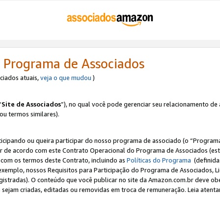
 Programa de Associados
ociados atuais,
veja o que mudou
)
“
Site de Associados
”), no qual você pode gerenciar seu relacionamento de 
 ou termos similares).
ticipando ou queira participar do nosso programa de associado (o “Programa
ar de acordo com este Contrato Operacional do Programa de Associados (est
a com os termos deste Contrato, incluindo as
Políticas do Programa
(definida
 exemplo, nossos Requisitos para Participação do Programa de Associados, 
egistradas). O conteúdo que você publicar no site da Amazon.com.br deve o
e sejam criadas, editadas ou removidas em troca de remuneração. Leia atentam