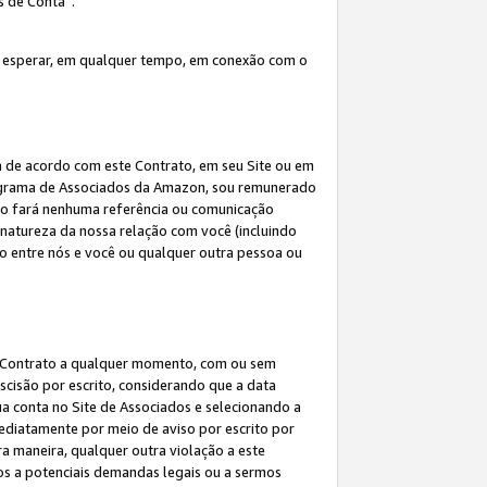
s de Conta”.
 esperar, em qualquer tempo, em conexão com o
a de acordo com este Contrato, em seu Site ou em
rograma de Associados da Amazon, sou remunerado
 não fará nenhuma referência ou comunicação
 natureza da nossa relação com você (incluindo
ão entre nós e você ou qualquer outra pessoa ou
ste Contrato a qualquer momento, com ou sem
escisão por escrito, considerando que a data
ua conta no Site de Associados e selecionando a
ediatamente por meio de aviso por escrito por
ra maneira, qualquer outra violação a este
tos a potenciais demandas legais ou a sermos