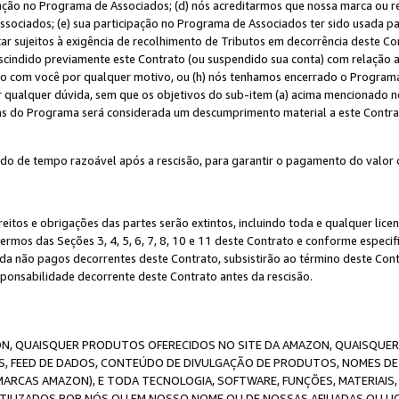
ação no Programa de Associados; (d) nós acreditarmos que nossa marca ou r
sociados; (e) sua participação no Programa de Associados ter sido usada par
r sujeitos à exigência de recolhimento de Tributos em decorrência deste Co
escindido previamente este Contrato (ou suspendido sua conta) com relação
to com você por qualquer motivo, ou (h) nós tenhamos encerrado o Progra
ar qualquer dúvida, sem que os objetivos do sub-item (a) acima mencionado n
cas do Programa será considerada um descumprimento material a este Contr
o de tempo razoável após a rescisão, para garantir o pagamento do valor 
reitos e obrigações das partes serão extintos, incluindo toda e qualquer li
termos das Seções 3, 4, 5, 6, 7, 8, 10 e 11 deste Contrato e conforme espec
da não pagos decorrentes deste Contrato, subsistirão ao término deste Contr
sponsabilidade decorrente deste Contrato antes da rescisão.
N, QUAISQUER PRODUTOS OFERECIDOS NO SITE DA AMAZON, QUAISQUER LI
, FEED DE DADOS, CONTEÚDO DE DIVULGAÇÃO DE PRODUTOS, NOMES DE 
MARCAS AMAZON), E TODA TECNOLOGIA, SOFTWARE, FUNÇÕES, MATERIAIS,
ILIZADOS POR NÓS OU EM NOSSO NOME OU DE NOSSAS AFILIADAS OU L