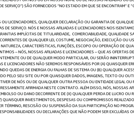
DE SERVIÇO”) SÃO FORNECIDOS “NO ESTADO EM QUE SE ENCONTRAM” E “
 OU LICENCIADORES, QUALQUER DECLARAÇÃO OU GARANTIA DE QUALQUER T
S DE SERVIÇO. NÓS E NOSSAS AFILIADAS E LICENCIADORES NOS ISENTAM
ANTIAS IMPLÍCITAS DE TITULARIDADE, COMERCIABILIDADE, QUALIDADE SA
ECORRENTES DE QUALQUER LEI, COSTUME, NEGOCIAÇÃO, EXECUÇÃO OU 
A NATUREZA, CARACTERÍSTICAS, FUNÇÕES, ESCOPO OU OPERAÇÃO DE QUA
IMOS – NÓS, NOSSAS AFILIADAS E LICENCIADORES – QUE AS OFERTAS D
EMENTE OU DE QUALQUER MODO PARTICULAR, OU SERÃO ININTERRUPTAS, 
S E LICENCIADORES NÃO SEREMOS RESPONSÁVEIS POR (A) QUAISQUER ERR
UINDO QUEDAS DE ENERGIA OU FALHAS DE SISTEMA OU (B) QUALQUER AC
IDO PELO SEU SITE OU POR QUAISQUER DADOS, IMAGENS, TEXTO OU O
VER DE NÓS OU DE QUALQUER OUTRA PESSOA OU ENTIDADE LEGAL OU PO
ESSAMENTE AFIRMADA NESTE CONTRATO. ALÉM DISSO, NÓS, NOSSAS AFI
MBOLSO OU DANO DECORRENTE DE (X) QUALQUER PERDA DE LUCRO OU RE
(Y) QUAISQUER INVESTIMENTOS, DESPESAS OU COMPROMISSOS REALIZAD
ER TÉRMINO, RESCISÃO OU SUSPENSÃO DA SUA PARTICIPAÇÃO NO PROGR
, RESPONSABILIDADES OU DECLARAÇÕES QUE NÃO PODEM SER EXCLUÍDAS O