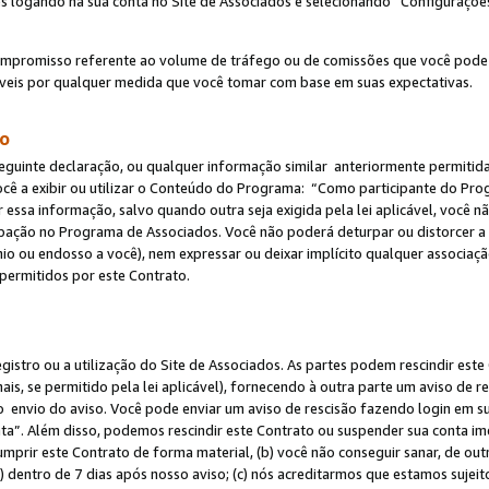
s logando na sua conta no Site de Associados e selecionando “Configuraçõe
ompromisso referente ao volume de tráfego ou de comissões que você pode
eis por qualquer medida que você tomar com base em suas expectativas.
do
eguinte declaração, ou qualquer informação similar anteriormente permitid
ocê a exibir ou utilizar o Conteúdo do Programa: “Como participante do P
 essa informação, salvo quando outra seja exigida pela lei aplicável, você
cipação no Programa de Associados. Você não poderá deturpar ou distorcer a
ínio ou endosso a você), nem expressar ou deixar implícito qualquer associaç
permitidos por este Contrato.
egistro ou a utilização do Site de Associados. As partes podem rescindir e
s, se permitido pela lei aplicável), fornecendo à outra parte um aviso de r
do envio do aviso. Você pode enviar um aviso de rescisão fazendo login em s
a”. Além disso, podemos rescindir este Contrato ou suspender sua conta im
mprir este Contrato de forma material, (b) você não conseguir sanar, de out
) dentro de 7 dias após nosso aviso; (c) nós acreditarmos que estamos sujei