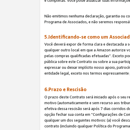
e completas. Você pode atualizar suas informaçõe
Não emitimos nenhuma declaração, garantia ou c
Programa de Associados, e não seremos responsáv
5.Identificando-se como um Associa
Você deverá expor de forma clara e destacada a s
qualquer outro local em que a Amazon autorize v
pelas compras qualificadas efetuadas”. Exceto por
pública sobre este Contrato ou sobre a sua parti
expressar ou deixar implícito nosso apoio, patroc
entidade legal, exceto nos termos expressamente 
6.Prazo e Rescisão
O prazo deste Contrato será iniciado após o seu r
motivo (automaticamente e sem recurso aos tribunai
efetiva dessa rescisão será após 7 dias corridos 
opção fechar sua conta em “Configurações de Cont
qualquer um dos seguintes motivos: (a) você descu
contrato (incluindo qualquer Política do Programa