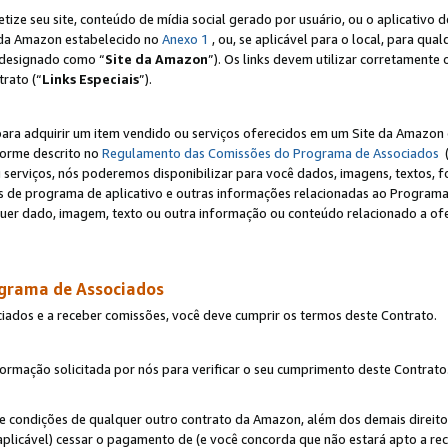
e seu site, conteúdo de mídia social gerado por usuário, ou o aplicativo d
e da Amazon estabelecido no
Anexo 1
, ou, se aplicável para o local, para qua
designado como “
Site da Amazon
”). Os links devem utilizar corretamente 
rato (“
Links Especiais
”).
para adquirir um item vendido ou serviços oferecidos em um Site da Amazon 
forme descrito no
Regulamento das Comissões do Programa de Associados
(
 serviços, nós poderemos disponibilizar para você dados, imagens, textos, fo
ces de programa de aplicativo e outras informações relacionadas ao Programa
uer dado, imagem, texto ou outra informação ou conteúdo relacionado a ofe
ograma de Associados
ciados e a receber comissões, você deve cumprir os termos deste Contrato.
rmação solicitada por nós para verificar o seu cumprimento deste Contrato
 e condições de qualquer outro contrato da Amazon, além dos demais direito
 aplicável) cessar o pagamento de (e você concorda que não estará apto a r