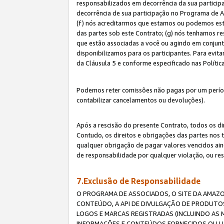
responsabilizados em decorrência da sua particip
decorrência de sua participação no Programa de As
(f) nós acreditarmos que estamos ou podemos esta
das partes sob este Contrato; (g) nós tenhamos r
que estão associadas a você ou agindo em conjun
disponibilizamos para os participantes. Para evit
da Cláusula 5 e conforme especificado nas Políti
Podemos reter comissões não pagas por um períod
contabilizar cancelamentos ou devoluções).
Após a rescisão do presente Contrato, todos os di
Contudo, os direitos e obrigações das partes nos 
qualquer obrigação de pagar valores vencidos ain
de responsabilidade por qualquer violação, ou re
7.Exclusão de Responsabilidade
O PROGRAMA DE ASSOCIADOS, O SITE DA AMAZO
CONTEÚDO, A API DE DIVULGAÇÃO DE PRODUTOS
LOGOS E MARCAS REGISTRADAS (INCLUINDO AS 
INFORMAÇÕES E CONTEÚDOS FORNECIDOS OU UT