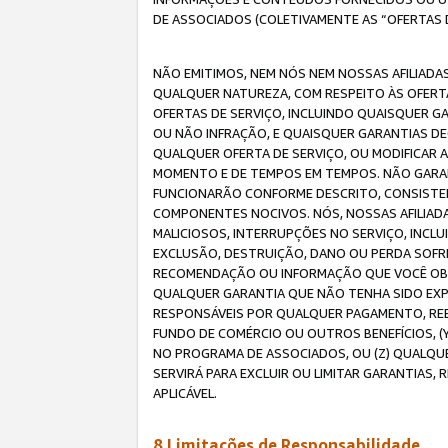
DE ASSOCIADOS (COLETIVAMENTE AS “OFERTAS 
NÃO EMITIMOS, NEM NÓS NEM NOSSAS AFILIADAS
QUALQUER NATUREZA, COM RESPEITO ÀS OFERTA
OFERTAS DE SERVIÇO, INCLUINDO QUAISQUER GAR
OU NÃO INFRAÇÃO, E QUAISQUER GARANTIAS D
QUALQUER OFERTA DE SERVIÇO, OU MODIFICAR 
MOMENTO E DE TEMPOS EM TEMPOS. NÃO GARANT
FUNCIONARÃO CONFORME DESCRITO, CONSISTENT
COMPONENTES NOCIVOS. NÓS, NOSSAS AFILIADA
MALICIOSOS, INTERRUPÇÕES NO SERVIÇO, INCL
EXCLUSÃO, DESTRUIÇÃO, DANO OU PERDA SOFR
RECOMENDAÇÃO OU INFORMAÇÃO QUE VOCÊ OBTI
QUALQUER GARANTIA QUE NÃO TENHA SIDO EXPR
RESPONSÁVEIS POR QUALQUER PAGAMENTO, REE
FUNDO DE COMÉRCIO OU OUTROS BENEFÍCIOS, 
NO PROGRAMA DE ASSOCIADOS, OU (Z) QUALQU
SERVIRÁ PARA EXCLUIR OU LIMITAR GARANTIAS
APLICÁVEL.
8.Limitações de Responsabilidade