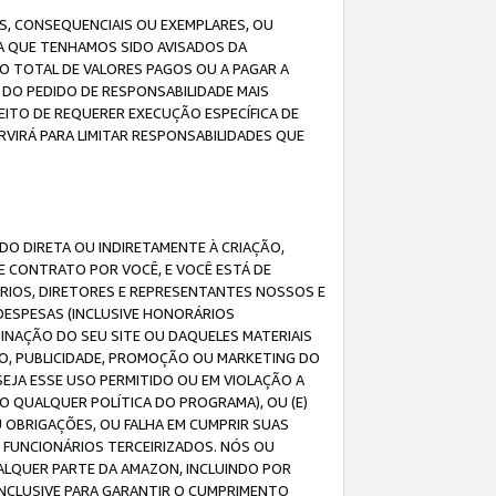
IS, CONSEQUENCIAIS OU EXEMPLARES, OU
DA QUE TENHAMOS SIDO AVISADOS DA
O TOTAL DE VALORES PAGOS OU A PAGAR A
DO PEDIDO DE RESPONSABILIDADE MAIS
EITO DE REQUERER EXECUÇÃO ESPECÍFICA DE
VIRÁ PARA LIMITAR RESPONSABILIDADES QUE
DO DIRETA OU INDIRETAMENTE À CRIAÇÃO,
E CONTRATO POR VOCÊ, E VOCÊ ESTÁ DE
ÁRIOS, DIRETORES E REPRESENTANTES NOSSOS E
DESPESAS (INCLUSIVE HONORÁRIOS
BINAÇÃO DO SEU SITE OU DAQUELES MATERIAIS
O, PUBLICIDADE, PROMOÇÃO OU MARKETING DO
SEJA ESSE USO PERMITIDO OU EM VIOLAÇÃO A
O QUALQUER POLÍTICA DO PROGRAMA), OU (E)
 OBRIGAÇÕES, OU FALHA EM CUMPRIR SUAS
S FUNCIONÁRIOS TERCEIRIZADOS. NÓS OU
LQUER PARTE DA AMAZON, INCLUINDO POR
 INCLUSIVE PARA GARANTIR O CUMPRIMENTO