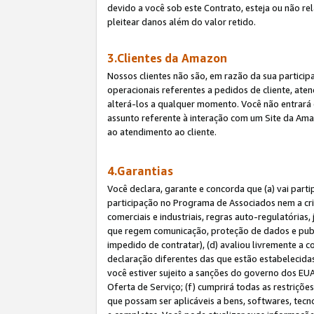
devido a você sob este Contrato, esteja ou não r
pleitear danos além do valor retido.
3.Clientes da Amazon
Nossos clientes não são, em razão da sua particip
operacionais referentes a pedidos de cliente, ate
alterá-los a qualquer momento. Você não entrará 
assunto referente à interação com um Site da Amaz
ao atendimento ao cliente.
4.Garantias
Você declara, garante e concorda que (a) vai part
participação no Programa de Associados nem a cria
comerciais e industriais, regras auto-regulatórias
que regem comunicação, proteção de dados e public
impedido de contratar), (d) avaliou livremente a
declaração diferentes das que estão estabelecidas
você estiver sujeito a sanções do governo dos EU
Oferta de Serviço; (f) cumprirá todas as restriçõ
que possam ser aplicáveis a bens, softwares, tec