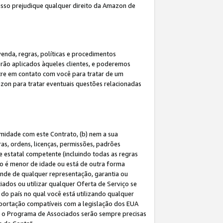
 isso prejudique qualquer direito da Amazon de
enda, regras, políticas e procedimentos
erão aplicados àqueles clientes, e poderemos
tre em contato com você para tratar de um
azon para tratar eventuais questões relacionadas
rmidade com este Contrato, (b) nem a sua
as, ordens, licenças, permissões, padrões
de estatal competente (incluindo todas as regras
ão é menor de idade ou está de outra forma
ende de qualquer representação, garantia ou
ados ou utilizar qualquer Oferta de Serviço se
do país no qual você está utilizando qualquer
exportação compatíveis com a legislação dos EUA
om o Programa de Associados serão sempre precisas