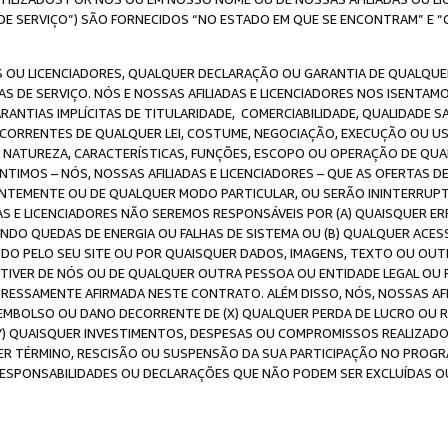
DE SERVIÇO”) SÃO FORNECIDOS “NO ESTADO EM QUE SE ENCONTRAM” E “
 OU LICENCIADORES, QUALQUER DECLARAÇÃO OU GARANTIA DE QUALQUER T
S DE SERVIÇO. NÓS E NOSSAS AFILIADAS E LICENCIADORES NOS ISENTAM
ANTIAS IMPLÍCITAS DE TITULARIDADE, COMERCIABILIDADE, QUALIDADE SA
ECORRENTES DE QUALQUER LEI, COSTUME, NEGOCIAÇÃO, EXECUÇÃO OU 
A NATUREZA, CARACTERÍSTICAS, FUNÇÕES, ESCOPO OU OPERAÇÃO DE QUA
IMOS – NÓS, NOSSAS AFILIADAS E LICENCIADORES – QUE AS OFERTAS D
EMENTE OU DE QUALQUER MODO PARTICULAR, OU SERÃO ININTERRUPTAS, 
S E LICENCIADORES NÃO SEREMOS RESPONSÁVEIS POR (A) QUAISQUER ERR
UINDO QUEDAS DE ENERGIA OU FALHAS DE SISTEMA OU (B) QUALQUER AC
IDO PELO SEU SITE OU POR QUAISQUER DADOS, IMAGENS, TEXTO OU O
VER DE NÓS OU DE QUALQUER OUTRA PESSOA OU ENTIDADE LEGAL OU PO
ESSAMENTE AFIRMADA NESTE CONTRATO. ALÉM DISSO, NÓS, NOSSAS AFI
MBOLSO OU DANO DECORRENTE DE (X) QUALQUER PERDA DE LUCRO OU RE
(Y) QUAISQUER INVESTIMENTOS, DESPESAS OU COMPROMISSOS REALIZAD
ER TÉRMINO, RESCISÃO OU SUSPENSÃO DA SUA PARTICIPAÇÃO NO PROGR
, RESPONSABILIDADES OU DECLARAÇÕES QUE NÃO PODEM SER EXCLUÍDAS O