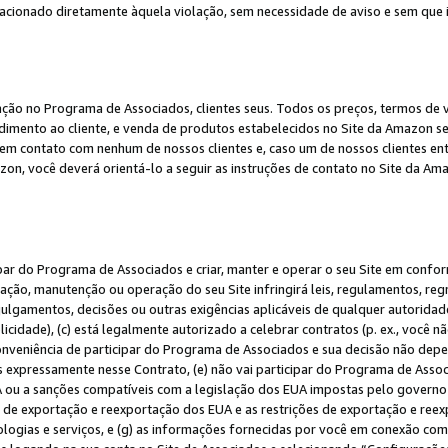
elacionado diretamente àquela violação, sem necessidade de aviso e sem que
ação no Programa de Associados, clientes seus. Todos os preços, termos de v
ndimento ao cliente, e venda de produtos estabelecidos no Site da Amazon s
em contato com nenhum de nossos clientes e, caso um de nossos clientes en
on, você deverá orientá-lo a seguir as instruções de contato no Site da Am
ipar do Programa de Associados e criar, manter e operar o seu Site em confo
ção, manutenção ou operação do seu Site infringirá leis, regulamentos, regr
, julgamentos, decisões ou outras exigências aplicáveis de qualquer autorida
idade), (c) está legalmente autorizado a celebrar contratos (p. ex., você n
 conveniência de participar do Programa de Associados e sua decisão não dep
 expressamente nesse Contrato, (e) não vai participar do Programa de Associ
A ou a sanções compatíveis com a legislação dos EUA impostas pelo governo 
es de exportação e reexportação dos EUA e as restrições de exportação e re
nologias e serviços, e (g) as informações fornecidas por você em conexão c