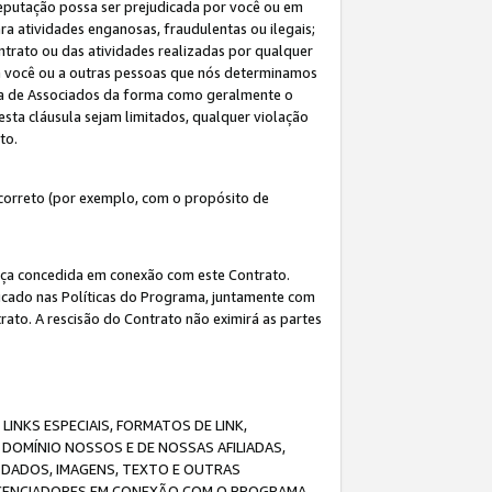
eputação possa ser prejudicada por você ou em
a atividades enganosas, fraudulentas ou ilegais;
ntrato ou das atividades realizadas por qualquer
 a você ou a outras pessoas que nós determinamos
ma de Associados da forma como geralmente o
esta cláusula sejam limitados, qualquer violação
ato.
correto (por exemplo, com o propósito de
cença concedida em conexão com este Contrato.
ificado nas Políticas do Programa, juntamente com
ato. A rescisão do Contrato não eximirá as partes
NKS ESPECIAIS, FORMATOS DE LINK,
DOMÍNIO NOSSOS E DE NOSSAS AFILIADAS,
 DADOS, IMAGENS, TEXTO E OUTRAS
ICENCIADORES EM CONEXÃO COM O PROGRAMA