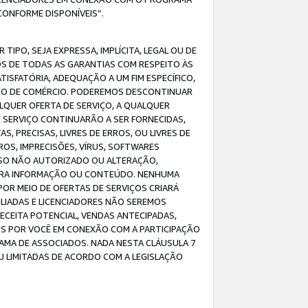
CONFORME DISPONÍVEIS”.
IPO, SEJA EXPRESSA, IMPLÍCITA, LEGAL OU DE
OS DE TODAS AS GARANTIAS COM RESPEITO ÀS
TISFATÓRIA, ADEQUAÇÃO A UM FIM ESPECÍFICO,
USO DE COMÉRCIO. PODEREMOS DESCONTINUAR
LQUER OFERTA DE SERVIÇO, A QUALQUER
E SERVIÇO CONTINUARÃO A SER FORNECIDAS,
PRECISAS, LIVRES DE ERROS, OU LIVRES DE
OS, IMPRECISÕES, VÍRUS, SOFTWARES
ESSO NÃO AUTORIZADO OU ALTERAÇÃO,
UTRA INFORMAÇÃO OU CONTEÚDO. NENHUMA
R MEIO DE OFERTAS DE SERVIÇOS CRIARÁ
LIADAS E LICENCIADORES NÃO SEREMOS
CEITA POTENCIAL, VENDAS ANTECIPADAS,
OS POR VOCÊ EM CONEXÃO COM A PARTICIPAÇÃO
AMA DE ASSOCIADOS. NADA NESTA CLÁUSULA 7
U LIMITADAS DE ACORDO COM A LEGISLAÇÃO