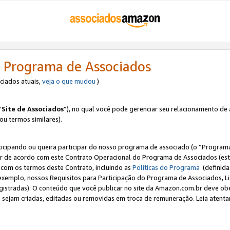
 Programa de Associados
ociados atuais,
veja o que mudou
)
“
Site de Associados
”), no qual você pode gerenciar seu relacionamento de 
 ou termos similares).
ticipando ou queira participar do nosso programa de associado (o “Programa
ar de acordo com este Contrato Operacional do Programa de Associados (est
a com os termos deste Contrato, incluindo as
Políticas do Programa
(definida
 exemplo, nossos Requisitos para Participação do Programa de Associados, 
egistradas). O conteúdo que você publicar no site da Amazon.com.br deve o
e sejam criadas, editadas ou removidas em troca de remuneração. Leia atentam