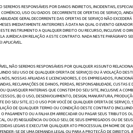
O SEREMOS RESPONSÁVEIS POR DANOS INDIRETOS, INCIDENTAIS, ESPECIA
E COMÉRCIO, USO OU DADOS DECORRENTE DE OFERTAS DE SERVIÇO, AIN
SABILIDADE GERAL DECORRENTE DAS OFERTAS DE SERVIÇO NÃO EXCEDERÁ 
ESES IMEDIATAMENTE ANTERIORES À DATA NA QUAL O EVENTO GERADOR 
 ESTE INSTRUMENTO A QUALQUER DIREITO OU RECURSO, INCLUSIVE O DIR
 JURÍDICA EM RELAÇÃO A ESTE CONTRATO. NADA NESTE PARÁGRAFO SER
 APLICÁVEL.
ICÁVEL, NÃO SEREMOS RESPONSÁVEIS POR QUALQUER ASSUNTO RELACIONA
INDO SEU USO DE QUALQUER OFERTA DE SERVIÇO) OU À VIOLAÇÃO DEST
 NÓS, NOSSAS AFILIADAS E LICENCIADORES, E OS EMPREGADOS, FUNCION
ANDAS, RECLAMAÇÕES DE DANOS, PERDAS, RESPONSABILIDADE, CUSTAS E 
E OU QUAISQUER MATERIAIS QUE CONSTEM DO SEU SITE, INCLUSIVE A COM
ESSOS, (B) O USO, DESENVOLVIMENTO, DESIGN, MANUFATURA, PRODUÇÃ
E DO SEU SITE, (C) O USO POR VOCÊ DE QUALQUER OFERTA DE SERVIÇO, 
 VIOLAÇÃO DE QUALQUER TERMO OU CONDIÇÃO DESTE CONTRATO (INCLUIND
 O PAGAMENTO OU A FALHA EM ARRECADAR OU PAGAR SEUS TRIBUTOS OU
AL, OU (F) NEGLIGÊNCIA OU DOLO SEU, DE SEUS EMPREGADOS OU DE SEU
IDAS LEGAIS E EXECUTAR QUALQUER ATO PROCESSUAL EM NOME DE QUA
DEFENDER-SE DE UMA DEMANDA LEGAL OU PARA A PROTEÇÃO DE DIREITOS,