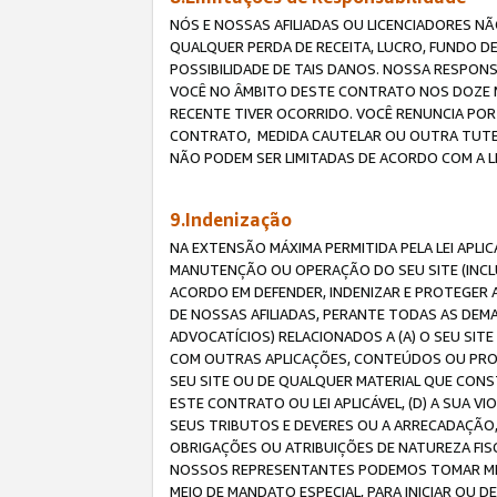
NÓS E NOSSAS AFILIADAS OU LICENCIADORES NÃ
QUALQUER PERDA DE RECEITA, LUCRO, FUNDO D
POSSIBILIDADE DE TAIS DANOS. NOSSA RESPON
VOCÊ NO ÂMBITO DESTE CONTRATO NOS DOZE M
RECENTE TIVER OCORRIDO. VOCÊ RENUNCIA POR
CONTRATO, MEDIDA CAUTELAR OU OUTRA TUTELA
NÃO PODEM SER LIMITADAS DE ACORDO COM A LEI
9.Indenização
NA EXTENSÃO MÁXIMA PERMITIDA PELA LEI APL
MANUTENÇÃO OU OPERAÇÃO DO SEU SITE (INCLU
ACORDO EM DEFENDER, INDENIZAR E PROTEGER A
DE NOSSAS AFILIADAS, PERANTE TODAS AS DEM
ADVOCATÍCIOS) RELACIONADOS A (A) O SEU SIT
COM OUTRAS APLICAÇÕES, CONTEÚDOS OU PROC
SEU SITE OU DE QUALQUER MATERIAL QUE CONST
ESTE CONTRATO OU LEI APLICÁVEL, (D) A SUA
SEUS TRIBUTOS E DEVERES OU A ARRECADAÇÃO,
OBRIGAÇÕES OU ATRIBUIÇÕES DE NATUREZA FISC
NOSSOS REPRESENTANTES PODEMOS TOMAR MED
MEIO DE MANDATO ESPECIAL, PARA INICIAR OU 