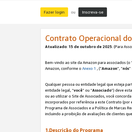
Fazer login
Inscreva-se
ou
Contrato Operacional do
Atualizado
:
15 de outubro de 2025
. (Para Ass
Bem-vindo ao site da Amazon para associados (o 
Amazon, conforme o
Anexo 1
, (“
Amazon
”, “
nós
”
Qualquer pessoa ou entidade legal que esteja par
entidade legal, “
você
” ou “
Associado
”) deve est
ou ao utilizar o Site de Associados, você concord
incorporados por referência a este Contrato (por
Programa de Associados e a Política de Marcas R
incluindo a proibição de avaliações de clientes qu
1.Descrição do Programa