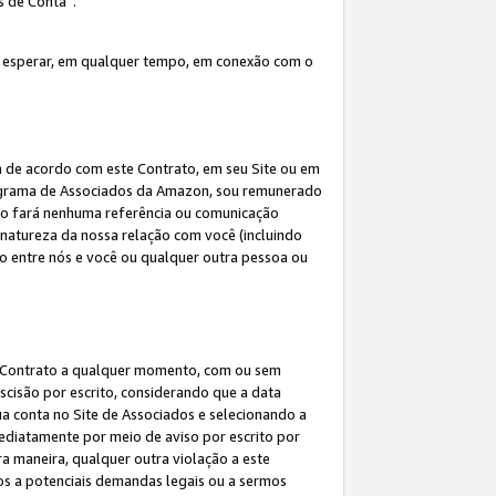
s de Conta”.
 esperar, em qualquer tempo, em conexão com o
a de acordo com este Contrato, em seu Site ou em
rograma de Associados da Amazon, sou remunerado
 não fará nenhuma referência ou comunicação
 natureza da nossa relação com você (incluindo
ão entre nós e você ou qualquer outra pessoa ou
ste Contrato a qualquer momento, com ou sem
escisão por escrito, considerando que a data
ua conta no Site de Associados e selecionando a
ediatamente por meio de aviso por escrito por
ra maneira, qualquer outra violação a este
tos a potenciais demandas legais ou a sermos