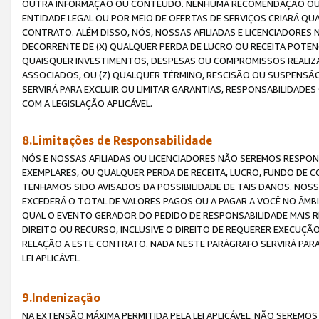
OUTRA INFORMAÇÃO OU CONTEÚDO. NENHUMA RECOMENDAÇÃO OU 
ENTIDADE LEGAL OU POR MEIO DE OFERTAS DE SERVIÇOS CRIARÁ Q
CONTRATO. ALÉM DISSO, NÓS, NOSSAS AFILIADAS E LICENCIADOR
DECORRENTE DE (X) QUALQUER PERDA DE LUCRO OU RECEITA POTENC
QUAISQUER INVESTIMENTOS, DESPESAS OU COMPROMISSOS REALIZ
ASSOCIADOS, OU (Z) QUALQUER TÉRMINO, RESCISÃO OU SUSPENSÃ
SERVIRÁ PARA EXCLUIR OU LIMITAR GARANTIAS, RESPONSABILIDADE
COM A LEGISLAÇÃO APLICÁVEL.
8.Limitações de Responsabilidade
NÓS E NOSSAS AFILIADAS OU LICENCIADORES NÃO SEREMOS RESPONS
EXEMPLARES, OU QUALQUER PERDA DE RECEITA, LUCRO, FUNDO DE 
TENHAMOS SIDO AVISADOS DA POSSIBILIDADE DE TAIS DANOS. NOS
EXCEDERÁ O TOTAL DE VALORES PAGOS OU A PAGAR A VOCÊ NO ÂM
QUAL O EVENTO GERADOR DO PEDIDO DE RESPONSABILIDADE MAIS 
DIREITO OU RECURSO, INCLUSIVE O DIREITO DE REQUERER EXECUÇÃ
RELAÇÃO A ESTE CONTRATO. NADA NESTE PARÁGRAFO SERVIRÁ PARA
LEI APLICÁVEL.
9.Indenização
NA EXTENSÃO MÁXIMA PERMITIDA PELA LEI APLICÁVEL, NÃO SEREM