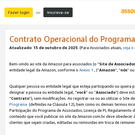
Fazer login
Inscreva-se
ou
Contrato Operacional do Programa
Atualizado
:
15 de outubro de 2025
. (Para Associados atuais,
veja o
Bem-vindo ao site da Amazon para associados (o “
Site de Associado
entidade legal da Amazon, conforme o
Anexo 1
, (“
Amazon
”, “
nós
” ou
Qualquer pessoa ou entidade legal que esteja participando ou queira 
designar a pessoa ou entidade legal, “
você
” ou “
Associado
”) deve es
“
Contrato
”), sem modificações. Ao registrar-se ou ao utilizar o Site
Programa
(definidas na Cláusula 12), bem como os demais termos inco
Participação do Programa de Associados, Licença de PI, Regulamento d
conteúdo que você publicar no site da Amazon.com.br deve obedecer à
clientes que sejam criadas, editadas ou removidas em troca de remuneraç