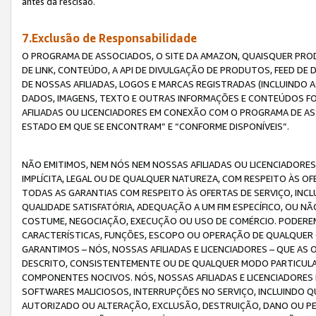
antes da rescisão.
7.Exclusão de Responsabilidade
O PROGRAMA DE ASSOCIADOS, O SITE DA AMAZON, QUAISQUER PROD
DE LINK, CONTEÚDO, A API DE DIVULGAÇÃO DE PRODUTOS, FEED D
DE NOSSAS AFILIADAS, LOGOS E MARCAS REGISTRADAS (INCLUINDO 
DADOS, IMAGENS, TEXTO E OUTRAS INFORMAÇÕES E CONTEÚDOS F
AFILIADAS OU LICENCIADORES EM CONEXÃO COM O PROGRAMA DE AS
ESTADO EM QUE SE ENCONTRAM” E “CONFORME DISPONÍVEIS”.
NÃO EMITIMOS, NEM NÓS NEM NOSSAS AFILIADAS OU LICENCIADORE
IMPLÍCITA, LEGAL OU DE QUALQUER NATUREZA, COM RESPEITO ÀS OF
TODAS AS GARANTIAS COM RESPEITO ÀS OFERTAS DE SERVIÇO, INCL
QUALIDADE SATISFATÓRIA, ADEQUAÇÃO A UM FIM ESPECÍFICO, OU N
COSTUME, NEGOCIAÇÃO, EXECUÇÃO OU USO DE COMÉRCIO. PODEREM
CARACTERÍSTICAS, FUNÇÕES, ESCOPO OU OPERAÇÃO DE QUALQUER 
GARANTIMOS – NÓS, NOSSAS AFILIADAS E LICENCIADORES – QUE A
DESCRITO, CONSISTENTEMENTE OU DE QUALQUER MODO PARTICULAR, 
COMPONENTES NOCIVOS. NÓS, NOSSAS AFILIADAS E LICENCIADORES 
SOFTWARES MALICIOSOS, INTERRUPÇÕES NO SERVIÇO, INCLUINDO Q
AUTORIZADO OU ALTERAÇÃO, EXCLUSÃO, DESTRUIÇÃO, DANO OU PE