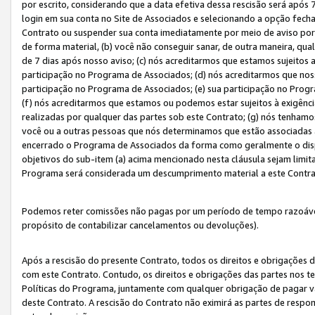
por escrito, considerando que a data efetiva dessa rescisão será após 
login em sua conta no Site de Associados e selecionando a opção fech
Contrato ou suspender sua conta imediatamente por meio de aviso por 
de forma material, (b) você não conseguir sanar, de outra maneira, qua
de 7 dias após nosso aviso; (c) nós acreditarmos que estamos sujeitos
participação no Programa de Associados; (d) nós acreditarmos que nos
participação no Programa de Associados; (e) sua participação no Progr
(f) nós acreditarmos que estamos ou podemos estar sujeitos à exigênc
realizadas por qualquer das partes sob este Contrato; (g) nós tenhamo
você ou a outras pessoas que nós determinamos que estão associadas 
encerrado o Programa de Associados da forma como geralmente o dispo
objetivos do sub-item (a) acima mencionado nesta cláusula sejam limit
Programa será considerada um descumprimento material a este Contr
Podemos reter comissões não pagas por um período de tempo razoável 
propósito de contabilizar cancelamentos ou devoluções).
Após a rescisão do presente Contrato, todos os direitos e obrigações d
com este Contrato. Contudo, os direitos e obrigações das partes nos te
Políticas do Programa, juntamente com qualquer obrigação de pagar va
deste Contrato. A rescisão do Contrato não eximirá as partes de respo