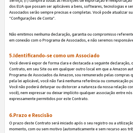
Serviço; (f) cumprirá todas as restrições de exportação e reexportaçã
dos EUA que possam ser aplicáveis a bens, softwares, tecnologias e s
Associados serão sempre precisas e completas. Você pode atualizar su
“Configurações de Conta”.
Não emitimos nenhuma declaração, garantia ou compromisso referente
em conexão com o Programa de Associados, e não seremos responsávei
5.Identificando-se como um Associado
Você deverá expor de forma clara e destacada a seguinte declaração, 
Contrato, em seu Site ou em qualquer outro local em que a Amazon aut
Programa de Associados da Amazon, sou remunerado pelas compras qual
pela lei aplicável, você não fará nenhuma referência ou comunicação p
Você não poderá deturpar ou distorcer a natureza da nossa relação com
você), nem expressar ou deixar implícito qualquer associação entre nó
expressamente permitidos por este Contrato.
6.Prazo e Rescisão
O prazo deste Contrato será iniciado após o seu registro ou a utilizaç
momento, com ou sem motivo (automaticamente e sem recurso aos tribuna