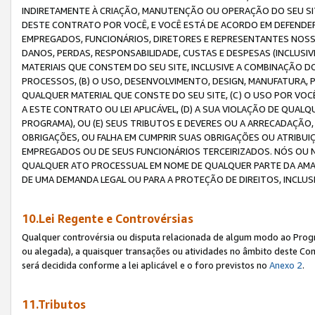
INDIRETAMENTE À CRIAÇÃO, MANUTENÇÃO OU OPERAÇÃO DO SEU SIT
DESTE CONTRATO POR VOCÊ, E VOCÊ ESTÁ DE ACORDO EM DEFENDER, 
EMPREGADOS, FUNCIONÁRIOS, DIRETORES E REPRESENTANTES NOSS
DANOS, PERDAS, RESPONSABILIDADE, CUSTAS E DESPESAS (INCLUSI
MATERIAIS QUE CONSTEM DO SEU SITE, INCLUSIVE A COMBINAÇÃO 
PROCESSOS, (B) O USO, DESENVOLVIMENTO, DESIGN, MANUFATURA,
QUALQUER MATERIAL QUE CONSTE DO SEU SITE, (C) O USO POR VOC
A ESTE CONTRATO OU LEI APLICÁVEL, (D) A SUA VIOLAÇÃO DE QU
PROGRAMA), OU (E) SEUS TRIBUTOS E DEVERES OU A ARRECADAÇÃO
OBRIGAÇÕES, OU FALHA EM CUMPRIR SUAS OBRIGAÇÕES OU ATRIBUIÇÕ
EMPREGADOS OU DE SEUS FUNCIONÁRIOS TERCEIRIZADOS. NÓS OU
QUALQUER ATO PROCESSUAL EM NOME DE QUALQUER PARTE DA AMAZO
DE UMA DEMANDA LEGAL OU PARA A PROTEÇÃO DE DIREITOS, INCLU
10.Lei Regente e Controvérsias
Qualquer controvérsia ou disputa relacionada de algum modo ao Progra
ou alegada), a quaisquer transações ou atividades no âmbito deste Con
será decidida conforme a lei aplicável e o foro previstos no
Anexo 2
.
11.Tributos