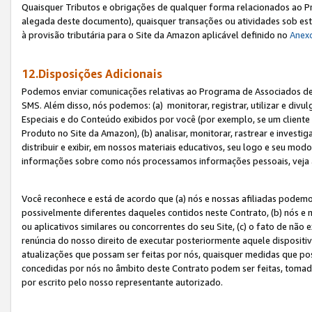
Quaisquer Tributos e obrigações de qualquer forma relacionados ao Pr
alegada deste documento), quaisquer transações ou atividades sob este
à provisão tributária para o Site da Amazon aplicável definido no
Anex
12.Disposições Adicionais
Podemos enviar comunicações relativas ao Programa de Associados de t
SMS. Além disso, nós podemos: (a) monitorar, registrar, utilizar e divu
Especiais e do Conteúdo exibidos por você (por exemplo, se um cliente
Produto no Site da Amazon), (b) analisar, monitorar, rastrear e investiga
distribuir e exibir, em nossos materiais educativos, seu logo e seu m
informações sobre como nós processamos informações pessoais, veja 
Você reconhece e está de acordo que (a) nós e nossas afiliadas podem
possivelmente diferentes daqueles contidos neste Contrato, (b) nós e 
ou aplicativos similares ou concorrentes do seu Site, (c) o fato de não
renúncia do nosso direito de executar posteriormente aquele dispositi
atualizações que possam ser feitas por nós, quaisquer medidas que p
concedidas por nós no âmbito deste Contrato podem ser feitas, tomada
por escrito pelo nosso representante autorizado.