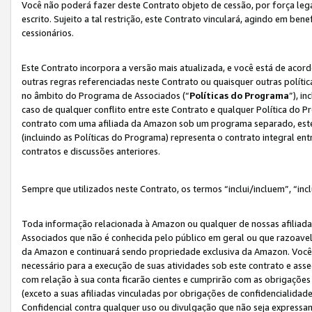
Você não poderá fazer deste Contrato objeto de cessão, por força le
escrito. Sujeito a tal restrição, este Contrato vinculará, agindo em be
cessionários.
Este Contrato incorpora a versão mais atualizada, e você está de acordo
outras regras referenciadas neste Contrato ou quaisquer outras políti
no âmbito do Programa de Associados (“
Políticas do Programa
”), i
caso de qualquer conflito entre este Contrato e qualquer Política do P
contrato com uma afiliada da Amazon sob um programa separado, este 
(incluindo as Políticas do Programa) representa o contrato integral en
contratos e discussões anteriores.
Sempre que utilizados neste Contrato, os termos “inclui/incluem”, “incl
Toda informação relacionada à Amazon ou qualquer de nossas afiliad
Associados que não é conhecida pelo público em geral ou que razoave
da Amazon e continuará sendo propriedade exclusiva da Amazon. Você
necessário para a execução de suas atividades sob este contrato e as
com relação à sua conta ficarão cientes e cumprirão com as obrigações
(exceto a suas afiliadas vinculadas por obrigações de confidencialida
Confidencial contra qualquer uso ou divulgação que não seja expressa