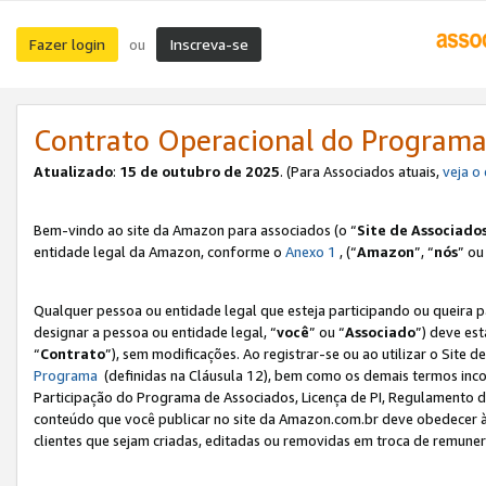
Fazer login
Inscreva-se
ou
Contrato Operacional do Programa
Atualizado
:
15 de outubro de 2025
. (Para Associados atuais,
veja o
Bem-vindo ao site da Amazon para associados (o “
Site de Associado
entidade legal da Amazon, conforme o
Anexo 1
, (“
Amazon
”, “
nós
” ou
Qualquer pessoa ou entidade legal que esteja participando ou queira 
designar a pessoa ou entidade legal, “
você
” ou “
Associado
”) deve es
“
Contrato
”), sem modificações. Ao registrar-se ou ao utilizar o Site
Programa
(definidas na Cláusula 12), bem como os demais termos inco
Participação do Programa de Associados, Licença de PI, Regulamento d
conteúdo que você publicar no site da Amazon.com.br deve obedecer à
clientes que sejam criadas, editadas ou removidas em troca de remuneraç