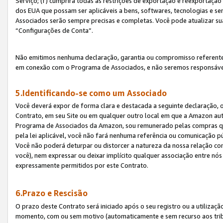
Serviço; (f) cumprirá todas as restrições de exportação e reexportaçã
dos EUA que possam ser aplicáveis a bens, softwares, tecnologias e s
Associados serão sempre precisas e completas. Você pode atualizar su
“Configurações de Conta”.
Não emitimos nenhuma declaração, garantia ou compromisso referente
em conexão com o Programa de Associados, e não seremos responsávei
5.Identificando-se como um Associado
Você deverá expor de forma clara e destacada a seguinte declaração, 
Contrato, em seu Site ou em qualquer outro local em que a Amazon aut
Programa de Associados da Amazon, sou remunerado pelas compras qual
pela lei aplicável, você não fará nenhuma referência ou comunicação p
Você não poderá deturpar ou distorcer a natureza da nossa relação com
você), nem expressar ou deixar implícito qualquer associação entre nó
expressamente permitidos por este Contrato.
6.Prazo e Rescisão
O prazo deste Contrato será iniciado após o seu registro ou a utilizaç
momento, com ou sem motivo (automaticamente e sem recurso aos tribuna