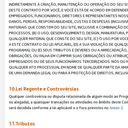
INDIRETAMENTE À CRIAÇÃO, MANUTENÇÃO OU OPERAÇÃO DO SEU SIT
DESTE CONTRATO POR VOCÊ, E VOCÊ ESTÁ DE ACORDO EM DEFENDER, 
EMPREGADOS, FUNCIONÁRIOS, DIRETORES E REPRESENTANTES NOSS
DANOS, PERDAS, RESPONSABILIDADE, CUSTAS E DESPESAS (INCLUSI
MATERIAIS QUE CONSTEM DO SEU SITE, INCLUSIVE A COMBINAÇÃO 
PROCESSOS, (B) O USO, DESENVOLVIMENTO, DESIGN, MANUFATURA,
QUALQUER MATERIAL QUE CONSTE DO SEU SITE, (C) O USO POR VOC
A ESTE CONTRATO OU LEI APLICÁVEL, (D) A SUA VIOLAÇÃO DE QU
PROGRAMA), OU (E) SEUS TRIBUTOS E DEVERES OU A ARRECADAÇÃO
OBRIGAÇÕES, OU FALHA EM CUMPRIR SUAS OBRIGAÇÕES OU ATRIBUIÇÕ
EMPREGADOS OU DE SEUS FUNCIONÁRIOS TERCEIRIZADOS. NÓS OU
QUALQUER ATO PROCESSUAL EM NOME DE QUALQUER PARTE DA AMAZO
DE UMA DEMANDA LEGAL OU PARA A PROTEÇÃO DE DIREITOS, INCLU
10.Lei Regente e Controvérsias
Qualquer controvérsia ou disputa relacionada de algum modo ao Progra
ou alegada), a quaisquer transações ou atividades no âmbito deste Con
será decidida conforme a lei aplicável e o foro previstos no
Anexo 2
.
11.Tributos