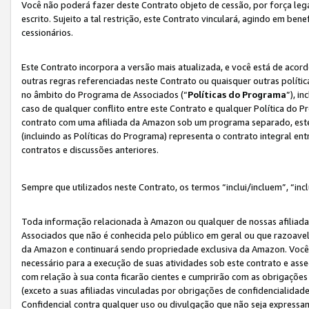
Você não poderá fazer deste Contrato objeto de cessão, por força le
escrito. Sujeito a tal restrição, este Contrato vinculará, agindo em be
cessionários.
Este Contrato incorpora a versão mais atualizada, e você está de acordo
outras regras referenciadas neste Contrato ou quaisquer outras políti
no âmbito do Programa de Associados (“
Políticas do Programa
”), i
caso de qualquer conflito entre este Contrato e qualquer Política do P
contrato com uma afiliada da Amazon sob um programa separado, este 
(incluindo as Políticas do Programa) representa o contrato integral en
contratos e discussões anteriores.
Sempre que utilizados neste Contrato, os termos “inclui/incluem”, “incl
Toda informação relacionada à Amazon ou qualquer de nossas afiliad
Associados que não é conhecida pelo público em geral ou que razoave
da Amazon e continuará sendo propriedade exclusiva da Amazon. Você
necessário para a execução de suas atividades sob este contrato e as
com relação à sua conta ficarão cientes e cumprirão com as obrigações
(exceto a suas afiliadas vinculadas por obrigações de confidencialida
Confidencial contra qualquer uso ou divulgação que não seja expressa