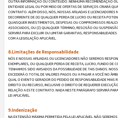
OUTRA INFORMAÇÃO OU CONTEÚDO. NENHUMA RECOMENDAÇÃO OU 
ENTIDADE LEGAL OU POR MEIO DE OFERTAS DE SERVIÇOS CRIARÁ Q
CONTRATO. ALÉM DISSO, NÓS, NOSSAS AFILIADAS E LICENCIADOR
DECORRENTE DE (X) QUALQUER PERDA DE LUCRO OU RECEITA POTENC
QUAISQUER INVESTIMENTOS, DESPESAS OU COMPROMISSOS REALIZ
ASSOCIADOS, OU (Z) QUALQUER TÉRMINO, RESCISÃO OU SUSPENSÃ
SERVIRÁ PARA EXCLUIR OU LIMITAR GARANTIAS, RESPONSABILIDADE
COM A LEGISLAÇÃO APLICÁVEL.
8.Limitações de Responsabilidade
NÓS E NOSSAS AFILIADAS OU LICENCIADORES NÃO SEREMOS RESPONS
EXEMPLARES, OU QUALQUER PERDA DE RECEITA, LUCRO, FUNDO DE 
TENHAMOS SIDO AVISADOS DA POSSIBILIDADE DE TAIS DANOS. NOS
EXCEDERÁ O TOTAL DE VALORES PAGOS OU A PAGAR A VOCÊ NO ÂM
QUAL O EVENTO GERADOR DO PEDIDO DE RESPONSABILIDADE MAIS 
DIREITO OU RECURSO, INCLUSIVE O DIREITO DE REQUERER EXECUÇÃ
RELAÇÃO A ESTE CONTRATO. NADA NESTE PARÁGRAFO SERVIRÁ PARA
LEI APLICÁVEL.
9.Indenização
NA EXTENSÃO MÁXIMA PERMITIDA PELA LEI APLICÁVEL, NÃO SEREM