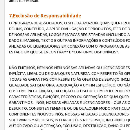
antes da rescisão.
7.Exclusão de Responsabilidade
O PROGRAMA DE ASSOCIADOS, O SITE DA AMAZON, QUAISQUER PROD
DE LINK, CONTEÚDO, A API DE DIVULGAÇÃO DE PRODUTOS, FEED D
DE NOSSAS AFILIADAS, LOGOS E MARCAS REGISTRADAS (INCLUINDO 
DADOS, IMAGENS, TEXTO E OUTRAS INFORMAÇÕES E CONTEÚDOS F
AFILIADAS OU LICENCIADORES EM CONEXÃO COM O PROGRAMA DE AS
ESTADO EM QUE SE ENCONTRAM” E “CONFORME DISPONÍVEIS”.
NÃO EMITIMOS, NEM NÓS NEM NOSSAS AFILIADAS OU LICENCIADORE
IMPLÍCITA, LEGAL OU DE QUALQUER NATUREZA, COM RESPEITO ÀS OF
TODAS AS GARANTIAS COM RESPEITO ÀS OFERTAS DE SERVIÇO, INCL
QUALIDADE SATISFATÓRIA, ADEQUAÇÃO A UM FIM ESPECÍFICO, OU N
COSTUME, NEGOCIAÇÃO, EXECUÇÃO OU USO DE COMÉRCIO. PODEREM
CARACTERÍSTICAS, FUNÇÕES, ESCOPO OU OPERAÇÃO DE QUALQUER 
GARANTIMOS – NÓS, NOSSAS AFILIADAS E LICENCIADORES – QUE A
DESCRITO, CONSISTENTEMENTE OU DE QUALQUER MODO PARTICULAR, 
COMPONENTES NOCIVOS. NÓS, NOSSAS AFILIADAS E LICENCIADORES 
SOFTWARES MALICIOSOS, INTERRUPÇÕES NO SERVIÇO, INCLUINDO Q
AUTORIZADO OU ALTERAÇÃO, EXCLUSÃO, DESTRUIÇÃO, DANO OU PE