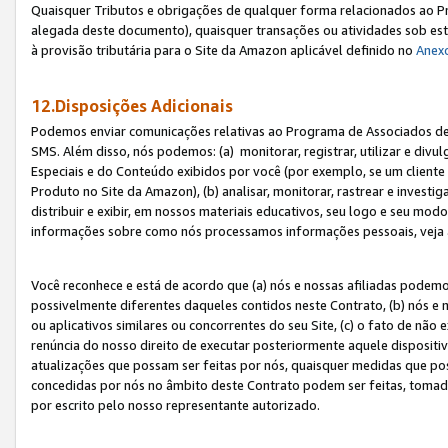
Quaisquer Tributos e obrigações de qualquer forma relacionados ao Pr
alegada deste documento), quaisquer transações ou atividades sob este
à provisão tributária para o Site da Amazon aplicável definido no
Anex
12.Disposições Adicionais
Podemos enviar comunicações relativas ao Programa de Associados de t
SMS. Além disso, nós podemos: (a) monitorar, registrar, utilizar e divu
Especiais e do Conteúdo exibidos por você (por exemplo, se um cliente
Produto no Site da Amazon), (b) analisar, monitorar, rastrear e investiga
distribuir e exibir, em nossos materiais educativos, seu logo e seu m
informações sobre como nós processamos informações pessoais, veja 
Você reconhece e está de acordo que (a) nós e nossas afiliadas podem
possivelmente diferentes daqueles contidos neste Contrato, (b) nós e 
ou aplicativos similares ou concorrentes do seu Site, (c) o fato de não
renúncia do nosso direito de executar posteriormente aquele dispositi
atualizações que possam ser feitas por nós, quaisquer medidas que p
concedidas por nós no âmbito deste Contrato podem ser feitas, tomada
por escrito pelo nosso representante autorizado.