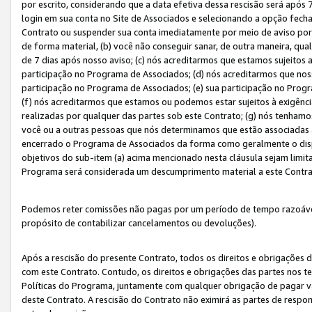
por escrito, considerando que a data efetiva dessa rescisão será após 
login em sua conta no Site de Associados e selecionando a opção fech
Contrato ou suspender sua conta imediatamente por meio de aviso por 
de forma material, (b) você não conseguir sanar, de outra maneira, qua
de 7 dias após nosso aviso; (c) nós acreditarmos que estamos sujeitos
participação no Programa de Associados; (d) nós acreditarmos que nos
participação no Programa de Associados; (e) sua participação no Progr
(f) nós acreditarmos que estamos ou podemos estar sujeitos à exigênc
realizadas por qualquer das partes sob este Contrato; (g) nós tenhamo
você ou a outras pessoas que nós determinamos que estão associadas 
encerrado o Programa de Associados da forma como geralmente o dispo
objetivos do sub-item (a) acima mencionado nesta cláusula sejam limit
Programa será considerada um descumprimento material a este Contr
Podemos reter comissões não pagas por um período de tempo razoável 
propósito de contabilizar cancelamentos ou devoluções).
Após a rescisão do presente Contrato, todos os direitos e obrigações d
com este Contrato. Contudo, os direitos e obrigações das partes nos te
Políticas do Programa, juntamente com qualquer obrigação de pagar va
deste Contrato. A rescisão do Contrato não eximirá as partes de respo