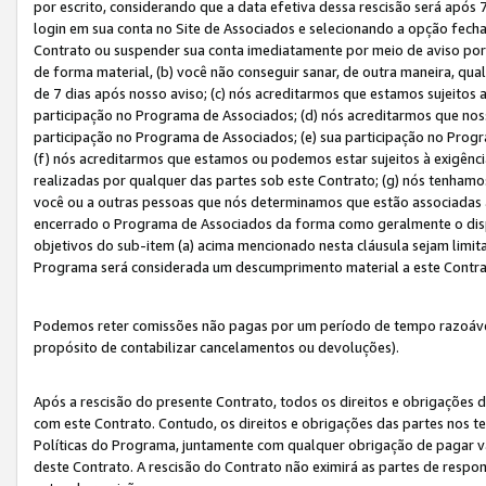
por escrito, considerando que a data efetiva dessa rescisão será após 
login em sua conta no Site de Associados e selecionando a opção fech
Contrato ou suspender sua conta imediatamente por meio de aviso por 
de forma material, (b) você não conseguir sanar, de outra maneira, qua
de 7 dias após nosso aviso; (c) nós acreditarmos que estamos sujeitos
participação no Programa de Associados; (d) nós acreditarmos que nos
participação no Programa de Associados; (e) sua participação no Progr
(f) nós acreditarmos que estamos ou podemos estar sujeitos à exigênc
realizadas por qualquer das partes sob este Contrato; (g) nós tenhamo
você ou a outras pessoas que nós determinamos que estão associadas 
encerrado o Programa de Associados da forma como geralmente o dispo
objetivos do sub-item (a) acima mencionado nesta cláusula sejam limit
Programa será considerada um descumprimento material a este Contr
Podemos reter comissões não pagas por um período de tempo razoável 
propósito de contabilizar cancelamentos ou devoluções).
Após a rescisão do presente Contrato, todos os direitos e obrigações d
com este Contrato. Contudo, os direitos e obrigações das partes nos te
Políticas do Programa, juntamente com qualquer obrigação de pagar va
deste Contrato. A rescisão do Contrato não eximirá as partes de respo