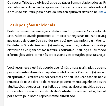
Quaisquer Tributos e obrigações de qualquer forma relacionados ao Pr
alegada deste documento), quaisquer transações ou atividades sob este
à provisão tributária para o Site da Amazon aplicável definido no
Anex
12.Disposições Adicionais
Podemos enviar comunicações relativas ao Programa de Associados de t
SMS. Além disso, nós podemos: (a) monitorar, registrar, utilizar e divu
Especiais e do Conteúdo exibidos por você (por exemplo, se um cliente
Produto no Site da Amazon), (b) analisar, monitorar, rastrear e investiga
distribuir e exibir, em nossos materiais educativos, seu logo e seu m
informações sobre como nós processamos informações pessoais, veja 
Você reconhece e está de acordo que (a) nós e nossas afiliadas podem
possivelmente diferentes daqueles contidos neste Contrato, (b) nós e 
ou aplicativos similares ou concorrentes do seu Site, (c) o fato de não
renúncia do nosso direito de executar posteriormente aquele dispositi
atualizações que possam ser feitas por nós, quaisquer medidas que p
concedidas por nós no âmbito deste Contrato podem ser feitas, tomada
por escrito pelo nosso representante autorizado.