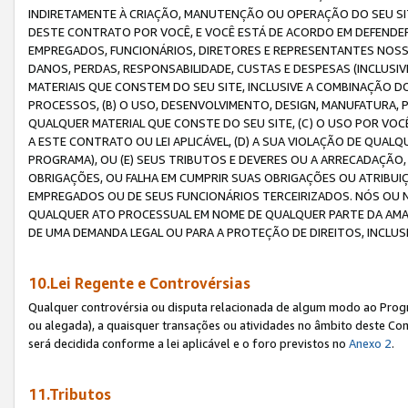
INDIRETAMENTE À CRIAÇÃO, MANUTENÇÃO OU OPERAÇÃO DO SEU SIT
DESTE CONTRATO POR VOCÊ, E VOCÊ ESTÁ DE ACORDO EM DEFENDER, 
EMPREGADOS, FUNCIONÁRIOS, DIRETORES E REPRESENTANTES NOSS
DANOS, PERDAS, RESPONSABILIDADE, CUSTAS E DESPESAS (INCLUSI
MATERIAIS QUE CONSTEM DO SEU SITE, INCLUSIVE A COMBINAÇÃO 
PROCESSOS, (B) O USO, DESENVOLVIMENTO, DESIGN, MANUFATURA,
QUALQUER MATERIAL QUE CONSTE DO SEU SITE, (C) O USO POR VOC
A ESTE CONTRATO OU LEI APLICÁVEL, (D) A SUA VIOLAÇÃO DE QU
PROGRAMA), OU (E) SEUS TRIBUTOS E DEVERES OU A ARRECADAÇÃO
OBRIGAÇÕES, OU FALHA EM CUMPRIR SUAS OBRIGAÇÕES OU ATRIBUIÇÕ
EMPREGADOS OU DE SEUS FUNCIONÁRIOS TERCEIRIZADOS. NÓS OU
QUALQUER ATO PROCESSUAL EM NOME DE QUALQUER PARTE DA AMAZO
DE UMA DEMANDA LEGAL OU PARA A PROTEÇÃO DE DIREITOS, INCLU
10.Lei Regente e Controvérsias
Qualquer controvérsia ou disputa relacionada de algum modo ao Progra
ou alegada), a quaisquer transações ou atividades no âmbito deste Con
será decidida conforme a lei aplicável e o foro previstos no
Anexo 2
.
11.Tributos