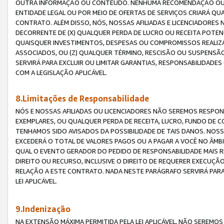
OUTRA INFORMAÇÃO OU CONTEÚDO. NENHUMA RECOMENDAÇÃO OU 
ENTIDADE LEGAL OU POR MEIO DE OFERTAS DE SERVIÇOS CRIARÁ Q
CONTRATO. ALÉM DISSO, NÓS, NOSSAS AFILIADAS E LICENCIADOR
DECORRENTE DE (X) QUALQUER PERDA DE LUCRO OU RECEITA POTENC
QUAISQUER INVESTIMENTOS, DESPESAS OU COMPROMISSOS REALIZ
ASSOCIADOS, OU (Z) QUALQUER TÉRMINO, RESCISÃO OU SUSPENSÃ
SERVIRÁ PARA EXCLUIR OU LIMITAR GARANTIAS, RESPONSABILIDADE
COM A LEGISLAÇÃO APLICÁVEL.
8.Limitações de Responsabilidade
NÓS E NOSSAS AFILIADAS OU LICENCIADORES NÃO SEREMOS RESPONS
EXEMPLARES, OU QUALQUER PERDA DE RECEITA, LUCRO, FUNDO DE 
TENHAMOS SIDO AVISADOS DA POSSIBILIDADE DE TAIS DANOS. NOS
EXCEDERÁ O TOTAL DE VALORES PAGOS OU A PAGAR A VOCÊ NO ÂM
QUAL O EVENTO GERADOR DO PEDIDO DE RESPONSABILIDADE MAIS 
DIREITO OU RECURSO, INCLUSIVE O DIREITO DE REQUERER EXECUÇÃ
RELAÇÃO A ESTE CONTRATO. NADA NESTE PARÁGRAFO SERVIRÁ PARA
LEI APLICÁVEL.
9.Indenização
NA EXTENSÃO MÁXIMA PERMITIDA PELA LEI APLICÁVEL, NÃO SEREM