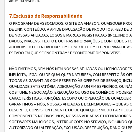
antes da rescisão.
7.Exclusão de Responsabilidade
O PROGRAMA DE ASSOCIADOS, O SITE DA AMAZON, QUAISQUER PROD
DE LINK, CONTEÚDO, A API DE DIVULGAÇÃO DE PRODUTOS, FEED D
DE NOSSAS AFILIADAS, LOGOS E MARCAS REGISTRADAS (INCLUINDO 
DADOS, IMAGENS, TEXTO E OUTRAS INFORMAÇÕES E CONTEÚDOS F
AFILIADAS OU LICENCIADORES EM CONEXÃO COM O PROGRAMA DE AS
ESTADO EM QUE SE ENCONTRAM” E “CONFORME DISPONÍVEIS”.
NÃO EMITIMOS, NEM NÓS NEM NOSSAS AFILIADAS OU LICENCIADORE
IMPLÍCITA, LEGAL OU DE QUALQUER NATUREZA, COM RESPEITO ÀS OF
TODAS AS GARANTIAS COM RESPEITO ÀS OFERTAS DE SERVIÇO, INCL
QUALIDADE SATISFATÓRIA, ADEQUAÇÃO A UM FIM ESPECÍFICO, OU N
COSTUME, NEGOCIAÇÃO, EXECUÇÃO OU USO DE COMÉRCIO. PODEREM
CARACTERÍSTICAS, FUNÇÕES, ESCOPO OU OPERAÇÃO DE QUALQUER 
GARANTIMOS – NÓS, NOSSAS AFILIADAS E LICENCIADORES – QUE A
DESCRITO, CONSISTENTEMENTE OU DE QUALQUER MODO PARTICULAR, 
COMPONENTES NOCIVOS. NÓS, NOSSAS AFILIADAS E LICENCIADORES 
SOFTWARES MALICIOSOS, INTERRUPÇÕES NO SERVIÇO, INCLUINDO Q
AUTORIZADO OU ALTERAÇÃO, EXCLUSÃO, DESTRUIÇÃO, DANO OU PE