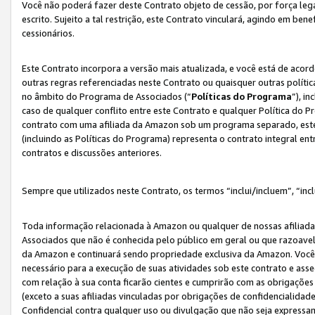
Você não poderá fazer deste Contrato objeto de cessão, por força le
escrito. Sujeito a tal restrição, este Contrato vinculará, agindo em be
cessionários.
Este Contrato incorpora a versão mais atualizada, e você está de acordo
outras regras referenciadas neste Contrato ou quaisquer outras políti
no âmbito do Programa de Associados (“
Políticas do Programa
”), i
caso de qualquer conflito entre este Contrato e qualquer Política do P
contrato com uma afiliada da Amazon sob um programa separado, este 
(incluindo as Políticas do Programa) representa o contrato integral en
contratos e discussões anteriores.
Sempre que utilizados neste Contrato, os termos “inclui/incluem”, “incl
Toda informação relacionada à Amazon ou qualquer de nossas afiliad
Associados que não é conhecida pelo público em geral ou que razoave
da Amazon e continuará sendo propriedade exclusiva da Amazon. Você
necessário para a execução de suas atividades sob este contrato e as
com relação à sua conta ficarão cientes e cumprirão com as obrigações
(exceto a suas afiliadas vinculadas por obrigações de confidencialida
Confidencial contra qualquer uso ou divulgação que não seja expressa