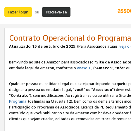
Fazer login
Inscreva-se
ou
Contrato Operacional do Programa
Atualizado
:
15 de outubro de 2025
. (Para Associados atuais,
veja o
Bem-vindo ao site da Amazon para associados (o “
Site de Associado
entidade legal da Amazon, conforme o
Anexo 1
, (“
Amazon
”, “
nós
” ou
Qualquer pessoa ou entidade legal que esteja participando ou queira 
designar a pessoa ou entidade legal, “
você
” ou “
Associado
”) deve es
“
Contrato
”), sem modificações. Ao registrar-se ou ao utilizar o Site
Programa
(definidas na Cláusula 12), bem como os demais termos inco
Participação do Programa de Associados, Licença de PI, Regulamento d
conteúdo que você publicar no site da Amazon.com.br deve obedecer à
clientes que sejam criadas, editadas ou removidas em troca de remuneraç