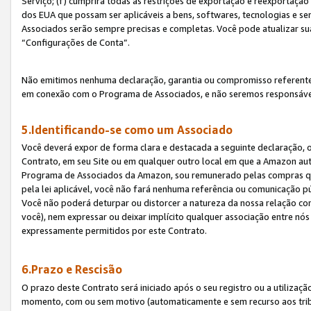
Serviço; (f) cumprirá todas as restrições de exportação e reexportaçã
dos EUA que possam ser aplicáveis a bens, softwares, tecnologias e s
Associados serão sempre precisas e completas. Você pode atualizar su
“Configurações de Conta”.
Não emitimos nenhuma declaração, garantia ou compromisso referente
em conexão com o Programa de Associados, e não seremos responsávei
5.Identificando-se como um Associado
Você deverá expor de forma clara e destacada a seguinte declaração, 
Contrato, em seu Site ou em qualquer outro local em que a Amazon aut
Programa de Associados da Amazon, sou remunerado pelas compras qual
pela lei aplicável, você não fará nenhuma referência ou comunicação p
Você não poderá deturpar ou distorcer a natureza da nossa relação com
você), nem expressar ou deixar implícito qualquer associação entre nó
expressamente permitidos por este Contrato.
6.Prazo e Rescisão
O prazo deste Contrato será iniciado após o seu registro ou a utilizaç
momento, com ou sem motivo (automaticamente e sem recurso aos tribuna