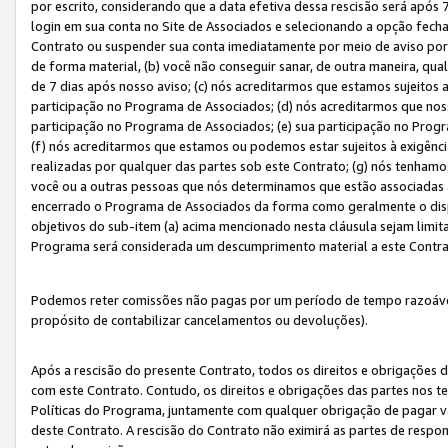
por escrito, considerando que a data efetiva dessa rescisão será após 
login em sua conta no Site de Associados e selecionando a opção fech
Contrato ou suspender sua conta imediatamente por meio de aviso por 
de forma material, (b) você não conseguir sanar, de outra maneira, qua
de 7 dias após nosso aviso; (c) nós acreditarmos que estamos sujeitos
participação no Programa de Associados; (d) nós acreditarmos que nos
participação no Programa de Associados; (e) sua participação no Progr
(f) nós acreditarmos que estamos ou podemos estar sujeitos à exigênc
realizadas por qualquer das partes sob este Contrato; (g) nós tenhamo
você ou a outras pessoas que nós determinamos que estão associadas 
encerrado o Programa de Associados da forma como geralmente o dispo
objetivos do sub-item (a) acima mencionado nesta cláusula sejam limit
Programa será considerada um descumprimento material a este Contr
Podemos reter comissões não pagas por um período de tempo razoável 
propósito de contabilizar cancelamentos ou devoluções).
Após a rescisão do presente Contrato, todos os direitos e obrigações d
com este Contrato. Contudo, os direitos e obrigações das partes nos te
Políticas do Programa, juntamente com qualquer obrigação de pagar va
deste Contrato. A rescisão do Contrato não eximirá as partes de respo