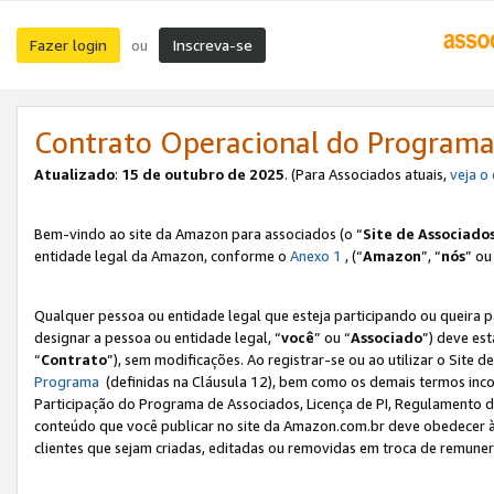
Fazer login
Inscreva-se
ou
Contrato Operacional do Programa
Atualizado
:
15 de outubro de 2025
. (Para Associados atuais,
veja o
Bem-vindo ao site da Amazon para associados (o “
Site de Associado
entidade legal da Amazon, conforme o
Anexo 1
, (“
Amazon
”, “
nós
” ou
Qualquer pessoa ou entidade legal que esteja participando ou queira 
designar a pessoa ou entidade legal, “
você
” ou “
Associado
”) deve es
“
Contrato
”), sem modificações. Ao registrar-se ou ao utilizar o Site
Programa
(definidas na Cláusula 12), bem como os demais termos inco
Participação do Programa de Associados, Licença de PI, Regulamento d
conteúdo que você publicar no site da Amazon.com.br deve obedecer à
clientes que sejam criadas, editadas ou removidas em troca de remuneraç