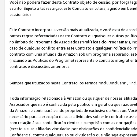
Você não poderá fazer deste Contrato objeto de cessão, por força le
escrito. Sujeito a tal restrição, este Contrato vinculará, agindo em be
cessionários.
Este Contrato incorpora a versão mais atualizada, e você está de acordo
outras regras referenciadas neste Contrato ou quaisquer outras políti
no âmbito do Programa de Associados (“
Políticas do Programa
”), i
caso de qualquer conflito entre este Contrato e qualquer Política do P
contrato com uma afiliada da Amazon sob um programa separado, este 
(incluindo as Políticas do Programa) representa o contrato integral en
contratos e discussões anteriores.
Sempre que utilizados neste Contrato, os termos “inclui/incluem”, “incl
Toda informação relacionada à Amazon ou qualquer de nossas afiliad
Associados que não é conhecida pelo público em geral ou que razoave
da Amazon e continuará sendo propriedade exclusiva da Amazon. Você
necessário para a execução de suas atividades sob este contrato e as
com relação à sua conta ficarão cientes e cumprirão com as obrigações
(exceto a suas afiliadas vinculadas por obrigações de confidencialida
Confidencial contra qualquer uso ou divulgação que não seja expressa