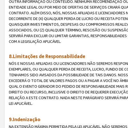
OUTRA INFORMAÇÃO OU CONTEÚDO. NENHUMA RECOMENDAÇÃO OU 
ENTIDADE LEGAL OU POR MEIO DE OFERTAS DE SERVIÇOS CRIARÁ Q
CONTRATO. ALÉM DISSO, NÓS, NOSSAS AFILIADAS E LICENCIADOR
DECORRENTE DE (X) QUALQUER PERDA DE LUCRO OU RECEITA POTENC
QUAISQUER INVESTIMENTOS, DESPESAS OU COMPROMISSOS REALIZ
ASSOCIADOS, OU (Z) QUALQUER TÉRMINO, RESCISÃO OU SUSPENSÃ
SERVIRÁ PARA EXCLUIR OU LIMITAR GARANTIAS, RESPONSABILIDADE
COM A LEGISLAÇÃO APLICÁVEL.
8.Limitações de Responsabilidade
NÓS E NOSSAS AFILIADAS OU LICENCIADORES NÃO SEREMOS RESPONS
EXEMPLARES, OU QUALQUER PERDA DE RECEITA, LUCRO, FUNDO DE 
TENHAMOS SIDO AVISADOS DA POSSIBILIDADE DE TAIS DANOS. NOS
EXCEDERÁ O TOTAL DE VALORES PAGOS OU A PAGAR A VOCÊ NO ÂM
QUAL O EVENTO GERADOR DO PEDIDO DE RESPONSABILIDADE MAIS 
DIREITO OU RECURSO, INCLUSIVE O DIREITO DE REQUERER EXECUÇÃ
RELAÇÃO A ESTE CONTRATO. NADA NESTE PARÁGRAFO SERVIRÁ PARA
LEI APLICÁVEL.
9.Indenização
NA EXTENSÃO MÁXIMA PERMITIDA PELA LEI APLICÁVEL, NÃO SEREM