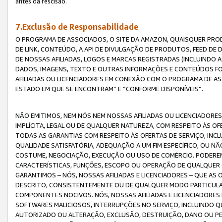
antes da rescisão.
7.Exclusão de Responsabilidade
O PROGRAMA DE ASSOCIADOS, O SITE DA AMAZON, QUAISQUER PROD
DE LINK, CONTEÚDO, A API DE DIVULGAÇÃO DE PRODUTOS, FEED D
DE NOSSAS AFILIADAS, LOGOS E MARCAS REGISTRADAS (INCLUINDO 
DADOS, IMAGENS, TEXTO E OUTRAS INFORMAÇÕES E CONTEÚDOS F
AFILIADAS OU LICENCIADORES EM CONEXÃO COM O PROGRAMA DE AS
ESTADO EM QUE SE ENCONTRAM” E “CONFORME DISPONÍVEIS”.
NÃO EMITIMOS, NEM NÓS NEM NOSSAS AFILIADAS OU LICENCIADORE
IMPLÍCITA, LEGAL OU DE QUALQUER NATUREZA, COM RESPEITO ÀS OF
TODAS AS GARANTIAS COM RESPEITO ÀS OFERTAS DE SERVIÇO, INCL
QUALIDADE SATISFATÓRIA, ADEQUAÇÃO A UM FIM ESPECÍFICO, OU N
COSTUME, NEGOCIAÇÃO, EXECUÇÃO OU USO DE COMÉRCIO. PODEREM
CARACTERÍSTICAS, FUNÇÕES, ESCOPO OU OPERAÇÃO DE QUALQUER 
GARANTIMOS – NÓS, NOSSAS AFILIADAS E LICENCIADORES – QUE A
DESCRITO, CONSISTENTEMENTE OU DE QUALQUER MODO PARTICULAR, 
COMPONENTES NOCIVOS. NÓS, NOSSAS AFILIADAS E LICENCIADORES 
SOFTWARES MALICIOSOS, INTERRUPÇÕES NO SERVIÇO, INCLUINDO Q
AUTORIZADO OU ALTERAÇÃO, EXCLUSÃO, DESTRUIÇÃO, DANO OU PE