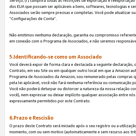
Serviço; (f) cumprirá todas as restrições de exportação e reexportaçã
dos EUA que possam ser aplicáveis a bens, softwares, tecnologias e s
Associados serão sempre precisas e completas. Você pode atualizar su
“Configurações de Conta”.
Não emitimos nenhuma declaração, garantia ou compromisso referente
em conexão com o Programa de Associados, e não seremos responsávei
5.Identificando-se como um Associado
Você deverá expor de forma clara e destacada a seguinte declaração, 
Contrato, em seu Site ou em qualquer outro local em que a Amazon aut
Programa de Associados da Amazon, sou remunerado pelas compras qual
pela lei aplicável, você não fará nenhuma referência ou comunicação p
Você não poderá deturpar ou distorcer a natureza da nossa relação com
você), nem expressar ou deixar implícito qualquer associação entre nó
expressamente permitidos por este Contrato.
6.Prazo e Rescisão
O prazo deste Contrato será iniciado após o seu registro ou a utilizaç
momento, com ou sem motivo (automaticamente e sem recurso aos tribuna