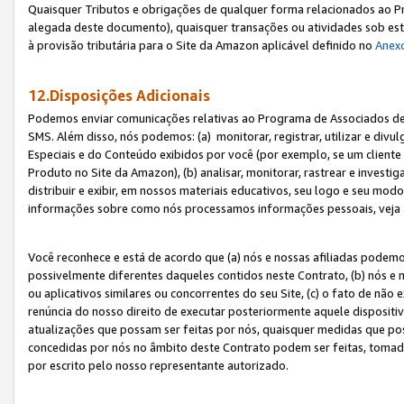
Quaisquer Tributos e obrigações de qualquer forma relacionados ao Pr
alegada deste documento), quaisquer transações ou atividades sob este
à provisão tributária para o Site da Amazon aplicável definido no
Anex
12.Disposições Adicionais
Podemos enviar comunicações relativas ao Programa de Associados de t
SMS. Além disso, nós podemos: (a) monitorar, registrar, utilizar e divu
Especiais e do Conteúdo exibidos por você (por exemplo, se um cliente
Produto no Site da Amazon), (b) analisar, monitorar, rastrear e investiga
distribuir e exibir, em nossos materiais educativos, seu logo e seu m
informações sobre como nós processamos informações pessoais, veja 
Você reconhece e está de acordo que (a) nós e nossas afiliadas podem
possivelmente diferentes daqueles contidos neste Contrato, (b) nós e 
ou aplicativos similares ou concorrentes do seu Site, (c) o fato de não
renúncia do nosso direito de executar posteriormente aquele dispositi
atualizações que possam ser feitas por nós, quaisquer medidas que p
concedidas por nós no âmbito deste Contrato podem ser feitas, tomada
por escrito pelo nosso representante autorizado.