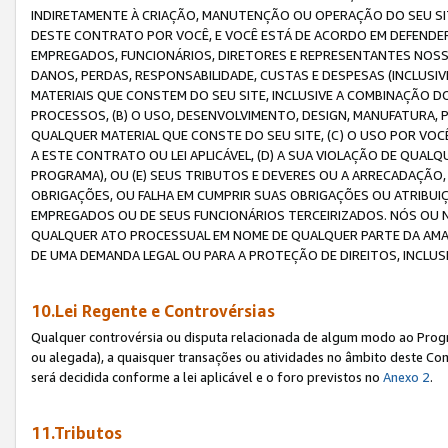
INDIRETAMENTE À CRIAÇÃO, MANUTENÇÃO OU OPERAÇÃO DO SEU SIT
DESTE CONTRATO POR VOCÊ, E VOCÊ ESTÁ DE ACORDO EM DEFENDER, 
EMPREGADOS, FUNCIONÁRIOS, DIRETORES E REPRESENTANTES NOSS
DANOS, PERDAS, RESPONSABILIDADE, CUSTAS E DESPESAS (INCLUSI
MATERIAIS QUE CONSTEM DO SEU SITE, INCLUSIVE A COMBINAÇÃO 
PROCESSOS, (B) O USO, DESENVOLVIMENTO, DESIGN, MANUFATURA,
QUALQUER MATERIAL QUE CONSTE DO SEU SITE, (C) O USO POR VOC
A ESTE CONTRATO OU LEI APLICÁVEL, (D) A SUA VIOLAÇÃO DE QU
PROGRAMA), OU (E) SEUS TRIBUTOS E DEVERES OU A ARRECADAÇÃO
OBRIGAÇÕES, OU FALHA EM CUMPRIR SUAS OBRIGAÇÕES OU ATRIBUIÇÕ
EMPREGADOS OU DE SEUS FUNCIONÁRIOS TERCEIRIZADOS. NÓS OU
QUALQUER ATO PROCESSUAL EM NOME DE QUALQUER PARTE DA AMAZO
DE UMA DEMANDA LEGAL OU PARA A PROTEÇÃO DE DIREITOS, INCLU
10.Lei Regente e Controvérsias
Qualquer controvérsia ou disputa relacionada de algum modo ao Progra
ou alegada), a quaisquer transações ou atividades no âmbito deste Con
será decidida conforme a lei aplicável e o foro previstos no
Anexo 2
.
11.Tributos