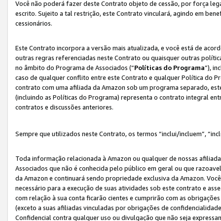
Você não poderá fazer deste Contrato objeto de cessão, por força le
escrito. Sujeito a tal restrição, este Contrato vinculará, agindo em be
cessionários.
Este Contrato incorpora a versão mais atualizada, e você está de acordo
outras regras referenciadas neste Contrato ou quaisquer outras políti
no âmbito do Programa de Associados (“
Políticas do Programa
”), i
caso de qualquer conflito entre este Contrato e qualquer Política do P
contrato com uma afiliada da Amazon sob um programa separado, este 
(incluindo as Políticas do Programa) representa o contrato integral en
contratos e discussões anteriores.
Sempre que utilizados neste Contrato, os termos “inclui/incluem”, “incl
Toda informação relacionada à Amazon ou qualquer de nossas afiliad
Associados que não é conhecida pelo público em geral ou que razoave
da Amazon e continuará sendo propriedade exclusiva da Amazon. Você
necessário para a execução de suas atividades sob este contrato e as
com relação à sua conta ficarão cientes e cumprirão com as obrigações
(exceto a suas afiliadas vinculadas por obrigações de confidencialida
Confidencial contra qualquer uso ou divulgação que não seja expressa