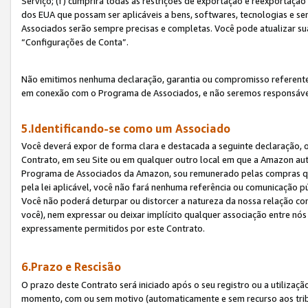
Serviço; (f) cumprirá todas as restrições de exportação e reexportaçã
dos EUA que possam ser aplicáveis a bens, softwares, tecnologias e s
Associados serão sempre precisas e completas. Você pode atualizar su
“Configurações de Conta”.
Não emitimos nenhuma declaração, garantia ou compromisso referente
em conexão com o Programa de Associados, e não seremos responsávei
5.Identificando-se como um Associado
Você deverá expor de forma clara e destacada a seguinte declaração, 
Contrato, em seu Site ou em qualquer outro local em que a Amazon aut
Programa de Associados da Amazon, sou remunerado pelas compras qual
pela lei aplicável, você não fará nenhuma referência ou comunicação p
Você não poderá deturpar ou distorcer a natureza da nossa relação com
você), nem expressar ou deixar implícito qualquer associação entre nó
expressamente permitidos por este Contrato.
6.Prazo e Rescisão
O prazo deste Contrato será iniciado após o seu registro ou a utilizaç
momento, com ou sem motivo (automaticamente e sem recurso aos tribuna