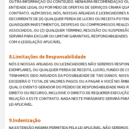
OUTRA INFORMAÇÃO OU CONTEÚDO. NENHUMA RECOMENDAÇÃO OU 
ENTIDADE LEGAL OU POR MEIO DE OFERTAS DE SERVIÇOS CRIARÁ Q
CONTRATO. ALÉM DISSO, NÓS, NOSSAS AFILIADAS E LICENCIADOR
DECORRENTE DE (X) QUALQUER PERDA DE LUCRO OU RECEITA POTENC
QUAISQUER INVESTIMENTOS, DESPESAS OU COMPROMISSOS REALIZ
ASSOCIADOS, OU (Z) QUALQUER TÉRMINO, RESCISÃO OU SUSPENSÃ
SERVIRÁ PARA EXCLUIR OU LIMITAR GARANTIAS, RESPONSABILIDADE
COM A LEGISLAÇÃO APLICÁVEL.
8.Limitações de Responsabilidade
NÓS E NOSSAS AFILIADAS OU LICENCIADORES NÃO SEREMOS RESPONS
EXEMPLARES, OU QUALQUER PERDA DE RECEITA, LUCRO, FUNDO DE 
TENHAMOS SIDO AVISADOS DA POSSIBILIDADE DE TAIS DANOS. NOS
EXCEDERÁ O TOTAL DE VALORES PAGOS OU A PAGAR A VOCÊ NO ÂM
QUAL O EVENTO GERADOR DO PEDIDO DE RESPONSABILIDADE MAIS 
DIREITO OU RECURSO, INCLUSIVE O DIREITO DE REQUERER EXECUÇÃ
RELAÇÃO A ESTE CONTRATO. NADA NESTE PARÁGRAFO SERVIRÁ PARA
LEI APLICÁVEL.
9.Indenização
NA EXTENSÃO MÁXIMA PERMITIDA PELA LEI APLICÁVEL, NÃO SEREM