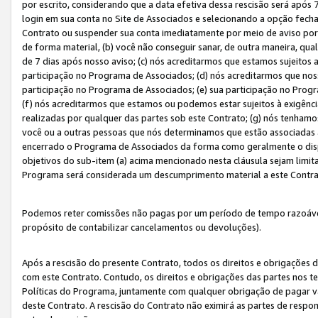
por escrito, considerando que a data efetiva dessa rescisão será após 
login em sua conta no Site de Associados e selecionando a opção fech
Contrato ou suspender sua conta imediatamente por meio de aviso por 
de forma material, (b) você não conseguir sanar, de outra maneira, qua
de 7 dias após nosso aviso; (c) nós acreditarmos que estamos sujeitos
participação no Programa de Associados; (d) nós acreditarmos que nos
participação no Programa de Associados; (e) sua participação no Progr
(f) nós acreditarmos que estamos ou podemos estar sujeitos à exigênc
realizadas por qualquer das partes sob este Contrato; (g) nós tenhamo
você ou a outras pessoas que nós determinamos que estão associadas 
encerrado o Programa de Associados da forma como geralmente o dispo
objetivos do sub-item (a) acima mencionado nesta cláusula sejam limit
Programa será considerada um descumprimento material a este Contr
Podemos reter comissões não pagas por um período de tempo razoável 
propósito de contabilizar cancelamentos ou devoluções).
Após a rescisão do presente Contrato, todos os direitos e obrigações d
com este Contrato. Contudo, os direitos e obrigações das partes nos te
Políticas do Programa, juntamente com qualquer obrigação de pagar va
deste Contrato. A rescisão do Contrato não eximirá as partes de respo