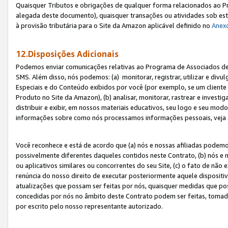
Quaisquer Tributos e obrigações de qualquer forma relacionados ao Pr
alegada deste documento), quaisquer transações ou atividades sob este
à provisão tributária para o Site da Amazon aplicável definido no
Anex
12.Disposições Adicionais
Podemos enviar comunicações relativas ao Programa de Associados de t
SMS. Além disso, nós podemos: (a) monitorar, registrar, utilizar e divu
Especiais e do Conteúdo exibidos por você (por exemplo, se um cliente
Produto no Site da Amazon), (b) analisar, monitorar, rastrear e investiga
distribuir e exibir, em nossos materiais educativos, seu logo e seu m
informações sobre como nós processamos informações pessoais, veja 
Você reconhece e está de acordo que (a) nós e nossas afiliadas podem
possivelmente diferentes daqueles contidos neste Contrato, (b) nós e 
ou aplicativos similares ou concorrentes do seu Site, (c) o fato de não
renúncia do nosso direito de executar posteriormente aquele dispositi
atualizações que possam ser feitas por nós, quaisquer medidas que p
concedidas por nós no âmbito deste Contrato podem ser feitas, tomada
por escrito pelo nosso representante autorizado.