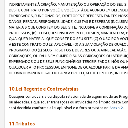
INDIRETAMENTE À CRIAÇÃO, MANUTENÇÃO OU OPERAÇÃO DO SEU SIT
DESTE CONTRATO POR VOCÊ, E VOCÊ ESTÁ DE ACORDO EM DEFENDER, 
EMPREGADOS, FUNCIONÁRIOS, DIRETORES E REPRESENTANTES NOSS
DANOS, PERDAS, RESPONSABILIDADE, CUSTAS E DESPESAS (INCLUSI
MATERIAIS QUE CONSTEM DO SEU SITE, INCLUSIVE A COMBINAÇÃO 
PROCESSOS, (B) O USO, DESENVOLVIMENTO, DESIGN, MANUFATURA,
QUALQUER MATERIAL QUE CONSTE DO SEU SITE, (C) O USO POR VOC
A ESTE CONTRATO OU LEI APLICÁVEL, (D) A SUA VIOLAÇÃO DE QU
PROGRAMA), OU (E) SEUS TRIBUTOS E DEVERES OU A ARRECADAÇÃO
OBRIGAÇÕES, OU FALHA EM CUMPRIR SUAS OBRIGAÇÕES OU ATRIBUIÇÕ
EMPREGADOS OU DE SEUS FUNCIONÁRIOS TERCEIRIZADOS. NÓS OU
QUALQUER ATO PROCESSUAL EM NOME DE QUALQUER PARTE DA AMAZO
DE UMA DEMANDA LEGAL OU PARA A PROTEÇÃO DE DIREITOS, INCLU
10.Lei Regente e Controvérsias
Qualquer controvérsia ou disputa relacionada de algum modo ao Progra
ou alegada), a quaisquer transações ou atividades no âmbito deste Con
será decidida conforme a lei aplicável e o foro previstos no
Anexo 2
.
11.Tributos