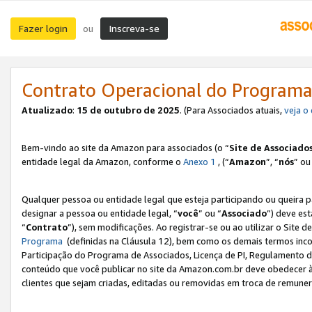
Fazer login
Inscreva-se
ou
Contrato Operacional do Programa
Atualizado
:
15 de outubro de 2025
. (Para Associados atuais,
veja o
Bem-vindo ao site da Amazon para associados (o “
Site de Associado
entidade legal da Amazon, conforme o
Anexo 1
, (“
Amazon
”, “
nós
” ou
Qualquer pessoa ou entidade legal que esteja participando ou queira 
designar a pessoa ou entidade legal, “
você
” ou “
Associado
”) deve es
“
Contrato
”), sem modificações. Ao registrar-se ou ao utilizar o Site
Programa
(definidas na Cláusula 12), bem como os demais termos inco
Participação do Programa de Associados, Licença de PI, Regulamento d
conteúdo que você publicar no site da Amazon.com.br deve obedecer à
clientes que sejam criadas, editadas ou removidas em troca de remuneraç