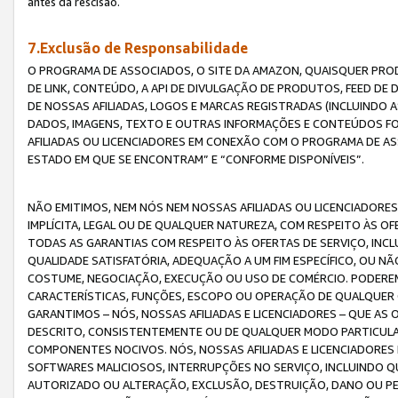
antes da rescisão.
7.Exclusão de Responsabilidade
O PROGRAMA DE ASSOCIADOS, O SITE DA AMAZON, QUAISQUER PROD
DE LINK, CONTEÚDO, A API DE DIVULGAÇÃO DE PRODUTOS, FEED D
DE NOSSAS AFILIADAS, LOGOS E MARCAS REGISTRADAS (INCLUINDO 
DADOS, IMAGENS, TEXTO E OUTRAS INFORMAÇÕES E CONTEÚDOS F
AFILIADAS OU LICENCIADORES EM CONEXÃO COM O PROGRAMA DE AS
ESTADO EM QUE SE ENCONTRAM” E “CONFORME DISPONÍVEIS”.
NÃO EMITIMOS, NEM NÓS NEM NOSSAS AFILIADAS OU LICENCIADORE
IMPLÍCITA, LEGAL OU DE QUALQUER NATUREZA, COM RESPEITO ÀS OF
TODAS AS GARANTIAS COM RESPEITO ÀS OFERTAS DE SERVIÇO, INCL
QUALIDADE SATISFATÓRIA, ADEQUAÇÃO A UM FIM ESPECÍFICO, OU N
COSTUME, NEGOCIAÇÃO, EXECUÇÃO OU USO DE COMÉRCIO. PODEREM
CARACTERÍSTICAS, FUNÇÕES, ESCOPO OU OPERAÇÃO DE QUALQUER 
GARANTIMOS – NÓS, NOSSAS AFILIADAS E LICENCIADORES – QUE A
DESCRITO, CONSISTENTEMENTE OU DE QUALQUER MODO PARTICULAR, 
COMPONENTES NOCIVOS. NÓS, NOSSAS AFILIADAS E LICENCIADORES 
SOFTWARES MALICIOSOS, INTERRUPÇÕES NO SERVIÇO, INCLUINDO Q
AUTORIZADO OU ALTERAÇÃO, EXCLUSÃO, DESTRUIÇÃO, DANO OU PE