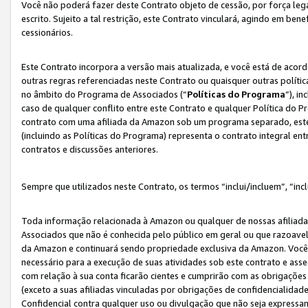
Você não poderá fazer deste Contrato objeto de cessão, por força le
escrito. Sujeito a tal restrição, este Contrato vinculará, agindo em be
cessionários.
Este Contrato incorpora a versão mais atualizada, e você está de acordo
outras regras referenciadas neste Contrato ou quaisquer outras políti
no âmbito do Programa de Associados (“
Políticas do Programa
”), i
caso de qualquer conflito entre este Contrato e qualquer Política do P
contrato com uma afiliada da Amazon sob um programa separado, este 
(incluindo as Políticas do Programa) representa o contrato integral en
contratos e discussões anteriores.
Sempre que utilizados neste Contrato, os termos “inclui/incluem”, “incl
Toda informação relacionada à Amazon ou qualquer de nossas afiliad
Associados que não é conhecida pelo público em geral ou que razoave
da Amazon e continuará sendo propriedade exclusiva da Amazon. Você
necessário para a execução de suas atividades sob este contrato e as
com relação à sua conta ficarão cientes e cumprirão com as obrigações
(exceto a suas afiliadas vinculadas por obrigações de confidencialida
Confidencial contra qualquer uso ou divulgação que não seja expressa