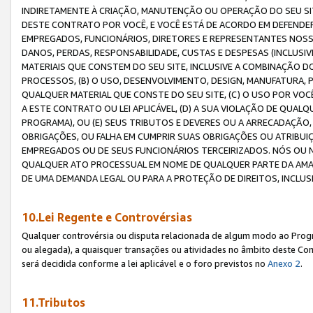
INDIRETAMENTE À CRIAÇÃO, MANUTENÇÃO OU OPERAÇÃO DO SEU SIT
DESTE CONTRATO POR VOCÊ, E VOCÊ ESTÁ DE ACORDO EM DEFENDER, 
EMPREGADOS, FUNCIONÁRIOS, DIRETORES E REPRESENTANTES NOSS
DANOS, PERDAS, RESPONSABILIDADE, CUSTAS E DESPESAS (INCLUSI
MATERIAIS QUE CONSTEM DO SEU SITE, INCLUSIVE A COMBINAÇÃO 
PROCESSOS, (B) O USO, DESENVOLVIMENTO, DESIGN, MANUFATURA,
QUALQUER MATERIAL QUE CONSTE DO SEU SITE, (C) O USO POR VOC
A ESTE CONTRATO OU LEI APLICÁVEL, (D) A SUA VIOLAÇÃO DE QU
PROGRAMA), OU (E) SEUS TRIBUTOS E DEVERES OU A ARRECADAÇÃO
OBRIGAÇÕES, OU FALHA EM CUMPRIR SUAS OBRIGAÇÕES OU ATRIBUIÇÕ
EMPREGADOS OU DE SEUS FUNCIONÁRIOS TERCEIRIZADOS. NÓS OU
QUALQUER ATO PROCESSUAL EM NOME DE QUALQUER PARTE DA AMAZO
DE UMA DEMANDA LEGAL OU PARA A PROTEÇÃO DE DIREITOS, INCLU
10.Lei Regente e Controvérsias
Qualquer controvérsia ou disputa relacionada de algum modo ao Progra
ou alegada), a quaisquer transações ou atividades no âmbito deste Con
será decidida conforme a lei aplicável e o foro previstos no
Anexo 2
.
11.Tributos