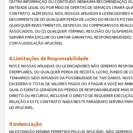
OUTRA INFORMAÇÃO OU CONTEÚDO. NENHUMA RECOMENDAÇÃO OU 
ENTIDADE LEGAL OU POR MEIO DE OFERTAS DE SERVIÇOS CRIARÁ Q
CONTRATO. ALÉM DISSO, NÓS, NOSSAS AFILIADAS E LICENCIADOR
DECORRENTE DE (X) QUALQUER PERDA DE LUCRO OU RECEITA POTENC
QUAISQUER INVESTIMENTOS, DESPESAS OU COMPROMISSOS REALIZ
ASSOCIADOS, OU (Z) QUALQUER TÉRMINO, RESCISÃO OU SUSPENSÃ
SERVIRÁ PARA EXCLUIR OU LIMITAR GARANTIAS, RESPONSABILIDADE
COM A LEGISLAÇÃO APLICÁVEL.
8.Limitações de Responsabilidade
NÓS E NOSSAS AFILIADAS OU LICENCIADORES NÃO SEREMOS RESPONS
EXEMPLARES, OU QUALQUER PERDA DE RECEITA, LUCRO, FUNDO DE 
TENHAMOS SIDO AVISADOS DA POSSIBILIDADE DE TAIS DANOS. NOS
EXCEDERÁ O TOTAL DE VALORES PAGOS OU A PAGAR A VOCÊ NO ÂM
QUAL O EVENTO GERADOR DO PEDIDO DE RESPONSABILIDADE MAIS 
DIREITO OU RECURSO, INCLUSIVE O DIREITO DE REQUERER EXECUÇÃ
RELAÇÃO A ESTE CONTRATO. NADA NESTE PARÁGRAFO SERVIRÁ PARA
LEI APLICÁVEL.
9.Indenização
NA EXTENSÃO MÁXIMA PERMITIDA PELA LEI APLICÁVEL, NÃO SEREM