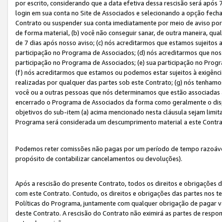
por escrito, considerando que a data efetiva dessa rescisão será após 
login em sua conta no Site de Associados e selecionando a opção fech
Contrato ou suspender sua conta imediatamente por meio de aviso por 
de forma material, (b) você não conseguir sanar, de outra maneira, qua
de 7 dias após nosso aviso; (c) nós acreditarmos que estamos sujeitos
participação no Programa de Associados; (d) nós acreditarmos que nos
participação no Programa de Associados; (e) sua participação no Progr
(f) nós acreditarmos que estamos ou podemos estar sujeitos à exigênc
realizadas por qualquer das partes sob este Contrato; (g) nós tenhamo
você ou a outras pessoas que nós determinamos que estão associadas 
encerrado o Programa de Associados da forma como geralmente o dispo
objetivos do sub-item (a) acima mencionado nesta cláusula sejam limit
Programa será considerada um descumprimento material a este Contr
Podemos reter comissões não pagas por um período de tempo razoável 
propósito de contabilizar cancelamentos ou devoluções).
Após a rescisão do presente Contrato, todos os direitos e obrigações d
com este Contrato. Contudo, os direitos e obrigações das partes nos te
Políticas do Programa, juntamente com qualquer obrigação de pagar va
deste Contrato. A rescisão do Contrato não eximirá as partes de respo