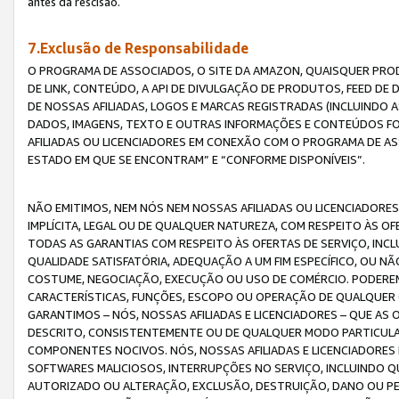
antes da rescisão.
7.Exclusão de Responsabilidade
O PROGRAMA DE ASSOCIADOS, O SITE DA AMAZON, QUAISQUER PROD
DE LINK, CONTEÚDO, A API DE DIVULGAÇÃO DE PRODUTOS, FEED D
DE NOSSAS AFILIADAS, LOGOS E MARCAS REGISTRADAS (INCLUINDO 
DADOS, IMAGENS, TEXTO E OUTRAS INFORMAÇÕES E CONTEÚDOS F
AFILIADAS OU LICENCIADORES EM CONEXÃO COM O PROGRAMA DE AS
ESTADO EM QUE SE ENCONTRAM” E “CONFORME DISPONÍVEIS”.
NÃO EMITIMOS, NEM NÓS NEM NOSSAS AFILIADAS OU LICENCIADORE
IMPLÍCITA, LEGAL OU DE QUALQUER NATUREZA, COM RESPEITO ÀS OF
TODAS AS GARANTIAS COM RESPEITO ÀS OFERTAS DE SERVIÇO, INCL
QUALIDADE SATISFATÓRIA, ADEQUAÇÃO A UM FIM ESPECÍFICO, OU N
COSTUME, NEGOCIAÇÃO, EXECUÇÃO OU USO DE COMÉRCIO. PODEREM
CARACTERÍSTICAS, FUNÇÕES, ESCOPO OU OPERAÇÃO DE QUALQUER 
GARANTIMOS – NÓS, NOSSAS AFILIADAS E LICENCIADORES – QUE A
DESCRITO, CONSISTENTEMENTE OU DE QUALQUER MODO PARTICULAR, 
COMPONENTES NOCIVOS. NÓS, NOSSAS AFILIADAS E LICENCIADORES 
SOFTWARES MALICIOSOS, INTERRUPÇÕES NO SERVIÇO, INCLUINDO Q
AUTORIZADO OU ALTERAÇÃO, EXCLUSÃO, DESTRUIÇÃO, DANO OU PE