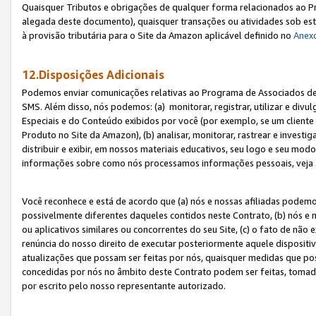
Quaisquer Tributos e obrigações de qualquer forma relacionados ao Pr
alegada deste documento), quaisquer transações ou atividades sob este
à provisão tributária para o Site da Amazon aplicável definido no
Anex
12.Disposições Adicionais
Podemos enviar comunicações relativas ao Programa de Associados de t
SMS. Além disso, nós podemos: (a) monitorar, registrar, utilizar e divu
Especiais e do Conteúdo exibidos por você (por exemplo, se um cliente
Produto no Site da Amazon), (b) analisar, monitorar, rastrear e investiga
distribuir e exibir, em nossos materiais educativos, seu logo e seu m
informações sobre como nós processamos informações pessoais, veja 
Você reconhece e está de acordo que (a) nós e nossas afiliadas podem
possivelmente diferentes daqueles contidos neste Contrato, (b) nós e 
ou aplicativos similares ou concorrentes do seu Site, (c) o fato de não
renúncia do nosso direito de executar posteriormente aquele dispositi
atualizações que possam ser feitas por nós, quaisquer medidas que p
concedidas por nós no âmbito deste Contrato podem ser feitas, tomada
por escrito pelo nosso representante autorizado.