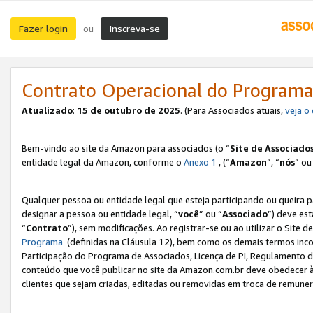
Fazer login
Inscreva-se
ou
Contrato Operacional do Programa
Atualizado
:
15 de outubro de 2025
. (Para Associados atuais,
veja o
Bem-vindo ao site da Amazon para associados (o “
Site de Associado
entidade legal da Amazon, conforme o
Anexo 1
, (“
Amazon
”, “
nós
” ou
Qualquer pessoa ou entidade legal que esteja participando ou queira 
designar a pessoa ou entidade legal, “
você
” ou “
Associado
”) deve es
“
Contrato
”), sem modificações. Ao registrar-se ou ao utilizar o Site
Programa
(definidas na Cláusula 12), bem como os demais termos inco
Participação do Programa de Associados, Licença de PI, Regulamento d
conteúdo que você publicar no site da Amazon.com.br deve obedecer à
clientes que sejam criadas, editadas ou removidas em troca de remuneraç