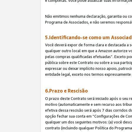
e completas. Você pode atualizar suas informaçõe
Não emitimos nenhuma declaração, garantia ou c
Programa de Associados, e não seremos responsáv
5.Identificando-se como um Associa
Você deverá expor de forma clara e destacada a s
qualquer outro local em que a Amazon autorize v
pelas compras qualificadas efetuadas”. Exceto por
pública sobre este Contrato ou sobre a sua parti
expressar ou deixar implícito nosso apoio, patroc
entidade legal, exceto nos termos expressamente 
6.Prazo e Rescisão
O prazo deste Contrato será iniciado após o seu r
motivo (automaticamente e sem recurso aos tribunai
efetiva dessa rescisão será após 7 dias corridos 
opção fechar sua conta em “Configurações de Cont
qualquer um dos seguintes motivos: (a) você descu
contrato (incluindo qualquer Política do Programa