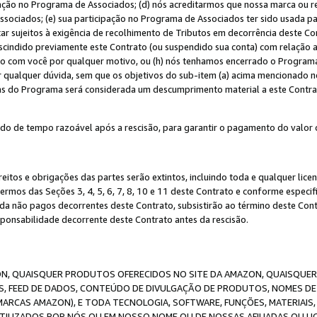
ação no Programa de Associados; (d) nós acreditarmos que nossa marca ou r
sociados; (e) sua participação no Programa de Associados ter sido usada par
r sujeitos à exigência de recolhimento de Tributos em decorrência deste Co
escindido previamente este Contrato (ou suspendido sua conta) com relação
to com você por qualquer motivo, ou (h) nós tenhamos encerrado o Progra
ar qualquer dúvida, sem que os objetivos do sub-item (a) acima mencionado n
cas do Programa será considerada um descumprimento material a este Contr
o de tempo razoável após a rescisão, para garantir o pagamento do valor 
reitos e obrigações das partes serão extintos, incluindo toda e qualquer li
termos das Seções 3, 4, 5, 6, 7, 8, 10 e 11 deste Contrato e conforme espec
da não pagos decorrentes deste Contrato, subsistirão ao término deste Contr
sponsabilidade decorrente deste Contrato antes da rescisão.
N, QUAISQUER PRODUTOS OFERECIDOS NO SITE DA AMAZON, QUAISQUER LI
, FEED DE DADOS, CONTEÚDO DE DIVULGAÇÃO DE PRODUTOS, NOMES DE 
MARCAS AMAZON), E TODA TECNOLOGIA, SOFTWARE, FUNÇÕES, MATERIAIS,
ILIZADOS POR NÓS OU EM NOSSO NOME OU DE NOSSAS AFILIADAS OU L