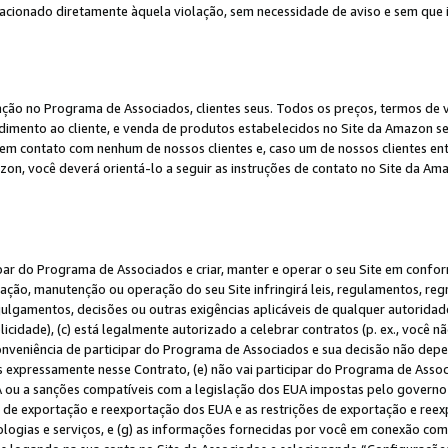
elacionado diretamente àquela violação, sem necessidade de aviso e sem que
ação no Programa de Associados, clientes seus. Todos os preços, termos de v
ndimento ao cliente, e venda de produtos estabelecidos no Site da Amazon s
em contato com nenhum de nossos clientes e, caso um de nossos clientes en
on, você deverá orientá-lo a seguir as instruções de contato no Site da Am
ipar do Programa de Associados e criar, manter e operar o seu Site em confo
ção, manutenção ou operação do seu Site infringirá leis, regulamentos, regr
, julgamentos, decisões ou outras exigências aplicáveis de qualquer autorida
idade), (c) está legalmente autorizado a celebrar contratos (p. ex., você n
 conveniência de participar do Programa de Associados e sua decisão não dep
 expressamente nesse Contrato, (e) não vai participar do Programa de Associ
A ou a sanções compatíveis com a legislação dos EUA impostas pelo governo 
es de exportação e reexportação dos EUA e as restrições de exportação e re
nologias e serviços, e (g) as informações fornecidas por você em conexão c