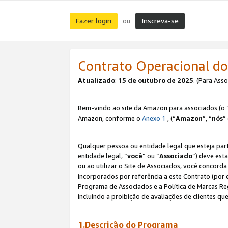
Fazer login
Inscreva-se
ou
Contrato Operacional do
Atualizado
:
15 de outubro de 2025
. (Para Ass
Bem-vindo ao site da Amazon para associados (o 
Amazon, conforme o
Anexo 1
, (“
Amazon
”, “
nós
”
Qualquer pessoa ou entidade legal que esteja par
entidade legal, “
você
” ou “
Associado
”) deve est
ou ao utilizar o Site de Associados, você concord
incorporados por referência a este Contrato (por
Programa de Associados e a Política de Marcas R
incluindo a proibição de avaliações de clientes qu
1.Descrição do Programa