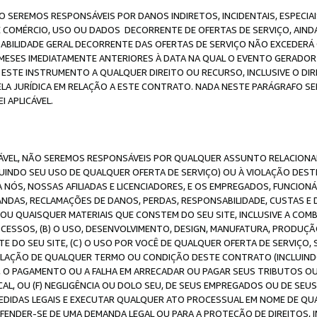
O SEREMOS RESPONSÁVEIS POR DANOS INDIRETOS, INCIDENTAIS, ESPECIA
E COMÉRCIO, USO OU DADOS DECORRENTE DE OFERTAS DE SERVIÇO, AIN
SABILIDADE GERAL DECORRENTE DAS OFERTAS DE SERVIÇO NÃO EXCEDERÁ 
ESES IMEDIATAMENTE ANTERIORES À DATA NA QUAL O EVENTO GERADOR 
 ESTE INSTRUMENTO A QUALQUER DIREITO OU RECURSO, INCLUSIVE O DIR
 JURÍDICA EM RELAÇÃO A ESTE CONTRATO. NADA NESTE PARÁGRAFO SER
 APLICÁVEL.
ICÁVEL, NÃO SEREMOS RESPONSÁVEIS POR QUALQUER ASSUNTO RELACIONA
INDO SEU USO DE QUALQUER OFERTA DE SERVIÇO) OU À VIOLAÇÃO DEST
 NÓS, NOSSAS AFILIADAS E LICENCIADORES, E OS EMPREGADOS, FUNCION
ANDAS, RECLAMAÇÕES DE DANOS, PERDAS, RESPONSABILIDADE, CUSTAS E 
E OU QUAISQUER MATERIAIS QUE CONSTEM DO SEU SITE, INCLUSIVE A COM
ESSOS, (B) O USO, DESENVOLVIMENTO, DESIGN, MANUFATURA, PRODUÇÃ
E DO SEU SITE, (C) O USO POR VOCÊ DE QUALQUER OFERTA DE SERVIÇO, 
 VIOLAÇÃO DE QUALQUER TERMO OU CONDIÇÃO DESTE CONTRATO (INCLUIND
 O PAGAMENTO OU A FALHA EM ARRECADAR OU PAGAR SEUS TRIBUTOS OU
AL, OU (F) NEGLIGÊNCIA OU DOLO SEU, DE SEUS EMPREGADOS OU DE SEU
IDAS LEGAIS E EXECUTAR QUALQUER ATO PROCESSUAL EM NOME DE QUA
DEFENDER-SE DE UMA DEMANDA LEGAL OU PARA A PROTEÇÃO DE DIREITOS,