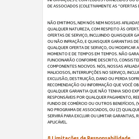
DE ASSOCIADOS (COLETIVAMENTE AS “OFERTAS 
NÃO EMITIMOS, NEM NÓS NEM NOSSAS AFILIADAS
QUALQUER NATUREZA, COM RESPEITO ÀS OFERTA
OFERTAS DE SERVIÇO, INCLUINDO QUAISQUER GAR
OU NÃO INFRAÇÃO, E QUAISQUER GARANTIAS D
QUALQUER OFERTA DE SERVIÇO, OU MODIFICAR 
MOMENTO E DE TEMPOS EM TEMPOS. NÃO GARANT
FUNCIONARÃO CONFORME DESCRITO, CONSISTENT
COMPONENTES NOCIVOS. NÓS, NOSSAS AFILIADA
MALICIOSOS, INTERRUPÇÕES NO SERVIÇO, INCL
EXCLUSÃO, DESTRUIÇÃO, DANO OU PERDA SOFR
RECOMENDAÇÃO OU INFORMAÇÃO QUE VOCÊ OBTI
QUALQUER GARANTIA QUE NÃO TENHA SIDO EXPR
RESPONSÁVEIS POR QUALQUER PAGAMENTO, REE
FUNDO DE COMÉRCIO OU OUTROS BENEFÍCIOS, 
NO PROGRAMA DE ASSOCIADOS, OU (Z) QUALQU
SERVIRÁ PARA EXCLUIR OU LIMITAR GARANTIAS
APLICÁVEL.
8.Limitações de Responsabilidade