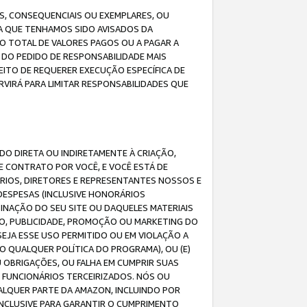
IS, CONSEQUENCIAIS OU EXEMPLARES, OU
DA QUE TENHAMOS SIDO AVISADOS DA
O TOTAL DE VALORES PAGOS OU A PAGAR A
DO PEDIDO DE RESPONSABILIDADE MAIS
EITO DE REQUERER EXECUÇÃO ESPECÍFICA DE
VIRÁ PARA LIMITAR RESPONSABILIDADES QUE
DO DIRETA OU INDIRETAMENTE À CRIAÇÃO,
E CONTRATO POR VOCÊ, E VOCÊ ESTÁ DE
ÁRIOS, DIRETORES E REPRESENTANTES NOSSOS E
DESPESAS (INCLUSIVE HONORÁRIOS
BINAÇÃO DO SEU SITE OU DAQUELES MATERIAIS
O, PUBLICIDADE, PROMOÇÃO OU MARKETING DO
SEJA ESSE USO PERMITIDO OU EM VIOLAÇÃO A
O QUALQUER POLÍTICA DO PROGRAMA), OU (E)
 OBRIGAÇÕES, OU FALHA EM CUMPRIR SUAS
S FUNCIONÁRIOS TERCEIRIZADOS. NÓS OU
LQUER PARTE DA AMAZON, INCLUINDO POR
 INCLUSIVE PARA GARANTIR O CUMPRIMENTO