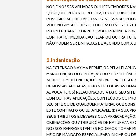
NÓS E NOSSAS AFILIADAS OU LICENCIADORES NÃ
QUALQUER PERDA DE RECEITA, LUCRO, FUNDO D
POSSIBILIDADE DE TAIS DANOS. NOSSA RESPON
VOCÊ NO ÂMBITO DESTE CONTRATO NOS DOZE M
RECENTE TIVER OCORRIDO. VOCÊ RENUNCIA POR
CONTRATO, MEDIDA CAUTELAR OU OUTRA TUTELA
NÃO PODEM SER LIMITADAS DE ACORDO COM A LEI
9.Indenização
NA EXTENSÃO MÁXIMA PERMITIDA PELA LEI APL
MANUTENÇÃO OU OPERAÇÃO DO SEU SITE (INCLU
ACORDO EM DEFENDER, INDENIZAR E PROTEGER A
DE NOSSAS AFILIADAS, PERANTE TODAS AS DEM
ADVOCATÍCIOS) RELACIONADOS A (A) O SEU SIT
COM OUTRAS APLICAÇÕES, CONTEÚDOS OU PROC
SEU SITE OU DE QUALQUER MATERIAL QUE CONST
ESTE CONTRATO OU LEI APLICÁVEL, (D) A SUA
SEUS TRIBUTOS E DEVERES OU A ARRECADAÇÃO,
OBRIGAÇÕES OU ATRIBUIÇÕES DE NATUREZA FISC
NOSSOS REPRESENTANTES PODEMOS TOMAR MED
MEIO DE MANDATO ESPECIAL, PARA INICIAR OU 