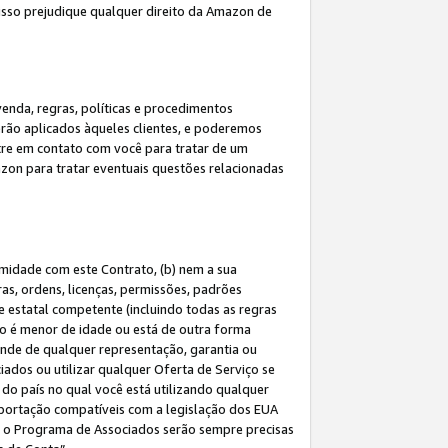
 isso prejudique qualquer direito da Amazon de
enda, regras, políticas e procedimentos
erão aplicados àqueles clientes, e poderemos
tre em contato com você para tratar de um
azon para tratar eventuais questões relacionadas
rmidade com este Contrato, (b) nem a sua
as, ordens, licenças, permissões, padrões
de estatal competente (incluindo todas as regras
ão é menor de idade ou está de outra forma
ende de qualquer representação, garantia ou
ados ou utilizar qualquer Oferta de Serviço se
do país no qual você está utilizando qualquer
exportação compatíveis com a legislação dos EUA
om o Programa de Associados serão sempre precisas