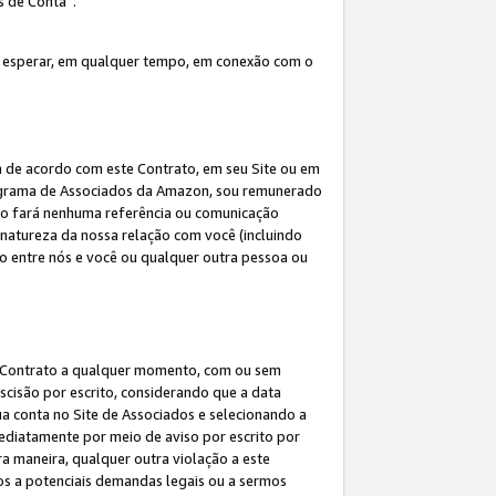
s de Conta”.
 esperar, em qualquer tempo, em conexão com o
a de acordo com este Contrato, em seu Site ou em
rograma de Associados da Amazon, sou remunerado
 não fará nenhuma referência ou comunicação
 natureza da nossa relação com você (incluindo
ão entre nós e você ou qualquer outra pessoa ou
ste Contrato a qualquer momento, com ou sem
escisão por escrito, considerando que a data
ua conta no Site de Associados e selecionando a
ediatamente por meio de aviso por escrito por
ra maneira, qualquer outra violação a este
tos a potenciais demandas legais ou a sermos