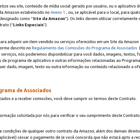
e seu site, conteúdo de mídia social gerado por usuário, ou o aplicativo d
e da Amazon estabelecido no
Anexo 1
, ou, se aplicável para o local, para qua
designado como “
Site da Amazon
”). Os links devem utilizar corretamente 
rato (“
Links Especiais
”).
para adquirir um item vendido ou serviços oferecidos em um Site da Amazon 
forme descrito no
Regulamento das Comissões do Programa de Associados
(
 serviços, nós poderemos disponibilizar para você dados, imagens, textos, fo
ces de programa de aplicativo e outras informações relacionadas ao Programa
uer dado, imagem, texto ou outra informação ou conteúdo relacionado a ofe
ograma de Associados
ciados e a receber comissões, você deve cumprir os termos deste Contrato.
rmação solicitada por nós para verificar o seu cumprimento deste Contrato
 e condições de qualquer outro contrato da Amazon, além dos demais direito
 aplicável) cessar o pagamento de (e você concorda que não estará apto a r