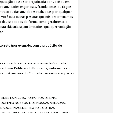
eputação possa ser prejudicada por você ou em
a atividades enganosas, fraudulentas ou ilegais;
ntrato ou das atividades realizadas por qualquer
 a você ou a outras pessoas que nós determinamos
ma de Associados da forma como geralmente o
esta cláusula sejam limitados, qualquer violação
ato.
correto (por exemplo, com o propósito de
cença concedida em conexão com este Contrato.
ificado nas Políticas do Programa, juntamente com
ato. A rescisão do Contrato não eximirá as partes
NKS ESPECIAIS, FORMATOS DE LINK,
DOMÍNIO NOSSOS E DE NOSSAS AFILIADAS,
 DADOS, IMAGENS, TEXTO E OUTRAS
ICENCIADORES EM CONEXÃO COM O PROGRAMA