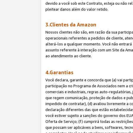
devido a você sob este Contrato, esteja ou não r
pleitear danos além do valor retido.
3.Clientes da Amazon
Nossos clientes não são, em razão da sua particip
operacionais referentes a pedidos de cliente, ate
alterá-los a qualquer momento. Você não entrará 
assunto referente à interação com um Site da Amaz
ao atendimento ao cliente.
4.Garantias
Você declara, garante e concorda que (a) vai part
participação no Programa de Associados nem a cria
comerciais e industriais, regras auto-regulatórias
que regem comunicação, proteção de dados e public
impedido de contratar), (d) avaliou livremente a
declaração diferentes das que estão estabelecidas
você estiver sujeito a sanções do governo dos EU
Oferta de Serviço; (f) cumprirá todas as restriçõ
que possam ser aplicáveis a bens, softwares, tec