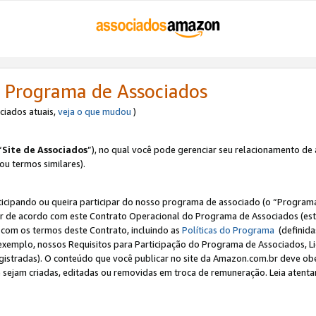
 Programa de Associados
ociados atuais,
veja o que mudou
)
“
Site de Associados
”), no qual você pode gerenciar seu relacionamento de 
 ou termos similares).
ticipando ou queira participar do nosso programa de associado (o “Programa
ar de acordo com este Contrato Operacional do Programa de Associados (est
a com os termos deste Contrato, incluindo as
Políticas do Programa
(definida
 exemplo, nossos Requisitos para Participação do Programa de Associados, 
egistradas). O conteúdo que você publicar no site da Amazon.com.br deve o
e sejam criadas, editadas ou removidas em troca de remuneração. Leia atentam