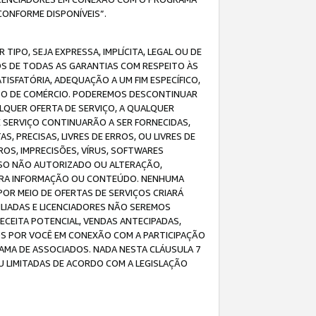
CONFORME DISPONÍVEIS”.
IPO, SEJA EXPRESSA, IMPLÍCITA, LEGAL OU DE
OS DE TODAS AS GARANTIAS COM RESPEITO ÀS
TISFATÓRIA, ADEQUAÇÃO A UM FIM ESPECÍFICO,
USO DE COMÉRCIO. PODEREMOS DESCONTINUAR
LQUER OFERTA DE SERVIÇO, A QUALQUER
E SERVIÇO CONTINUARÃO A SER FORNECIDAS,
PRECISAS, LIVRES DE ERROS, OU LIVRES DE
OS, IMPRECISÕES, VÍRUS, SOFTWARES
ESSO NÃO AUTORIZADO OU ALTERAÇÃO,
UTRA INFORMAÇÃO OU CONTEÚDO. NENHUMA
R MEIO DE OFERTAS DE SERVIÇOS CRIARÁ
LIADAS E LICENCIADORES NÃO SEREMOS
CEITA POTENCIAL, VENDAS ANTECIPADAS,
OS POR VOCÊ EM CONEXÃO COM A PARTICIPAÇÃO
AMA DE ASSOCIADOS. NADA NESTA CLÁUSULA 7
U LIMITADAS DE ACORDO COM A LEGISLAÇÃO