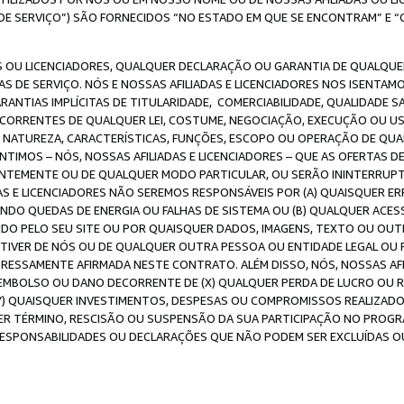
DE SERVIÇO”) SÃO FORNECIDOS “NO ESTADO EM QUE SE ENCONTRAM” E “
 OU LICENCIADORES, QUALQUER DECLARAÇÃO OU GARANTIA DE QUALQUER T
S DE SERVIÇO. NÓS E NOSSAS AFILIADAS E LICENCIADORES NOS ISENTAM
ANTIAS IMPLÍCITAS DE TITULARIDADE, COMERCIABILIDADE, QUALIDADE SA
ECORRENTES DE QUALQUER LEI, COSTUME, NEGOCIAÇÃO, EXECUÇÃO OU 
A NATUREZA, CARACTERÍSTICAS, FUNÇÕES, ESCOPO OU OPERAÇÃO DE QUA
IMOS – NÓS, NOSSAS AFILIADAS E LICENCIADORES – QUE AS OFERTAS D
EMENTE OU DE QUALQUER MODO PARTICULAR, OU SERÃO ININTERRUPTAS, 
S E LICENCIADORES NÃO SEREMOS RESPONSÁVEIS POR (A) QUAISQUER ERR
UINDO QUEDAS DE ENERGIA OU FALHAS DE SISTEMA OU (B) QUALQUER AC
IDO PELO SEU SITE OU POR QUAISQUER DADOS, IMAGENS, TEXTO OU O
VER DE NÓS OU DE QUALQUER OUTRA PESSOA OU ENTIDADE LEGAL OU PO
ESSAMENTE AFIRMADA NESTE CONTRATO. ALÉM DISSO, NÓS, NOSSAS AFI
MBOLSO OU DANO DECORRENTE DE (X) QUALQUER PERDA DE LUCRO OU RE
(Y) QUAISQUER INVESTIMENTOS, DESPESAS OU COMPROMISSOS REALIZAD
ER TÉRMINO, RESCISÃO OU SUSPENSÃO DA SUA PARTICIPAÇÃO NO PROGR
, RESPONSABILIDADES OU DECLARAÇÕES QUE NÃO PODEM SER EXCLUÍDAS O