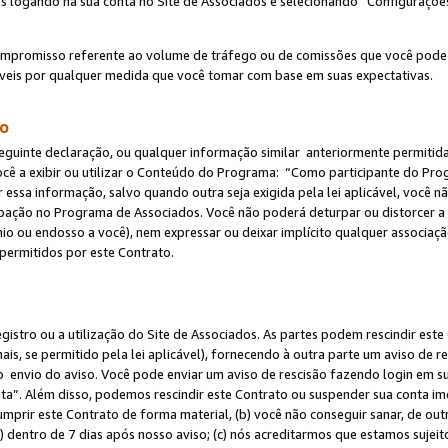
s logando na sua conta no Site de Associados e selecionando “Configuraçõe
ompromisso referente ao volume de tráfego ou de comissões que você pode
eis por qualquer medida que você tomar com base em suas expectativas.
do
eguinte declaração, ou qualquer informação similar anteriormente permitid
ocê a exibir ou utilizar o Conteúdo do Programa: “Como participante do P
 essa informação, salvo quando outra seja exigida pela lei aplicável, você
cipação no Programa de Associados. Você não poderá deturpar ou distorcer a
ínio ou endosso a você), nem expressar ou deixar implícito qualquer associaç
permitidos por este Contrato.
egistro ou a utilização do Site de Associados. As partes podem rescindir e
s, se permitido pela lei aplicável), fornecendo à outra parte um aviso de r
do envio do aviso. Você pode enviar um aviso de rescisão fazendo login em s
a”. Além disso, podemos rescindir este Contrato ou suspender sua conta im
mprir este Contrato de forma material, (b) você não conseguir sanar, de out
) dentro de 7 dias após nosso aviso; (c) nós acreditarmos que estamos sujei