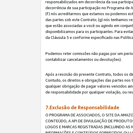
responsabilizados em decorrência da sua particip
decorrência de sua participação no Programa de As
(f) nós acreditarmos que estamos ou podemos esta
das partes sob este Contrato; (g) nós tenhamos r
que estão associadas a você ou agindo em conjun
disponibilizamos para os participantes. Para evit
da Cláusula 5 e conforme especificado nas Políti
Podemos reter comissões não pagas por um períod
contabilizar cancelamentos ou devoluções).
Após a rescisão do presente Contrato, todos os di
Contudo, os direitos e obrigações das partes nos 
qualquer obrigação de pagar valores vencidos ain
de responsabilidade por qualquer violação, ou re
7.Exclusão de Responsabilidade
O PROGRAMA DE ASSOCIADOS, O SITE DA AMAZO
CONTEÚDO, A API DE DIVULGAÇÃO DE PRODUTOS
LOGOS E MARCAS REGISTRADAS (INCLUINDO AS 
INFORMAÇÕES E CONTEÚDOS FORNECIDOS OU UT