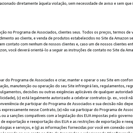
elacionado diretamente àquela violação, sem necessidade de aviso e sem que
ação no Programa de Associados, clientes seus. Todos os preços, termos de v
ndimento ao cliente, e venda de produtos estabelecidos no Site da Amazon s
em contato com nenhum de nossos clientes e, caso um de nossos clientes en
on, você deverá orientá-lo a seguir as instruções de contato no Site da Am
ipar do Programa de Associados e criar, manter e operar o seu Site em confo
ção, manutenção ou operação do seu Site infringirá leis, regulamentos, regr
, julgamentos, decisões ou outras exigências aplicáveis de qualquer autorida
idade), (c) está legalmente autorizado a celebrar contratos (p. ex., você n
 conveniência de participar do Programa de Associados e sua decisão não dep
 expressamente nesse Contrato, (e) não vai participar do Programa de Associ
A ou a sanções compatíveis com a legislação dos EUA impostas pelo governo 
es de exportação e reexportação dos EUA e as restrições de exportação e re
nologias e serviços, e (g) as informações fornecidas por você em conexão c