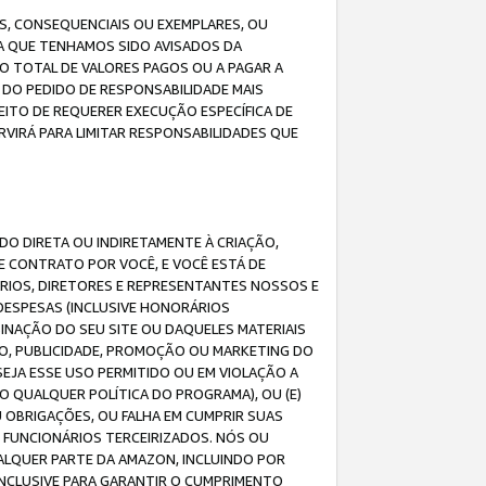
IS, CONSEQUENCIAIS OU EXEMPLARES, OU
DA QUE TENHAMOS SIDO AVISADOS DA
O TOTAL DE VALORES PAGOS OU A PAGAR A
DO PEDIDO DE RESPONSABILIDADE MAIS
EITO DE REQUERER EXECUÇÃO ESPECÍFICA DE
VIRÁ PARA LIMITAR RESPONSABILIDADES QUE
DO DIRETA OU INDIRETAMENTE À CRIAÇÃO,
E CONTRATO POR VOCÊ, E VOCÊ ESTÁ DE
ÁRIOS, DIRETORES E REPRESENTANTES NOSSOS E
DESPESAS (INCLUSIVE HONORÁRIOS
BINAÇÃO DO SEU SITE OU DAQUELES MATERIAIS
O, PUBLICIDADE, PROMOÇÃO OU MARKETING DO
SEJA ESSE USO PERMITIDO OU EM VIOLAÇÃO A
O QUALQUER POLÍTICA DO PROGRAMA), OU (E)
 OBRIGAÇÕES, OU FALHA EM CUMPRIR SUAS
S FUNCIONÁRIOS TERCEIRIZADOS. NÓS OU
LQUER PARTE DA AMAZON, INCLUINDO POR
 INCLUSIVE PARA GARANTIR O CUMPRIMENTO