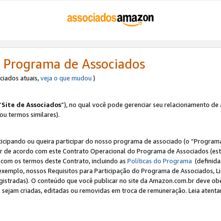
 Programa de Associados
ociados atuais,
veja o que mudou
)
“
Site de Associados
”), no qual você pode gerenciar seu relacionamento de 
 ou termos similares).
ticipando ou queira participar do nosso programa de associado (o “Programa
ar de acordo com este Contrato Operacional do Programa de Associados (est
a com os termos deste Contrato, incluindo as
Políticas do Programa
(definida
 exemplo, nossos Requisitos para Participação do Programa de Associados, 
egistradas). O conteúdo que você publicar no site da Amazon.com.br deve o
e sejam criadas, editadas ou removidas em troca de remuneração. Leia atentam