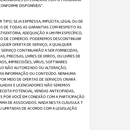
CONFORME DISPONÍVEIS”.
IPO, SEJA EXPRESSA, IMPLÍCITA, LEGAL OU DE
OS DE TODAS AS GARANTIAS COM RESPEITO ÀS
TISFATÓRIA, ADEQUAÇÃO A UM FIM ESPECÍFICO,
USO DE COMÉRCIO. PODEREMOS DESCONTINUAR
LQUER OFERTA DE SERVIÇO, A QUALQUER
E SERVIÇO CONTINUARÃO A SER FORNECIDAS,
PRECISAS, LIVRES DE ERROS, OU LIVRES DE
OS, IMPRECISÕES, VÍRUS, SOFTWARES
ESSO NÃO AUTORIZADO OU ALTERAÇÃO,
UTRA INFORMAÇÃO OU CONTEÚDO. NENHUMA
R MEIO DE OFERTAS DE SERVIÇOS CRIARÁ
LIADAS E LICENCIADORES NÃO SEREMOS
CEITA POTENCIAL, VENDAS ANTECIPADAS,
OS POR VOCÊ EM CONEXÃO COM A PARTICIPAÇÃO
AMA DE ASSOCIADOS. NADA NESTA CLÁUSULA 7
U LIMITADAS DE ACORDO COM A LEGISLAÇÃO