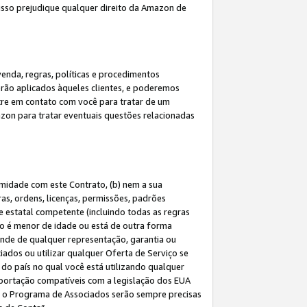
 isso prejudique qualquer direito da Amazon de
enda, regras, políticas e procedimentos
erão aplicados àqueles clientes, e poderemos
tre em contato com você para tratar de um
azon para tratar eventuais questões relacionadas
rmidade com este Contrato, (b) nem a sua
as, ordens, licenças, permissões, padrões
de estatal competente (incluindo todas as regras
ão é menor de idade ou está de outra forma
ende de qualquer representação, garantia ou
ados ou utilizar qualquer Oferta de Serviço se
do país no qual você está utilizando qualquer
exportação compatíveis com a legislação dos EUA
om o Programa de Associados serão sempre precisas