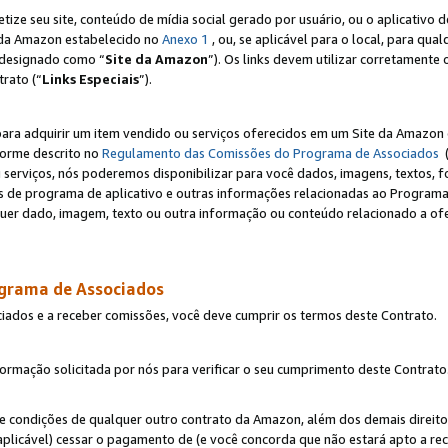
e seu site, conteúdo de mídia social gerado por usuário, ou o aplicativo d
e da Amazon estabelecido no
Anexo 1
, ou, se aplicável para o local, para qua
designado como “
Site da Amazon
”). Os links devem utilizar corretamente 
rato (“
Links Especiais
”).
para adquirir um item vendido ou serviços oferecidos em um Site da Amazon 
forme descrito no
Regulamento das Comissões do Programa de Associados
(
 serviços, nós poderemos disponibilizar para você dados, imagens, textos, fo
ces de programa de aplicativo e outras informações relacionadas ao Programa
uer dado, imagem, texto ou outra informação ou conteúdo relacionado a ofe
ograma de Associados
ciados e a receber comissões, você deve cumprir os termos deste Contrato.
rmação solicitada por nós para verificar o seu cumprimento deste Contrato
 e condições de qualquer outro contrato da Amazon, além dos demais direito
 aplicável) cessar o pagamento de (e você concorda que não estará apto a r