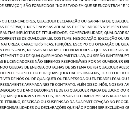
DE SERVIÇO”) SÃO FORNECIDOS “NO ESTADO EM QUE SE ENCONTRAM” E “
 OU LICENCIADORES, QUALQUER DECLARAÇÃO OU GARANTIA DE QUALQUER T
S DE SERVIÇO. NÓS E NOSSAS AFILIADAS E LICENCIADORES NOS ISENTAM
ANTIAS IMPLÍCITAS DE TITULARIDADE, COMERCIABILIDADE, QUALIDADE SA
ECORRENTES DE QUALQUER LEI, COSTUME, NEGOCIAÇÃO, EXECUÇÃO OU 
A NATUREZA, CARACTERÍSTICAS, FUNÇÕES, ESCOPO OU OPERAÇÃO DE QUA
IMOS – NÓS, NOSSAS AFILIADAS E LICENCIADORES – QUE AS OFERTAS D
EMENTE OU DE QUALQUER MODO PARTICULAR, OU SERÃO ININTERRUPTAS, 
S E LICENCIADORES NÃO SEREMOS RESPONSÁVEIS POR (A) QUAISQUER ERR
UINDO QUEDAS DE ENERGIA OU FALHAS DE SISTEMA OU (B) QUALQUER AC
IDO PELO SEU SITE OU POR QUAISQUER DADOS, IMAGENS, TEXTO OU O
VER DE NÓS OU DE QUALQUER OUTRA PESSOA OU ENTIDADE LEGAL OU PO
ESSAMENTE AFIRMADA NESTE CONTRATO. ALÉM DISSO, NÓS, NOSSAS AFI
MBOLSO OU DANO DECORRENTE DE (X) QUALQUER PERDA DE LUCRO OU RE
(Y) QUAISQUER INVESTIMENTOS, DESPESAS OU COMPROMISSOS REALIZAD
ER TÉRMINO, RESCISÃO OU SUSPENSÃO DA SUA PARTICIPAÇÃO NO PROGR
, RESPONSABILIDADES OU DECLARAÇÕES QUE NÃO PODEM SER EXCLUÍDAS O