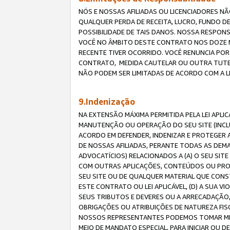
NÓS E NOSSAS AFILIADAS OU LICENCIADORES NÃ
QUALQUER PERDA DE RECEITA, LUCRO, FUNDO D
POSSIBILIDADE DE TAIS DANOS. NOSSA RESPON
VOCÊ NO ÂMBITO DESTE CONTRATO NOS DOZE M
RECENTE TIVER OCORRIDO. VOCÊ RENUNCIA POR
CONTRATO, MEDIDA CAUTELAR OU OUTRA TUTELA
NÃO PODEM SER LIMITADAS DE ACORDO COM A LEI
9.Indenização
NA EXTENSÃO MÁXIMA PERMITIDA PELA LEI APL
MANUTENÇÃO OU OPERAÇÃO DO SEU SITE (INCLU
ACORDO EM DEFENDER, INDENIZAR E PROTEGER A
DE NOSSAS AFILIADAS, PERANTE TODAS AS DEM
ADVOCATÍCIOS) RELACIONADOS A (A) O SEU SIT
COM OUTRAS APLICAÇÕES, CONTEÚDOS OU PROC
SEU SITE OU DE QUALQUER MATERIAL QUE CONST
ESTE CONTRATO OU LEI APLICÁVEL, (D) A SUA
SEUS TRIBUTOS E DEVERES OU A ARRECADAÇÃO,
OBRIGAÇÕES OU ATRIBUIÇÕES DE NATUREZA FISC
NOSSOS REPRESENTANTES PODEMOS TOMAR MED
MEIO DE MANDATO ESPECIAL, PARA INICIAR OU 