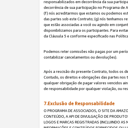
responsabilizados em decorrência da sua particip
decorrência de sua participação no Programa de As
(f) nós acreditarmos que estamos ou podemos esta
das partes sob este Contrato; (g) nós tenhamos r
que estão associadas a você ou agindo em conjun
disponibilizamos para os participantes. Para evit
da Cláusula 5 e conforme especificado nas Políti
Podemos reter comissões não pagas por um períod
contabilizar cancelamentos ou devoluções).
Após a rescisão do presente Contrato, todos os di
Contudo, os direitos e obrigações das partes nos 
qualquer obrigação de pagar valores vencidos ain
de responsabilidade por qualquer violação, ou re
7.Exclusão de Responsabilidade
O PROGRAMA DE ASSOCIADOS, O SITE DA AMAZO
CONTEÚDO, A API DE DIVULGAÇÃO DE PRODUTOS
LOGOS E MARCAS REGISTRADAS (INCLUINDO AS 
INFORMAÇÕES E CONTEÚDOS FORNECIDOS OU UT