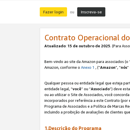
Fazer login
Inscreva-se
ou
Contrato Operacional do
Atualizado
:
15 de outubro de 2025
. (Para Ass
Bem-vindo ao site da Amazon para associados (o 
Amazon, conforme o
Anexo 1
, (“
Amazon
”, “
nós
”
Qualquer pessoa ou entidade legal que esteja par
entidade legal, “
você
” ou “
Associado
”) deve est
ou ao utilizar o Site de Associados, você concord
incorporados por referência a este Contrato (por
Programa de Associados e a Política de Marcas R
incluindo a proibição de avaliações de clientes qu
1.Descrição do Programa