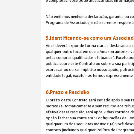
e completas. Você pode atualizar suas informaçõe
Não emitimos nenhuma declaração, garantia ou c
Programa de Associados, e não seremos responsáv
5.Identificando-se como um Associa
Você deverá expor de forma clara e destacada a s
qualquer outro local em que a Amazon autorize v
pelas compras qualificadas efetuadas”. Exceto por
pública sobre este Contrato ou sobre a sua parti
expressar ou deixar implícito nosso apoio, patroc
entidade legal, exceto nos termos expressamente 
6.Prazo e Rescisão
O prazo deste Contrato será iniciado após o seu r
motivo (automaticamente e sem recurso aos tribunai
efetiva dessa rescisão será após 7 dias corridos 
opção fechar sua conta em “Configurações de Cont
qualquer um dos seguintes motivos: (a) você descu
contrato (incluindo qualquer Política do Programa