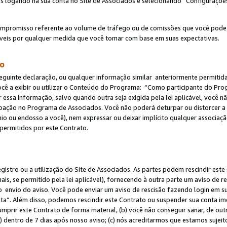
s logando na sua conta no Site de Associados e selecionando “Configuraçõe
ompromisso referente ao volume de tráfego ou de comissões que você pode
eis por qualquer medida que você tomar com base em suas expectativas.
do
eguinte declaração, ou qualquer informação similar anteriormente permitid
ocê a exibir ou utilizar o Conteúdo do Programa: “Como participante do P
 essa informação, salvo quando outra seja exigida pela lei aplicável, você
cipação no Programa de Associados. Você não poderá deturpar ou distorcer a
ínio ou endosso a você), nem expressar ou deixar implícito qualquer associaç
permitidos por este Contrato.
egistro ou a utilização do Site de Associados. As partes podem rescindir e
s, se permitido pela lei aplicável), fornecendo à outra parte um aviso de r
do envio do aviso. Você pode enviar um aviso de rescisão fazendo login em s
a”. Além disso, podemos rescindir este Contrato ou suspender sua conta im
mprir este Contrato de forma material, (b) você não conseguir sanar, de out
) dentro de 7 dias após nosso aviso; (c) nós acreditarmos que estamos sujei