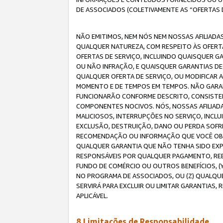
DE ASSOCIADOS (COLETIVAMENTE AS “OFERTAS 
NÃO EMITIMOS, NEM NÓS NEM NOSSAS AFILIADAS
QUALQUER NATUREZA, COM RESPEITO ÀS OFERTA
OFERTAS DE SERVIÇO, INCLUINDO QUAISQUER GAR
OU NÃO INFRAÇÃO, E QUAISQUER GARANTIAS D
QUALQUER OFERTA DE SERVIÇO, OU MODIFICAR 
MOMENTO E DE TEMPOS EM TEMPOS. NÃO GARANT
FUNCIONARÃO CONFORME DESCRITO, CONSISTENT
COMPONENTES NOCIVOS. NÓS, NOSSAS AFILIADA
MALICIOSOS, INTERRUPÇÕES NO SERVIÇO, INCL
EXCLUSÃO, DESTRUIÇÃO, DANO OU PERDA SOFR
RECOMENDAÇÃO OU INFORMAÇÃO QUE VOCÊ OBTI
QUALQUER GARANTIA QUE NÃO TENHA SIDO EXPR
RESPONSÁVEIS POR QUALQUER PAGAMENTO, REE
FUNDO DE COMÉRCIO OU OUTROS BENEFÍCIOS, 
NO PROGRAMA DE ASSOCIADOS, OU (Z) QUALQU
SERVIRÁ PARA EXCLUIR OU LIMITAR GARANTIAS
APLICÁVEL.
8.Limitações de Responsabilidade