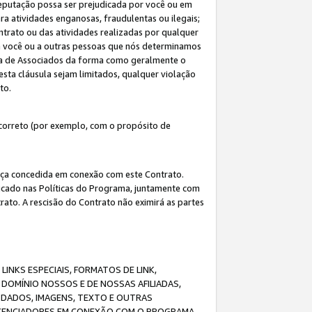
eputação possa ser prejudicada por você ou em
a atividades enganosas, fraudulentas ou ilegais;
ntrato ou das atividades realizadas por qualquer
 a você ou a outras pessoas que nós determinamos
ma de Associados da forma como geralmente o
esta cláusula sejam limitados, qualquer violação
ato.
correto (por exemplo, com o propósito de
cença concedida em conexão com este Contrato.
ificado nas Políticas do Programa, juntamente com
ato. A rescisão do Contrato não eximirá as partes
NKS ESPECIAIS, FORMATOS DE LINK,
DOMÍNIO NOSSOS E DE NOSSAS AFILIADAS,
 DADOS, IMAGENS, TEXTO E OUTRAS
ICENCIADORES EM CONEXÃO COM O PROGRAMA