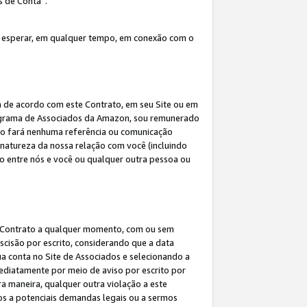
s de Conta”.
 esperar, em qualquer tempo, em conexão com o
a de acordo com este Contrato, em seu Site ou em
rograma de Associados da Amazon, sou remunerado
 não fará nenhuma referência ou comunicação
 natureza da nossa relação com você (incluindo
ão entre nós e você ou qualquer outra pessoa ou
ste Contrato a qualquer momento, com ou sem
escisão por escrito, considerando que a data
ua conta no Site de Associados e selecionando a
ediatamente por meio de aviso por escrito por
ra maneira, qualquer outra violação a este
tos a potenciais demandas legais ou a sermos