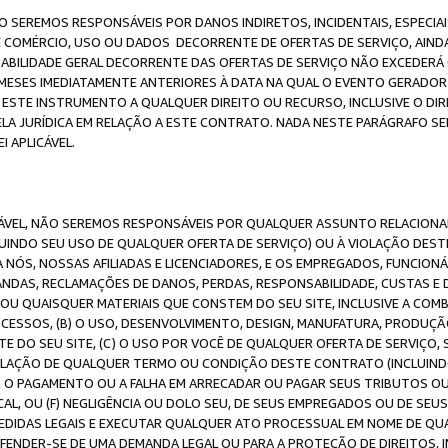
O SEREMOS RESPONSÁVEIS POR DANOS INDIRETOS, INCIDENTAIS, ESPECIA
E COMÉRCIO, USO OU DADOS DECORRENTE DE OFERTAS DE SERVIÇO, AIN
SABILIDADE GERAL DECORRENTE DAS OFERTAS DE SERVIÇO NÃO EXCEDERÁ 
ESES IMEDIATAMENTE ANTERIORES À DATA NA QUAL O EVENTO GERADOR 
 ESTE INSTRUMENTO A QUALQUER DIREITO OU RECURSO, INCLUSIVE O DIR
 JURÍDICA EM RELAÇÃO A ESTE CONTRATO. NADA NESTE PARÁGRAFO SER
 APLICÁVEL.
ICÁVEL, NÃO SEREMOS RESPONSÁVEIS POR QUALQUER ASSUNTO RELACIONA
INDO SEU USO DE QUALQUER OFERTA DE SERVIÇO) OU À VIOLAÇÃO DEST
 NÓS, NOSSAS AFILIADAS E LICENCIADORES, E OS EMPREGADOS, FUNCION
ANDAS, RECLAMAÇÕES DE DANOS, PERDAS, RESPONSABILIDADE, CUSTAS E 
E OU QUAISQUER MATERIAIS QUE CONSTEM DO SEU SITE, INCLUSIVE A COM
ESSOS, (B) O USO, DESENVOLVIMENTO, DESIGN, MANUFATURA, PRODUÇÃ
E DO SEU SITE, (C) O USO POR VOCÊ DE QUALQUER OFERTA DE SERVIÇO, 
 VIOLAÇÃO DE QUALQUER TERMO OU CONDIÇÃO DESTE CONTRATO (INCLUIND
 O PAGAMENTO OU A FALHA EM ARRECADAR OU PAGAR SEUS TRIBUTOS OU
AL, OU (F) NEGLIGÊNCIA OU DOLO SEU, DE SEUS EMPREGADOS OU DE SEU
IDAS LEGAIS E EXECUTAR QUALQUER ATO PROCESSUAL EM NOME DE QUA
DEFENDER-SE DE UMA DEMANDA LEGAL OU PARA A PROTEÇÃO DE DIREITOS,