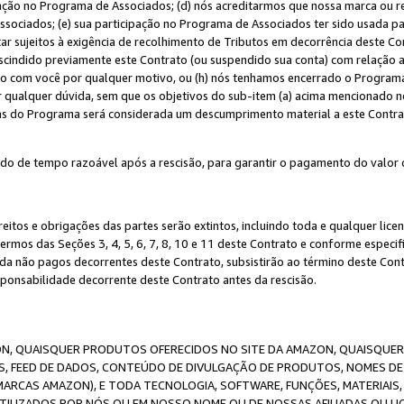
ação no Programa de Associados; (d) nós acreditarmos que nossa marca ou r
sociados; (e) sua participação no Programa de Associados ter sido usada par
r sujeitos à exigência de recolhimento de Tributos em decorrência deste Co
escindido previamente este Contrato (ou suspendido sua conta) com relação
to com você por qualquer motivo, ou (h) nós tenhamos encerrado o Progra
ar qualquer dúvida, sem que os objetivos do sub-item (a) acima mencionado n
cas do Programa será considerada um descumprimento material a este Contr
o de tempo razoável após a rescisão, para garantir o pagamento do valor 
reitos e obrigações das partes serão extintos, incluindo toda e qualquer li
termos das Seções 3, 4, 5, 6, 7, 8, 10 e 11 deste Contrato e conforme espec
da não pagos decorrentes deste Contrato, subsistirão ao término deste Contr
sponsabilidade decorrente deste Contrato antes da rescisão.
N, QUAISQUER PRODUTOS OFERECIDOS NO SITE DA AMAZON, QUAISQUER LI
, FEED DE DADOS, CONTEÚDO DE DIVULGAÇÃO DE PRODUTOS, NOMES DE 
MARCAS AMAZON), E TODA TECNOLOGIA, SOFTWARE, FUNÇÕES, MATERIAIS,
ILIZADOS POR NÓS OU EM NOSSO NOME OU DE NOSSAS AFILIADAS OU L