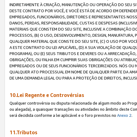
INDIRETAMENTE À CRIAÇÃO, MANUTENÇÃO OU OPERAÇÃO DO SEU SIT
DESTE CONTRATO POR VOCÊ, E VOCÊ ESTÁ DE ACORDO EM DEFENDER, 
EMPREGADOS, FUNCIONÁRIOS, DIRETORES E REPRESENTANTES NOSS
DANOS, PERDAS, RESPONSABILIDADE, CUSTAS E DESPESAS (INCLUSI
MATERIAIS QUE CONSTEM DO SEU SITE, INCLUSIVE A COMBINAÇÃO 
PROCESSOS, (B) O USO, DESENVOLVIMENTO, DESIGN, MANUFATURA,
QUALQUER MATERIAL QUE CONSTE DO SEU SITE, (C) O USO POR VOC
A ESTE CONTRATO OU LEI APLICÁVEL, (D) A SUA VIOLAÇÃO DE QU
PROGRAMA), OU (E) SEUS TRIBUTOS E DEVERES OU A ARRECADAÇÃO
OBRIGAÇÕES, OU FALHA EM CUMPRIR SUAS OBRIGAÇÕES OU ATRIBUIÇÕ
EMPREGADOS OU DE SEUS FUNCIONÁRIOS TERCEIRIZADOS. NÓS OU
QUALQUER ATO PROCESSUAL EM NOME DE QUALQUER PARTE DA AMAZO
DE UMA DEMANDA LEGAL OU PARA A PROTEÇÃO DE DIREITOS, INCLU
10.Lei Regente e Controvérsias
Qualquer controvérsia ou disputa relacionada de algum modo ao Progra
ou alegada), a quaisquer transações ou atividades no âmbito deste Con
será decidida conforme a lei aplicável e o foro previstos no
Anexo 2
.
11.Tributos