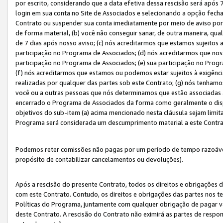
por escrito, considerando que a data efetiva dessa rescisão será após 
login em sua conta no Site de Associados e selecionando a opção fech
Contrato ou suspender sua conta imediatamente por meio de aviso por 
de forma material, (b) você não conseguir sanar, de outra maneira, qua
de 7 dias após nosso aviso; (c) nós acreditarmos que estamos sujeitos
participação no Programa de Associados; (d) nós acreditarmos que nos
participação no Programa de Associados; (e) sua participação no Progr
(f) nós acreditarmos que estamos ou podemos estar sujeitos à exigênc
realizadas por qualquer das partes sob este Contrato; (g) nós tenhamo
você ou a outras pessoas que nós determinamos que estão associadas 
encerrado o Programa de Associados da forma como geralmente o dispo
objetivos do sub-item (a) acima mencionado nesta cláusula sejam limit
Programa será considerada um descumprimento material a este Contr
Podemos reter comissões não pagas por um período de tempo razoável 
propósito de contabilizar cancelamentos ou devoluções).
Após a rescisão do presente Contrato, todos os direitos e obrigações d
com este Contrato. Contudo, os direitos e obrigações das partes nos te
Políticas do Programa, juntamente com qualquer obrigação de pagar va
deste Contrato. A rescisão do Contrato não eximirá as partes de respo