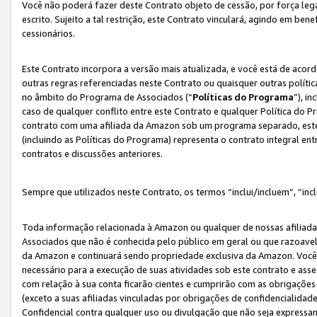
Você não poderá fazer deste Contrato objeto de cessão, por força le
escrito. Sujeito a tal restrição, este Contrato vinculará, agindo em be
cessionários.
Este Contrato incorpora a versão mais atualizada, e você está de acordo
outras regras referenciadas neste Contrato ou quaisquer outras políti
no âmbito do Programa de Associados (“
Políticas do Programa
”), i
caso de qualquer conflito entre este Contrato e qualquer Política do P
contrato com uma afiliada da Amazon sob um programa separado, este 
(incluindo as Políticas do Programa) representa o contrato integral en
contratos e discussões anteriores.
Sempre que utilizados neste Contrato, os termos “inclui/incluem”, “incl
Toda informação relacionada à Amazon ou qualquer de nossas afiliad
Associados que não é conhecida pelo público em geral ou que razoave
da Amazon e continuará sendo propriedade exclusiva da Amazon. Você
necessário para a execução de suas atividades sob este contrato e as
com relação à sua conta ficarão cientes e cumprirão com as obrigações
(exceto a suas afiliadas vinculadas por obrigações de confidencialida
Confidencial contra qualquer uso ou divulgação que não seja expressa