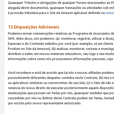
Quaisquer Tributos e obrigações de qualquer forma relacionados ao Pr
alegada deste documento), quaisquer transações ou atividades sob este
à provisão tributária para o Site da Amazon aplicável definido no
Anex
12.Disposições Adicionais
Podemos enviar comunicações relativas ao Programa de Associados de t
SMS. Além disso, nós podemos: (a) monitorar, registrar, utilizar e divu
Especiais e do Conteúdo exibidos por você (por exemplo, se um cliente
Produto no Site da Amazon), (b) analisar, monitorar, rastrear e investiga
distribuir e exibir, em nossos materiais educativos, seu logo e seu m
informações sobre como nós processamos informações pessoais, veja 
Você reconhece e está de acordo que (a) nós e nossas afiliadas podem
possivelmente diferentes daqueles contidos neste Contrato, (b) nós e 
ou aplicativos similares ou concorrentes do seu Site, (c) o fato de não
renúncia do nosso direito de executar posteriormente aquele dispositi
atualizações que possam ser feitas por nós, quaisquer medidas que p
concedidas por nós no âmbito deste Contrato podem ser feitas, tomada
por escrito pelo nosso representante autorizado.