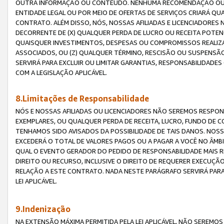
OUTRA INFORMAÇÃO OU CONTEÚDO. NENHUMA RECOMENDAÇÃO OU 
ENTIDADE LEGAL OU POR MEIO DE OFERTAS DE SERVIÇOS CRIARÁ Q
CONTRATO. ALÉM DISSO, NÓS, NOSSAS AFILIADAS E LICENCIADOR
DECORRENTE DE (X) QUALQUER PERDA DE LUCRO OU RECEITA POTENC
QUAISQUER INVESTIMENTOS, DESPESAS OU COMPROMISSOS REALIZ
ASSOCIADOS, OU (Z) QUALQUER TÉRMINO, RESCISÃO OU SUSPENSÃ
SERVIRÁ PARA EXCLUIR OU LIMITAR GARANTIAS, RESPONSABILIDADE
COM A LEGISLAÇÃO APLICÁVEL.
8.Limitações de Responsabilidade
NÓS E NOSSAS AFILIADAS OU LICENCIADORES NÃO SEREMOS RESPONS
EXEMPLARES, OU QUALQUER PERDA DE RECEITA, LUCRO, FUNDO DE 
TENHAMOS SIDO AVISADOS DA POSSIBILIDADE DE TAIS DANOS. NOS
EXCEDERÁ O TOTAL DE VALORES PAGOS OU A PAGAR A VOCÊ NO ÂM
QUAL O EVENTO GERADOR DO PEDIDO DE RESPONSABILIDADE MAIS 
DIREITO OU RECURSO, INCLUSIVE O DIREITO DE REQUERER EXECUÇÃ
RELAÇÃO A ESTE CONTRATO. NADA NESTE PARÁGRAFO SERVIRÁ PARA
LEI APLICÁVEL.
9.Indenização
NA EXTENSÃO MÁXIMA PERMITIDA PELA LEI APLICÁVEL, NÃO SEREM