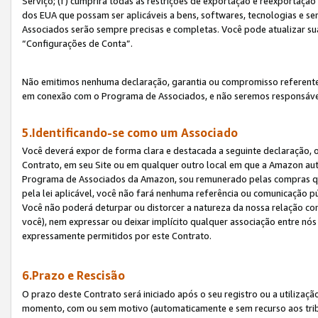
Serviço; (f) cumprirá todas as restrições de exportação e reexportaçã
dos EUA que possam ser aplicáveis a bens, softwares, tecnologias e s
Associados serão sempre precisas e completas. Você pode atualizar su
“Configurações de Conta”.
Não emitimos nenhuma declaração, garantia ou compromisso referente
em conexão com o Programa de Associados, e não seremos responsávei
5.Identificando-se como um Associado
Você deverá expor de forma clara e destacada a seguinte declaração, 
Contrato, em seu Site ou em qualquer outro local em que a Amazon aut
Programa de Associados da Amazon, sou remunerado pelas compras qual
pela lei aplicável, você não fará nenhuma referência ou comunicação p
Você não poderá deturpar ou distorcer a natureza da nossa relação com
você), nem expressar ou deixar implícito qualquer associação entre nó
expressamente permitidos por este Contrato.
6.Prazo e Rescisão
O prazo deste Contrato será iniciado após o seu registro ou a utilizaç
momento, com ou sem motivo (automaticamente e sem recurso aos tribuna