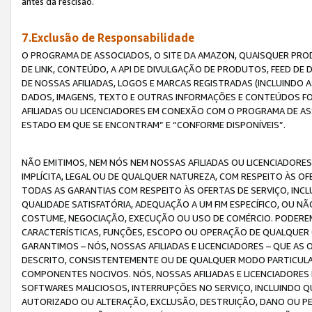
antes da rescisão.
7.Exclusão de Responsabilidade
O PROGRAMA DE ASSOCIADOS, O SITE DA AMAZON, QUAISQUER PROD
DE LINK, CONTEÚDO, A API DE DIVULGAÇÃO DE PRODUTOS, FEED D
DE NOSSAS AFILIADAS, LOGOS E MARCAS REGISTRADAS (INCLUINDO 
DADOS, IMAGENS, TEXTO E OUTRAS INFORMAÇÕES E CONTEÚDOS F
AFILIADAS OU LICENCIADORES EM CONEXÃO COM O PROGRAMA DE AS
ESTADO EM QUE SE ENCONTRAM” E “CONFORME DISPONÍVEIS”.
NÃO EMITIMOS, NEM NÓS NEM NOSSAS AFILIADAS OU LICENCIADORE
IMPLÍCITA, LEGAL OU DE QUALQUER NATUREZA, COM RESPEITO ÀS OF
TODAS AS GARANTIAS COM RESPEITO ÀS OFERTAS DE SERVIÇO, INCL
QUALIDADE SATISFATÓRIA, ADEQUAÇÃO A UM FIM ESPECÍFICO, OU N
COSTUME, NEGOCIAÇÃO, EXECUÇÃO OU USO DE COMÉRCIO. PODEREM
CARACTERÍSTICAS, FUNÇÕES, ESCOPO OU OPERAÇÃO DE QUALQUER 
GARANTIMOS – NÓS, NOSSAS AFILIADAS E LICENCIADORES – QUE A
DESCRITO, CONSISTENTEMENTE OU DE QUALQUER MODO PARTICULAR, 
COMPONENTES NOCIVOS. NÓS, NOSSAS AFILIADAS E LICENCIADORES 
SOFTWARES MALICIOSOS, INTERRUPÇÕES NO SERVIÇO, INCLUINDO Q
AUTORIZADO OU ALTERAÇÃO, EXCLUSÃO, DESTRUIÇÃO, DANO OU PE