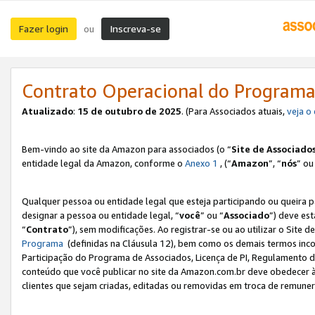
Fazer login
Inscreva-se
ou
Contrato Operacional do Programa
Atualizado
:
15 de outubro de 2025
. (Para Associados atuais,
veja o
Bem-vindo ao site da Amazon para associados (o “
Site de Associado
entidade legal da Amazon, conforme o
Anexo 1
, (“
Amazon
”, “
nós
” ou
Qualquer pessoa ou entidade legal que esteja participando ou queira 
designar a pessoa ou entidade legal, “
você
” ou “
Associado
”) deve es
“
Contrato
”), sem modificações. Ao registrar-se ou ao utilizar o Site
Programa
(definidas na Cláusula 12), bem como os demais termos inco
Participação do Programa de Associados, Licença de PI, Regulamento d
conteúdo que você publicar no site da Amazon.com.br deve obedecer à
clientes que sejam criadas, editadas ou removidas em troca de remuneraç