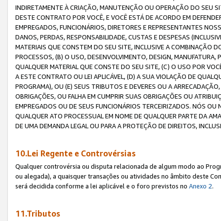
INDIRETAMENTE À CRIAÇÃO, MANUTENÇÃO OU OPERAÇÃO DO SEU SIT
DESTE CONTRATO POR VOCÊ, E VOCÊ ESTÁ DE ACORDO EM DEFENDER, 
EMPREGADOS, FUNCIONÁRIOS, DIRETORES E REPRESENTANTES NOSS
DANOS, PERDAS, RESPONSABILIDADE, CUSTAS E DESPESAS (INCLUSI
MATERIAIS QUE CONSTEM DO SEU SITE, INCLUSIVE A COMBINAÇÃO 
PROCESSOS, (B) O USO, DESENVOLVIMENTO, DESIGN, MANUFATURA,
QUALQUER MATERIAL QUE CONSTE DO SEU SITE, (C) O USO POR VOC
A ESTE CONTRATO OU LEI APLICÁVEL, (D) A SUA VIOLAÇÃO DE QU
PROGRAMA), OU (E) SEUS TRIBUTOS E DEVERES OU A ARRECADAÇÃO
OBRIGAÇÕES, OU FALHA EM CUMPRIR SUAS OBRIGAÇÕES OU ATRIBUIÇÕ
EMPREGADOS OU DE SEUS FUNCIONÁRIOS TERCEIRIZADOS. NÓS OU
QUALQUER ATO PROCESSUAL EM NOME DE QUALQUER PARTE DA AMAZO
DE UMA DEMANDA LEGAL OU PARA A PROTEÇÃO DE DIREITOS, INCLU
10.Lei Regente e Controvérsias
Qualquer controvérsia ou disputa relacionada de algum modo ao Progra
ou alegada), a quaisquer transações ou atividades no âmbito deste Con
será decidida conforme a lei aplicável e o foro previstos no
Anexo 2
.
11.Tributos