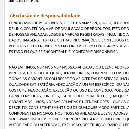
antes da rescisão.
7.Exclusão de Responsabilidade
O PROGRAMA DE ASSOCIADOS, O SITE DA AMAZON, QUAISQUER PROD
DE LINK, CONTEÚDO, A API DE DIVULGAÇÃO DE PRODUTOS, FEED D
DE NOSSAS AFILIADAS, LOGOS E MARCAS REGISTRADAS (INCLUINDO 
DADOS, IMAGENS, TEXTO E OUTRAS INFORMAÇÕES E CONTEÚDOS F
AFILIADAS OU LICENCIADORES EM CONEXÃO COM O PROGRAMA DE AS
ESTADO EM QUE SE ENCONTRAM” E “CONFORME DISPONÍVEIS”.
NÃO EMITIMOS, NEM NÓS NEM NOSSAS AFILIADAS OU LICENCIADORE
IMPLÍCITA, LEGAL OU DE QUALQUER NATUREZA, COM RESPEITO ÀS OF
TODAS AS GARANTIAS COM RESPEITO ÀS OFERTAS DE SERVIÇO, INCL
QUALIDADE SATISFATÓRIA, ADEQUAÇÃO A UM FIM ESPECÍFICO, OU N
COSTUME, NEGOCIAÇÃO, EXECUÇÃO OU USO DE COMÉRCIO. PODEREM
CARACTERÍSTICAS, FUNÇÕES, ESCOPO OU OPERAÇÃO DE QUALQUER 
GARANTIMOS – NÓS, NOSSAS AFILIADAS E LICENCIADORES – QUE A
DESCRITO, CONSISTENTEMENTE OU DE QUALQUER MODO PARTICULAR, 
COMPONENTES NOCIVOS. NÓS, NOSSAS AFILIADAS E LICENCIADORES 
SOFTWARES MALICIOSOS, INTERRUPÇÕES NO SERVIÇO, INCLUINDO Q
AUTORIZADO OU ALTERAÇÃO, EXCLUSÃO, DESTRUIÇÃO, DANO OU PE