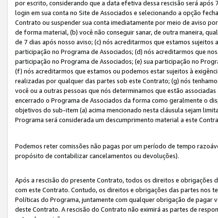
por escrito, considerando que a data efetiva dessa rescisão será após 
login em sua conta no Site de Associados e selecionando a opção fech
Contrato ou suspender sua conta imediatamente por meio de aviso por 
de forma material, (b) você não conseguir sanar, de outra maneira, qua
de 7 dias após nosso aviso; (c) nós acreditarmos que estamos sujeitos
participação no Programa de Associados; (d) nós acreditarmos que nos
participação no Programa de Associados; (e) sua participação no Progr
(f) nós acreditarmos que estamos ou podemos estar sujeitos à exigênc
realizadas por qualquer das partes sob este Contrato; (g) nós tenhamo
você ou a outras pessoas que nós determinamos que estão associadas 
encerrado o Programa de Associados da forma como geralmente o dispo
objetivos do sub-item (a) acima mencionado nesta cláusula sejam limit
Programa será considerada um descumprimento material a este Contr
Podemos reter comissões não pagas por um período de tempo razoável 
propósito de contabilizar cancelamentos ou devoluções).
Após a rescisão do presente Contrato, todos os direitos e obrigações d
com este Contrato. Contudo, os direitos e obrigações das partes nos te
Políticas do Programa, juntamente com qualquer obrigação de pagar va
deste Contrato. A rescisão do Contrato não eximirá as partes de respo