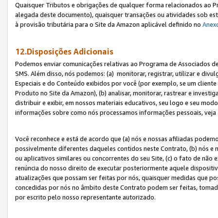
Quaisquer Tributos e obrigações de qualquer forma relacionados ao Pr
alegada deste documento), quaisquer transações ou atividades sob este
à provisão tributária para o Site da Amazon aplicável definido no
Anex
12.Disposições Adicionais
Podemos enviar comunicações relativas ao Programa de Associados de t
SMS. Além disso, nós podemos: (a) monitorar, registrar, utilizar e divu
Especiais e do Conteúdo exibidos por você (por exemplo, se um cliente
Produto no Site da Amazon), (b) analisar, monitorar, rastrear e investiga
distribuir e exibir, em nossos materiais educativos, seu logo e seu m
informações sobre como nós processamos informações pessoais, veja 
Você reconhece e está de acordo que (a) nós e nossas afiliadas podem
possivelmente diferentes daqueles contidos neste Contrato, (b) nós e 
ou aplicativos similares ou concorrentes do seu Site, (c) o fato de não
renúncia do nosso direito de executar posteriormente aquele dispositi
atualizações que possam ser feitas por nós, quaisquer medidas que p
concedidas por nós no âmbito deste Contrato podem ser feitas, tomada
por escrito pelo nosso representante autorizado.