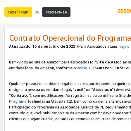
Fazer login
Inscreva-se
ou
Contrato Operacional do Programa
Atualizado
:
15 de outubro de 2025
. (Para Associados atuais,
veja o
Bem-vindo ao site da Amazon para associados (o “
Site de Associado
entidade legal da Amazon, conforme o
Anexo 1
, (“
Amazon
”, “
nós
” ou
Qualquer pessoa ou entidade legal que esteja participando ou queira 
designar a pessoa ou entidade legal, “
você
” ou “
Associado
”) deve es
“
Contrato
”), sem modificações. Ao registrar-se ou ao utilizar o Site
Programa
(definidas na Cláusula 12), bem como os demais termos inco
Participação do Programa de Associados, Licença de PI, Regulamento d
conteúdo que você publicar no site da Amazon.com.br deve obedecer à
clientes que sejam criadas, editadas ou removidas em troca de remuneraç