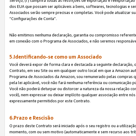
Serviço; (f) cumprirá todas as restrições de exportação e reexportaçã
dos EUA que possam ser aplicáveis a bens, softwares, tecnologias e s
Associados serão sempre precisas e completas. Você pode atualizar su
“Configurações de Conta”.
Não emitimos nenhuma declaração, garantia ou compromisso referente
em conexão com o Programa de Associados, e não seremos responsávei
5.Identificando-se como um Associado
Você deverá expor de forma clara e destacada a seguinte declaração, 
Contrato, em seu Site ou em qualquer outro local em que a Amazon aut
Programa de Associados da Amazon, sou remunerado pelas compras qual
pela lei aplicável, você não fará nenhuma referência ou comunicação p
Você não poderá deturpar ou distorcer a natureza da nossa relação com
você), nem expressar ou deixar implícito qualquer associação entre nó
expressamente permitidos por este Contrato.
6.Prazo e Rescisão
O prazo deste Contrato será iniciado após o seu registro ou a utilizaç
momento, com ou sem motivo (automaticamente e sem recurso aos tribuna