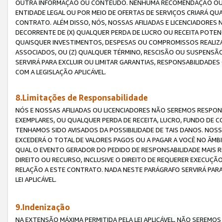
OUTRA INFORMAÇÃO OU CONTEÚDO. NENHUMA RECOMENDAÇÃO OU 
ENTIDADE LEGAL OU POR MEIO DE OFERTAS DE SERVIÇOS CRIARÁ Q
CONTRATO. ALÉM DISSO, NÓS, NOSSAS AFILIADAS E LICENCIADOR
DECORRENTE DE (X) QUALQUER PERDA DE LUCRO OU RECEITA POTENC
QUAISQUER INVESTIMENTOS, DESPESAS OU COMPROMISSOS REALIZ
ASSOCIADOS, OU (Z) QUALQUER TÉRMINO, RESCISÃO OU SUSPENSÃ
SERVIRÁ PARA EXCLUIR OU LIMITAR GARANTIAS, RESPONSABILIDADE
COM A LEGISLAÇÃO APLICÁVEL.
8.Limitações de Responsabilidade
NÓS E NOSSAS AFILIADAS OU LICENCIADORES NÃO SEREMOS RESPONS
EXEMPLARES, OU QUALQUER PERDA DE RECEITA, LUCRO, FUNDO DE 
TENHAMOS SIDO AVISADOS DA POSSIBILIDADE DE TAIS DANOS. NOS
EXCEDERÁ O TOTAL DE VALORES PAGOS OU A PAGAR A VOCÊ NO ÂM
QUAL O EVENTO GERADOR DO PEDIDO DE RESPONSABILIDADE MAIS 
DIREITO OU RECURSO, INCLUSIVE O DIREITO DE REQUERER EXECUÇÃ
RELAÇÃO A ESTE CONTRATO. NADA NESTE PARÁGRAFO SERVIRÁ PARA
LEI APLICÁVEL.
9.Indenização
NA EXTENSÃO MÁXIMA PERMITIDA PELA LEI APLICÁVEL, NÃO SEREM