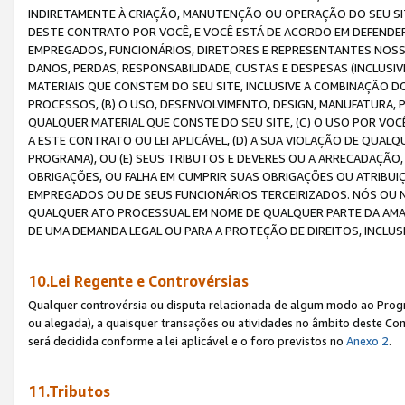
INDIRETAMENTE À CRIAÇÃO, MANUTENÇÃO OU OPERAÇÃO DO SEU SIT
DESTE CONTRATO POR VOCÊ, E VOCÊ ESTÁ DE ACORDO EM DEFENDER, 
EMPREGADOS, FUNCIONÁRIOS, DIRETORES E REPRESENTANTES NOSS
DANOS, PERDAS, RESPONSABILIDADE, CUSTAS E DESPESAS (INCLUSI
MATERIAIS QUE CONSTEM DO SEU SITE, INCLUSIVE A COMBINAÇÃO 
PROCESSOS, (B) O USO, DESENVOLVIMENTO, DESIGN, MANUFATURA,
QUALQUER MATERIAL QUE CONSTE DO SEU SITE, (C) O USO POR VOC
A ESTE CONTRATO OU LEI APLICÁVEL, (D) A SUA VIOLAÇÃO DE QU
PROGRAMA), OU (E) SEUS TRIBUTOS E DEVERES OU A ARRECADAÇÃO
OBRIGAÇÕES, OU FALHA EM CUMPRIR SUAS OBRIGAÇÕES OU ATRIBUIÇÕ
EMPREGADOS OU DE SEUS FUNCIONÁRIOS TERCEIRIZADOS. NÓS OU
QUALQUER ATO PROCESSUAL EM NOME DE QUALQUER PARTE DA AMAZO
DE UMA DEMANDA LEGAL OU PARA A PROTEÇÃO DE DIREITOS, INCLU
10.Lei Regente e Controvérsias
Qualquer controvérsia ou disputa relacionada de algum modo ao Progra
ou alegada), a quaisquer transações ou atividades no âmbito deste Con
será decidida conforme a lei aplicável e o foro previstos no
Anexo 2
.
11.Tributos