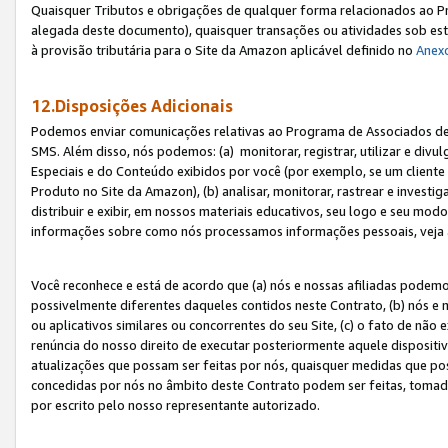
Quaisquer Tributos e obrigações de qualquer forma relacionados ao Pr
alegada deste documento), quaisquer transações ou atividades sob este
à provisão tributária para o Site da Amazon aplicável definido no
Anex
12.Disposições Adicionais
Podemos enviar comunicações relativas ao Programa de Associados de t
SMS. Além disso, nós podemos: (a) monitorar, registrar, utilizar e divu
Especiais e do Conteúdo exibidos por você (por exemplo, se um cliente
Produto no Site da Amazon), (b) analisar, monitorar, rastrear e investiga
distribuir e exibir, em nossos materiais educativos, seu logo e seu m
informações sobre como nós processamos informações pessoais, veja 
Você reconhece e está de acordo que (a) nós e nossas afiliadas podem
possivelmente diferentes daqueles contidos neste Contrato, (b) nós e 
ou aplicativos similares ou concorrentes do seu Site, (c) o fato de não
renúncia do nosso direito de executar posteriormente aquele dispositi
atualizações que possam ser feitas por nós, quaisquer medidas que p
concedidas por nós no âmbito deste Contrato podem ser feitas, tomada
por escrito pelo nosso representante autorizado.