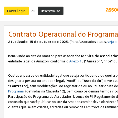
Fazer login
Inscreva-se
ou
Contrato Operacional do Programa
Atualizado
:
15 de outubro de 2025
. (Para Associados atuais,
veja o
Bem-vindo ao site da Amazon para associados (o “
Site de Associado
entidade legal da Amazon, conforme o
Anexo 1
, (“
Amazon
”, “
nós
” ou
Qualquer pessoa ou entidade legal que esteja participando ou queira 
designar a pessoa ou entidade legal, “
você
” ou “
Associado
”) deve es
“
Contrato
”), sem modificações. Ao registrar-se ou ao utilizar o Site
Programa
(definidas na Cláusula 12), bem como os demais termos inco
Participação do Programa de Associados, Licença de PI, Regulamento d
conteúdo que você publicar no site da Amazon.com.br deve obedecer à
clientes que sejam criadas, editadas ou removidas em troca de remuneraç