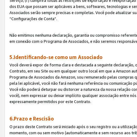
Serviço; (f) cumprirá todas as restrições de exportação e reexportaçã
dos EUA que possam ser aplicáveis a bens, softwares, tecnologias e s
Associados serão sempre precisas e completas. Você pode atualizar su
“Configurações de Conta”.
Não emitimos nenhuma declaração, garantia ou compromisso referente
em conexão com o Programa de Associados, e não seremos responsávei
5.Identificando-se como um Associado
Você deverá expor de forma clara e destacada a seguinte declaração, 
Contrato, em seu Site ou em qualquer outro local em que a Amazon aut
Programa de Associados da Amazon, sou remunerado pelas compras qual
pela lei aplicável, você não fará nenhuma referência ou comunicação p
Você não poderá deturpar ou distorcer a natureza da nossa relação com
você), nem expressar ou deixar implícito qualquer associação entre nó
expressamente permitidos por este Contrato.
6.Prazo e Rescisão
O prazo deste Contrato será iniciado após o seu registro ou a utilizaç
momento, com ou sem motivo (automaticamente e sem recurso aos tribuna