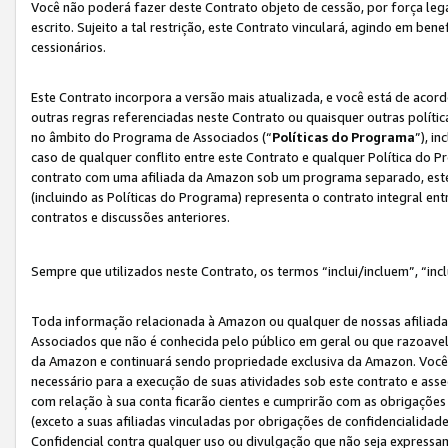
Você não poderá fazer deste Contrato objeto de cessão, por força le
escrito. Sujeito a tal restrição, este Contrato vinculará, agindo em be
cessionários.
Este Contrato incorpora a versão mais atualizada, e você está de acordo
outras regras referenciadas neste Contrato ou quaisquer outras políti
no âmbito do Programa de Associados (“
Políticas do Programa
”), i
caso de qualquer conflito entre este Contrato e qualquer Política do P
contrato com uma afiliada da Amazon sob um programa separado, este 
(incluindo as Políticas do Programa) representa o contrato integral en
contratos e discussões anteriores.
Sempre que utilizados neste Contrato, os termos “inclui/incluem”, “incl
Toda informação relacionada à Amazon ou qualquer de nossas afiliad
Associados que não é conhecida pelo público em geral ou que razoave
da Amazon e continuará sendo propriedade exclusiva da Amazon. Você
necessário para a execução de suas atividades sob este contrato e as
com relação à sua conta ficarão cientes e cumprirão com as obrigações
(exceto a suas afiliadas vinculadas por obrigações de confidencialida
Confidencial contra qualquer uso ou divulgação que não seja expressa