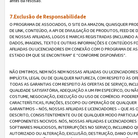
antes da rescisão.
7.Exclusão de Responsabilidade
O PROGRAMA DE ASSOCIADOS, O SITE DA AMAZON, QUAISQUER PROD
DE LINK, CONTEÚDO, A API DE DIVULGAÇÃO DE PRODUTOS, FEED D
DE NOSSAS AFILIADAS, LOGOS E MARCAS REGISTRADAS (INCLUINDO 
DADOS, IMAGENS, TEXTO E OUTRAS INFORMAÇÕES E CONTEÚDOS F
AFILIADAS OU LICENCIADORES EM CONEXÃO COM O PROGRAMA DE AS
ESTADO EM QUE SE ENCONTRAM” E “CONFORME DISPONÍVEIS”.
NÃO EMITIMOS, NEM NÓS NEM NOSSAS AFILIADAS OU LICENCIADORE
IMPLÍCITA, LEGAL OU DE QUALQUER NATUREZA, COM RESPEITO ÀS OF
TODAS AS GARANTIAS COM RESPEITO ÀS OFERTAS DE SERVIÇO, INCL
QUALIDADE SATISFATÓRIA, ADEQUAÇÃO A UM FIM ESPECÍFICO, OU N
COSTUME, NEGOCIAÇÃO, EXECUÇÃO OU USO DE COMÉRCIO. PODEREM
CARACTERÍSTICAS, FUNÇÕES, ESCOPO OU OPERAÇÃO DE QUALQUER 
GARANTIMOS – NÓS, NOSSAS AFILIADAS E LICENCIADORES – QUE A
DESCRITO, CONSISTENTEMENTE OU DE QUALQUER MODO PARTICULAR, 
COMPONENTES NOCIVOS. NÓS, NOSSAS AFILIADAS E LICENCIADORES 
SOFTWARES MALICIOSOS, INTERRUPÇÕES NO SERVIÇO, INCLUINDO Q
AUTORIZADO OU ALTERAÇÃO, EXCLUSÃO, DESTRUIÇÃO, DANO OU PE