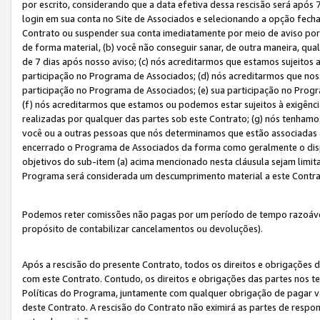
por escrito, considerando que a data efetiva dessa rescisão será após 
login em sua conta no Site de Associados e selecionando a opção fech
Contrato ou suspender sua conta imediatamente por meio de aviso por 
de forma material, (b) você não conseguir sanar, de outra maneira, qua
de 7 dias após nosso aviso; (c) nós acreditarmos que estamos sujeitos
participação no Programa de Associados; (d) nós acreditarmos que nos
participação no Programa de Associados; (e) sua participação no Progr
(f) nós acreditarmos que estamos ou podemos estar sujeitos à exigênc
realizadas por qualquer das partes sob este Contrato; (g) nós tenhamo
você ou a outras pessoas que nós determinamos que estão associadas 
encerrado o Programa de Associados da forma como geralmente o dispo
objetivos do sub-item (a) acima mencionado nesta cláusula sejam limit
Programa será considerada um descumprimento material a este Contr
Podemos reter comissões não pagas por um período de tempo razoável 
propósito de contabilizar cancelamentos ou devoluções).
Após a rescisão do presente Contrato, todos os direitos e obrigações d
com este Contrato. Contudo, os direitos e obrigações das partes nos te
Políticas do Programa, juntamente com qualquer obrigação de pagar va
deste Contrato. A rescisão do Contrato não eximirá as partes de respo