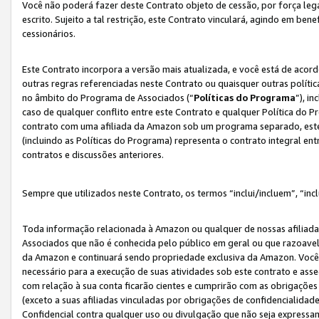
Você não poderá fazer deste Contrato objeto de cessão, por força le
escrito. Sujeito a tal restrição, este Contrato vinculará, agindo em be
cessionários.
Este Contrato incorpora a versão mais atualizada, e você está de acordo
outras regras referenciadas neste Contrato ou quaisquer outras políti
no âmbito do Programa de Associados (“
Políticas do Programa
”), i
caso de qualquer conflito entre este Contrato e qualquer Política do P
contrato com uma afiliada da Amazon sob um programa separado, este 
(incluindo as Políticas do Programa) representa o contrato integral en
contratos e discussões anteriores.
Sempre que utilizados neste Contrato, os termos “inclui/incluem”, “incl
Toda informação relacionada à Amazon ou qualquer de nossas afiliad
Associados que não é conhecida pelo público em geral ou que razoave
da Amazon e continuará sendo propriedade exclusiva da Amazon. Você
necessário para a execução de suas atividades sob este contrato e as
com relação à sua conta ficarão cientes e cumprirão com as obrigações
(exceto a suas afiliadas vinculadas por obrigações de confidencialida
Confidencial contra qualquer uso ou divulgação que não seja expressa