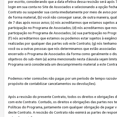
por escrito, considerando que a data efetiva dessa rescisão será após 
login em sua conta no Site de Associados e selecionando a opção fech
Contrato ou suspender sua conta imediatamente por meio de aviso por 
de forma material, (b) você não conseguir sanar, de outra maneira, qua
de 7 dias após nosso aviso; (c) nós acreditarmos que estamos sujeitos
participação no Programa de Associados; (d) nós acreditarmos que nos
participação no Programa de Associados; (e) sua participação no Progr
(f) nós acreditarmos que estamos ou podemos estar sujeitos à exigênc
realizadas por qualquer das partes sob este Contrato; (g) nós tenhamo
você ou a outras pessoas que nós determinamos que estão associadas 
encerrado o Programa de Associados da forma como geralmente o dispo
objetivos do sub-item (a) acima mencionado nesta cláusula sejam limit
Programa será considerada um descumprimento material a este Contr
Podemos reter comissões não pagas por um período de tempo razoável 
propósito de contabilizar cancelamentos ou devoluções).
Após a rescisão do presente Contrato, todos os direitos e obrigações d
com este Contrato. Contudo, os direitos e obrigações das partes nos te
Políticas do Programa, juntamente com qualquer obrigação de pagar va
deste Contrato. A rescisão do Contrato não eximirá as partes de respo