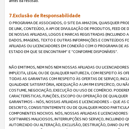
antes da rescisão.
7.Exclusão de Responsabilidade
O PROGRAMA DE ASSOCIADOS, O SITE DA AMAZON, QUAISQUER PROD
DE LINK, CONTEÚDO, A API DE DIVULGAÇÃO DE PRODUTOS, FEED D
DE NOSSAS AFILIADAS, LOGOS E MARCAS REGISTRADAS (INCLUINDO 
DADOS, IMAGENS, TEXTO E OUTRAS INFORMAÇÕES E CONTEÚDOS F
AFILIADAS OU LICENCIADORES EM CONEXÃO COM O PROGRAMA DE AS
ESTADO EM QUE SE ENCONTRAM” E “CONFORME DISPONÍVEIS”.
NÃO EMITIMOS, NEM NÓS NEM NOSSAS AFILIADAS OU LICENCIADORE
IMPLÍCITA, LEGAL OU DE QUALQUER NATUREZA, COM RESPEITO ÀS OF
TODAS AS GARANTIAS COM RESPEITO ÀS OFERTAS DE SERVIÇO, INCL
QUALIDADE SATISFATÓRIA, ADEQUAÇÃO A UM FIM ESPECÍFICO, OU N
COSTUME, NEGOCIAÇÃO, EXECUÇÃO OU USO DE COMÉRCIO. PODEREM
CARACTERÍSTICAS, FUNÇÕES, ESCOPO OU OPERAÇÃO DE QUALQUER 
GARANTIMOS – NÓS, NOSSAS AFILIADAS E LICENCIADORES – QUE A
DESCRITO, CONSISTENTEMENTE OU DE QUALQUER MODO PARTICULAR, 
COMPONENTES NOCIVOS. NÓS, NOSSAS AFILIADAS E LICENCIADORES 
SOFTWARES MALICIOSOS, INTERRUPÇÕES NO SERVIÇO, INCLUINDO Q
AUTORIZADO OU ALTERAÇÃO, EXCLUSÃO, DESTRUIÇÃO, DANO OU PE