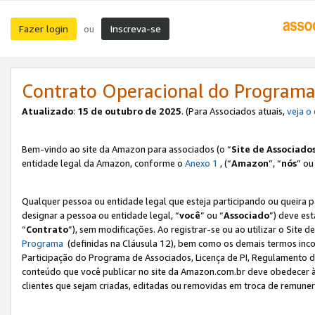
Fazer login
Inscreva-se
ou
Contrato Operacional do Programa
Atualizado
:
15 de outubro de 2025
. (Para Associados atuais,
veja o
Bem-vindo ao site da Amazon para associados (o “
Site de Associado
entidade legal da Amazon, conforme o
Anexo 1
, (“
Amazon
”, “
nós
” ou
Qualquer pessoa ou entidade legal que esteja participando ou queira 
designar a pessoa ou entidade legal, “
você
” ou “
Associado
”) deve es
“
Contrato
”), sem modificações. Ao registrar-se ou ao utilizar o Site
Programa
(definidas na Cláusula 12), bem como os demais termos inco
Participação do Programa de Associados, Licença de PI, Regulamento d
conteúdo que você publicar no site da Amazon.com.br deve obedecer à
clientes que sejam criadas, editadas ou removidas em troca de remuneraç