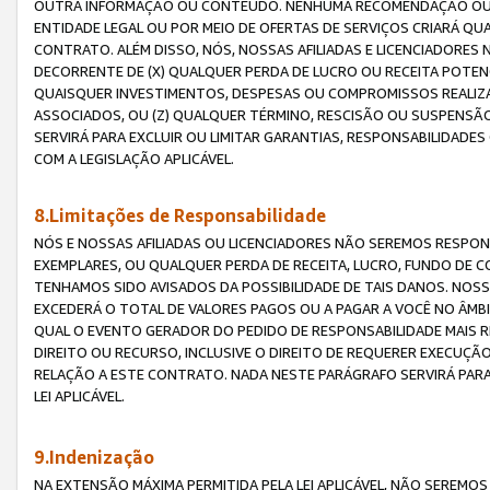
OUTRA INFORMAÇÃO OU CONTEÚDO. NENHUMA RECOMENDAÇÃO OU 
ENTIDADE LEGAL OU POR MEIO DE OFERTAS DE SERVIÇOS CRIARÁ Q
CONTRATO. ALÉM DISSO, NÓS, NOSSAS AFILIADAS E LICENCIADOR
DECORRENTE DE (X) QUALQUER PERDA DE LUCRO OU RECEITA POTENC
QUAISQUER INVESTIMENTOS, DESPESAS OU COMPROMISSOS REALIZ
ASSOCIADOS, OU (Z) QUALQUER TÉRMINO, RESCISÃO OU SUSPENSÃ
SERVIRÁ PARA EXCLUIR OU LIMITAR GARANTIAS, RESPONSABILIDADE
COM A LEGISLAÇÃO APLICÁVEL.
8.Limitações de Responsabilidade
NÓS E NOSSAS AFILIADAS OU LICENCIADORES NÃO SEREMOS RESPONS
EXEMPLARES, OU QUALQUER PERDA DE RECEITA, LUCRO, FUNDO DE 
TENHAMOS SIDO AVISADOS DA POSSIBILIDADE DE TAIS DANOS. NOS
EXCEDERÁ O TOTAL DE VALORES PAGOS OU A PAGAR A VOCÊ NO ÂM
QUAL O EVENTO GERADOR DO PEDIDO DE RESPONSABILIDADE MAIS 
DIREITO OU RECURSO, INCLUSIVE O DIREITO DE REQUERER EXECUÇÃ
RELAÇÃO A ESTE CONTRATO. NADA NESTE PARÁGRAFO SERVIRÁ PARA
LEI APLICÁVEL.
9.Indenização
NA EXTENSÃO MÁXIMA PERMITIDA PELA LEI APLICÁVEL, NÃO SEREM