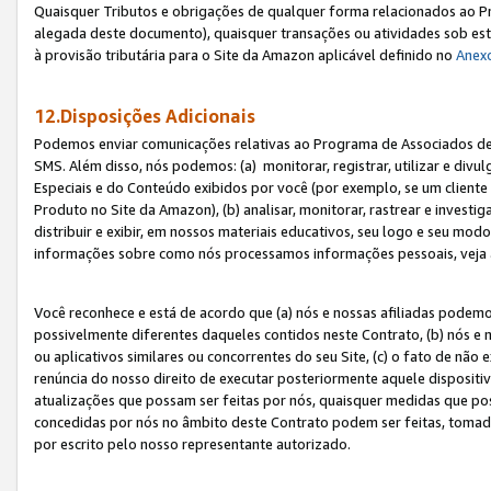
Quaisquer Tributos e obrigações de qualquer forma relacionados ao Pr
alegada deste documento), quaisquer transações ou atividades sob este
à provisão tributária para o Site da Amazon aplicável definido no
Anex
12.Disposições Adicionais
Podemos enviar comunicações relativas ao Programa de Associados de t
SMS. Além disso, nós podemos: (a) monitorar, registrar, utilizar e divu
Especiais e do Conteúdo exibidos por você (por exemplo, se um cliente
Produto no Site da Amazon), (b) analisar, monitorar, rastrear e investiga
distribuir e exibir, em nossos materiais educativos, seu logo e seu m
informações sobre como nós processamos informações pessoais, veja 
Você reconhece e está de acordo que (a) nós e nossas afiliadas podem
possivelmente diferentes daqueles contidos neste Contrato, (b) nós e 
ou aplicativos similares ou concorrentes do seu Site, (c) o fato de não
renúncia do nosso direito de executar posteriormente aquele dispositi
atualizações que possam ser feitas por nós, quaisquer medidas que p
concedidas por nós no âmbito deste Contrato podem ser feitas, tomada
por escrito pelo nosso representante autorizado.