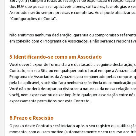
Serviço; (f) cumprirá todas as restrições de exportação e reexportaçã
dos EUA que possam ser aplicáveis a bens, softwares, tecnologias e s
Associados serão sempre precisas e completas. Você pode atualizar su
“Configurações de Conta”.
Não emitimos nenhuma declaração, garantia ou compromisso referente
em conexão com o Programa de Associados, e não seremos responsávei
5.Identificando-se como um Associado
Você deverá expor de forma clara e destacada a seguinte declaração, 
Contrato, em seu Site ou em qualquer outro local em que a Amazon aut
Programa de Associados da Amazon, sou remunerado pelas compras qual
pela lei aplicável, você não fará nenhuma referência ou comunicação p
Você não poderá deturpar ou distorcer a natureza da nossa relação com
você), nem expressar ou deixar implícito qualquer associação entre nó
expressamente permitidos por este Contrato.
6.Prazo e Rescisão
O prazo deste Contrato será iniciado após o seu registro ou a utilizaç
momento, com ou sem motivo (automaticamente e sem recurso aos tribuna