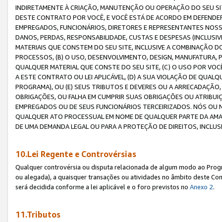
INDIRETAMENTE À CRIAÇÃO, MANUTENÇÃO OU OPERAÇÃO DO SEU SIT
DESTE CONTRATO POR VOCÊ, E VOCÊ ESTÁ DE ACORDO EM DEFENDER, 
EMPREGADOS, FUNCIONÁRIOS, DIRETORES E REPRESENTANTES NOSS
DANOS, PERDAS, RESPONSABILIDADE, CUSTAS E DESPESAS (INCLUSI
MATERIAIS QUE CONSTEM DO SEU SITE, INCLUSIVE A COMBINAÇÃO 
PROCESSOS, (B) O USO, DESENVOLVIMENTO, DESIGN, MANUFATURA,
QUALQUER MATERIAL QUE CONSTE DO SEU SITE, (C) O USO POR VOC
A ESTE CONTRATO OU LEI APLICÁVEL, (D) A SUA VIOLAÇÃO DE QU
PROGRAMA), OU (E) SEUS TRIBUTOS E DEVERES OU A ARRECADAÇÃO
OBRIGAÇÕES, OU FALHA EM CUMPRIR SUAS OBRIGAÇÕES OU ATRIBUIÇÕ
EMPREGADOS OU DE SEUS FUNCIONÁRIOS TERCEIRIZADOS. NÓS OU
QUALQUER ATO PROCESSUAL EM NOME DE QUALQUER PARTE DA AMAZO
DE UMA DEMANDA LEGAL OU PARA A PROTEÇÃO DE DIREITOS, INCLU
10.Lei Regente e Controvérsias
Qualquer controvérsia ou disputa relacionada de algum modo ao Progra
ou alegada), a quaisquer transações ou atividades no âmbito deste Con
será decidida conforme a lei aplicável e o foro previstos no
Anexo 2
.
11.Tributos