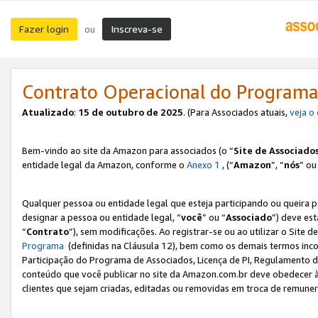
Fazer login
Inscreva-se
ou
Contrato Operacional do Programa
Atualizado
:
15 de outubro de 2025
. (Para Associados atuais,
veja o
Bem-vindo ao site da Amazon para associados (o “
Site de Associado
entidade legal da Amazon, conforme o
Anexo 1
, (“
Amazon
”, “
nós
” ou
Qualquer pessoa ou entidade legal que esteja participando ou queira 
designar a pessoa ou entidade legal, “
você
” ou “
Associado
”) deve es
“
Contrato
”), sem modificações. Ao registrar-se ou ao utilizar o Site
Programa
(definidas na Cláusula 12), bem como os demais termos inco
Participação do Programa de Associados, Licença de PI, Regulamento d
conteúdo que você publicar no site da Amazon.com.br deve obedecer à
clientes que sejam criadas, editadas ou removidas em troca de remuneraç