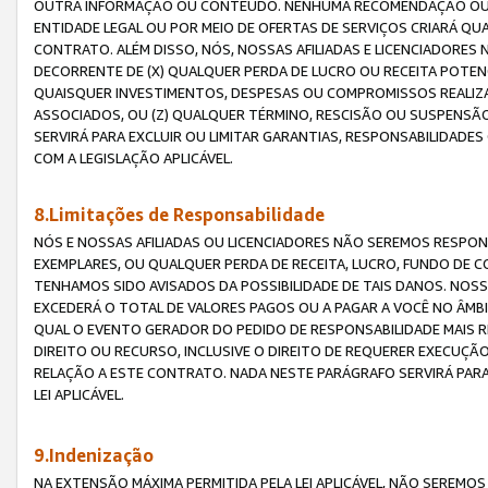
OUTRA INFORMAÇÃO OU CONTEÚDO. NENHUMA RECOMENDAÇÃO OU 
ENTIDADE LEGAL OU POR MEIO DE OFERTAS DE SERVIÇOS CRIARÁ Q
CONTRATO. ALÉM DISSO, NÓS, NOSSAS AFILIADAS E LICENCIADOR
DECORRENTE DE (X) QUALQUER PERDA DE LUCRO OU RECEITA POTENC
QUAISQUER INVESTIMENTOS, DESPESAS OU COMPROMISSOS REALIZ
ASSOCIADOS, OU (Z) QUALQUER TÉRMINO, RESCISÃO OU SUSPENSÃ
SERVIRÁ PARA EXCLUIR OU LIMITAR GARANTIAS, RESPONSABILIDADE
COM A LEGISLAÇÃO APLICÁVEL.
8.Limitações de Responsabilidade
NÓS E NOSSAS AFILIADAS OU LICENCIADORES NÃO SEREMOS RESPONS
EXEMPLARES, OU QUALQUER PERDA DE RECEITA, LUCRO, FUNDO DE 
TENHAMOS SIDO AVISADOS DA POSSIBILIDADE DE TAIS DANOS. NOS
EXCEDERÁ O TOTAL DE VALORES PAGOS OU A PAGAR A VOCÊ NO ÂM
QUAL O EVENTO GERADOR DO PEDIDO DE RESPONSABILIDADE MAIS 
DIREITO OU RECURSO, INCLUSIVE O DIREITO DE REQUERER EXECUÇÃ
RELAÇÃO A ESTE CONTRATO. NADA NESTE PARÁGRAFO SERVIRÁ PARA
LEI APLICÁVEL.
9.Indenização
NA EXTENSÃO MÁXIMA PERMITIDA PELA LEI APLICÁVEL, NÃO SEREM