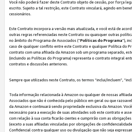
Você não poderá fazer deste Contrato objeto de cessão, por força le
escrito. Sujeito a tal restrição, este Contrato vinculará, agindo em be
cessionários.
Este Contrato incorpora a versão mais atualizada, e você está de acordo
outras regras referenciadas neste Contrato ou quaisquer outras políti
no âmbito do Programa de Associados (“
Políticas do Programa
”), i
caso de qualquer conflito entre este Contrato e qualquer Política do P
contrato com uma afiliada da Amazon sob um programa separado, este 
(incluindo as Políticas do Programa) representa o contrato integral en
contratos e discussões anteriores.
Sempre que utilizados neste Contrato, os termos “inclui/incluem”, “incl
Toda informação relacionada à Amazon ou qualquer de nossas afiliad
Associados que não é conhecida pelo público em geral ou que razoave
da Amazon e continuará sendo propriedade exclusiva da Amazon. Você
necessário para a execução de suas atividades sob este contrato e as
com relação à sua conta ficarão cientes e cumprirão com as obrigações
(exceto a suas afiliadas vinculadas por obrigações de confidencialida
Confidencial contra qualquer uso ou divulgação que não seja expressa