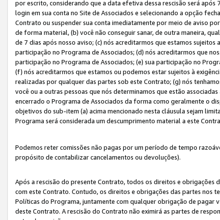
por escrito, considerando que a data efetiva dessa rescisão será após 
login em sua conta no Site de Associados e selecionando a opção fech
Contrato ou suspender sua conta imediatamente por meio de aviso por 
de forma material, (b) você não conseguir sanar, de outra maneira, qua
de 7 dias após nosso aviso; (c) nós acreditarmos que estamos sujeitos
participação no Programa de Associados; (d) nós acreditarmos que nos
participação no Programa de Associados; (e) sua participação no Progr
(f) nós acreditarmos que estamos ou podemos estar sujeitos à exigênc
realizadas por qualquer das partes sob este Contrato; (g) nós tenhamo
você ou a outras pessoas que nós determinamos que estão associadas 
encerrado o Programa de Associados da forma como geralmente o dispo
objetivos do sub-item (a) acima mencionado nesta cláusula sejam limit
Programa será considerada um descumprimento material a este Contr
Podemos reter comissões não pagas por um período de tempo razoável 
propósito de contabilizar cancelamentos ou devoluções).
Após a rescisão do presente Contrato, todos os direitos e obrigações d
com este Contrato. Contudo, os direitos e obrigações das partes nos te
Políticas do Programa, juntamente com qualquer obrigação de pagar va
deste Contrato. A rescisão do Contrato não eximirá as partes de respo