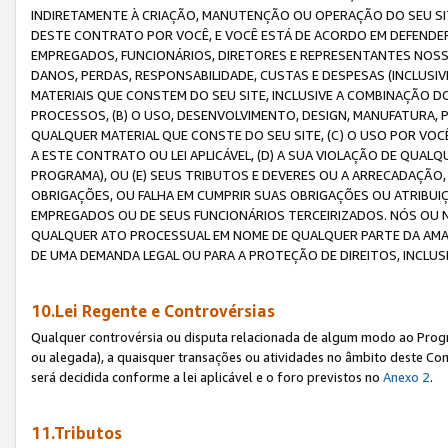
INDIRETAMENTE À CRIAÇÃO, MANUTENÇÃO OU OPERAÇÃO DO SEU SIT
DESTE CONTRATO POR VOCÊ, E VOCÊ ESTÁ DE ACORDO EM DEFENDER, 
EMPREGADOS, FUNCIONÁRIOS, DIRETORES E REPRESENTANTES NOSS
DANOS, PERDAS, RESPONSABILIDADE, CUSTAS E DESPESAS (INCLUSI
MATERIAIS QUE CONSTEM DO SEU SITE, INCLUSIVE A COMBINAÇÃO 
PROCESSOS, (B) O USO, DESENVOLVIMENTO, DESIGN, MANUFATURA,
QUALQUER MATERIAL QUE CONSTE DO SEU SITE, (C) O USO POR VOC
A ESTE CONTRATO OU LEI APLICÁVEL, (D) A SUA VIOLAÇÃO DE QU
PROGRAMA), OU (E) SEUS TRIBUTOS E DEVERES OU A ARRECADAÇÃO
OBRIGAÇÕES, OU FALHA EM CUMPRIR SUAS OBRIGAÇÕES OU ATRIBUIÇÕ
EMPREGADOS OU DE SEUS FUNCIONÁRIOS TERCEIRIZADOS. NÓS OU
QUALQUER ATO PROCESSUAL EM NOME DE QUALQUER PARTE DA AMAZO
DE UMA DEMANDA LEGAL OU PARA A PROTEÇÃO DE DIREITOS, INCLU
10.Lei Regente e Controvérsias
Qualquer controvérsia ou disputa relacionada de algum modo ao Progra
ou alegada), a quaisquer transações ou atividades no âmbito deste Con
será decidida conforme a lei aplicável e o foro previstos no
Anexo 2
.
11.Tributos