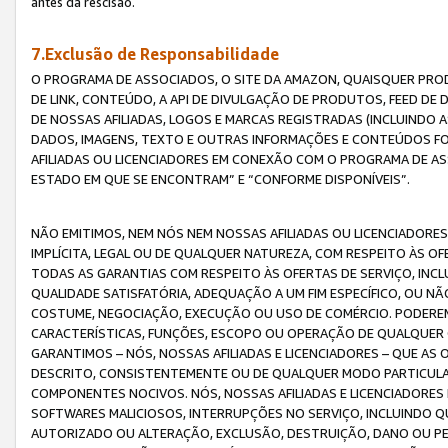
antes da rescisão.
7.Exclusão de Responsabilidade
O PROGRAMA DE ASSOCIADOS, O SITE DA AMAZON, QUAISQUER PROD
DE LINK, CONTEÚDO, A API DE DIVULGAÇÃO DE PRODUTOS, FEED D
DE NOSSAS AFILIADAS, LOGOS E MARCAS REGISTRADAS (INCLUINDO 
DADOS, IMAGENS, TEXTO E OUTRAS INFORMAÇÕES E CONTEÚDOS F
AFILIADAS OU LICENCIADORES EM CONEXÃO COM O PROGRAMA DE AS
ESTADO EM QUE SE ENCONTRAM” E “CONFORME DISPONÍVEIS”.
NÃO EMITIMOS, NEM NÓS NEM NOSSAS AFILIADAS OU LICENCIADORE
IMPLÍCITA, LEGAL OU DE QUALQUER NATUREZA, COM RESPEITO ÀS OF
TODAS AS GARANTIAS COM RESPEITO ÀS OFERTAS DE SERVIÇO, INCL
QUALIDADE SATISFATÓRIA, ADEQUAÇÃO A UM FIM ESPECÍFICO, OU N
COSTUME, NEGOCIAÇÃO, EXECUÇÃO OU USO DE COMÉRCIO. PODEREM
CARACTERÍSTICAS, FUNÇÕES, ESCOPO OU OPERAÇÃO DE QUALQUER 
GARANTIMOS – NÓS, NOSSAS AFILIADAS E LICENCIADORES – QUE A
DESCRITO, CONSISTENTEMENTE OU DE QUALQUER MODO PARTICULAR, 
COMPONENTES NOCIVOS. NÓS, NOSSAS AFILIADAS E LICENCIADORES 
SOFTWARES MALICIOSOS, INTERRUPÇÕES NO SERVIÇO, INCLUINDO Q
AUTORIZADO OU ALTERAÇÃO, EXCLUSÃO, DESTRUIÇÃO, DANO OU PE