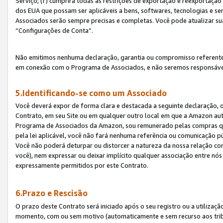
Serviço; (f) cumprirá todas as restrições de exportação e reexportaçã
dos EUA que possam ser aplicáveis a bens, softwares, tecnologias e s
Associados serão sempre precisas e completas. Você pode atualizar su
“Configurações de Conta”.
Não emitimos nenhuma declaração, garantia ou compromisso referente
em conexão com o Programa de Associados, e não seremos responsávei
5.Identificando-se como um Associado
Você deverá expor de forma clara e destacada a seguinte declaração, 
Contrato, em seu Site ou em qualquer outro local em que a Amazon aut
Programa de Associados da Amazon, sou remunerado pelas compras qual
pela lei aplicável, você não fará nenhuma referência ou comunicação p
Você não poderá deturpar ou distorcer a natureza da nossa relação com
você), nem expressar ou deixar implícito qualquer associação entre nó
expressamente permitidos por este Contrato.
6.Prazo e Rescisão
O prazo deste Contrato será iniciado após o seu registro ou a utilizaç
momento, com ou sem motivo (automaticamente e sem recurso aos tribuna