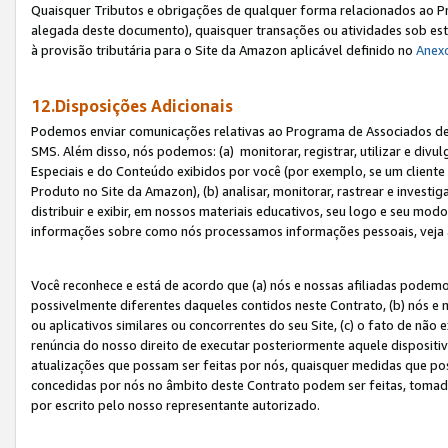
Quaisquer Tributos e obrigações de qualquer forma relacionados ao Pr
alegada deste documento), quaisquer transações ou atividades sob este
à provisão tributária para o Site da Amazon aplicável definido no
Anex
12.Disposições Adicionais
Podemos enviar comunicações relativas ao Programa de Associados de t
SMS. Além disso, nós podemos: (a) monitorar, registrar, utilizar e divu
Especiais e do Conteúdo exibidos por você (por exemplo, se um cliente
Produto no Site da Amazon), (b) analisar, monitorar, rastrear e investiga
distribuir e exibir, em nossos materiais educativos, seu logo e seu m
informações sobre como nós processamos informações pessoais, veja 
Você reconhece e está de acordo que (a) nós e nossas afiliadas podem
possivelmente diferentes daqueles contidos neste Contrato, (b) nós e 
ou aplicativos similares ou concorrentes do seu Site, (c) o fato de não
renúncia do nosso direito de executar posteriormente aquele dispositi
atualizações que possam ser feitas por nós, quaisquer medidas que p
concedidas por nós no âmbito deste Contrato podem ser feitas, tomada
por escrito pelo nosso representante autorizado.