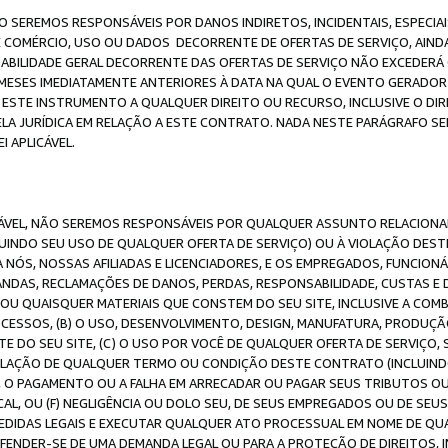
O SEREMOS RESPONSÁVEIS POR DANOS INDIRETOS, INCIDENTAIS, ESPECIA
E COMÉRCIO, USO OU DADOS DECORRENTE DE OFERTAS DE SERVIÇO, AIN
SABILIDADE GERAL DECORRENTE DAS OFERTAS DE SERVIÇO NÃO EXCEDERÁ 
ESES IMEDIATAMENTE ANTERIORES À DATA NA QUAL O EVENTO GERADOR 
 ESTE INSTRUMENTO A QUALQUER DIREITO OU RECURSO, INCLUSIVE O DIR
 JURÍDICA EM RELAÇÃO A ESTE CONTRATO. NADA NESTE PARÁGRAFO SER
 APLICÁVEL.
ICÁVEL, NÃO SEREMOS RESPONSÁVEIS POR QUALQUER ASSUNTO RELACIONA
INDO SEU USO DE QUALQUER OFERTA DE SERVIÇO) OU À VIOLAÇÃO DEST
 NÓS, NOSSAS AFILIADAS E LICENCIADORES, E OS EMPREGADOS, FUNCION
ANDAS, RECLAMAÇÕES DE DANOS, PERDAS, RESPONSABILIDADE, CUSTAS E 
E OU QUAISQUER MATERIAIS QUE CONSTEM DO SEU SITE, INCLUSIVE A COM
ESSOS, (B) O USO, DESENVOLVIMENTO, DESIGN, MANUFATURA, PRODUÇÃ
E DO SEU SITE, (C) O USO POR VOCÊ DE QUALQUER OFERTA DE SERVIÇO, 
 VIOLAÇÃO DE QUALQUER TERMO OU CONDIÇÃO DESTE CONTRATO (INCLUIND
 O PAGAMENTO OU A FALHA EM ARRECADAR OU PAGAR SEUS TRIBUTOS OU
AL, OU (F) NEGLIGÊNCIA OU DOLO SEU, DE SEUS EMPREGADOS OU DE SEU
IDAS LEGAIS E EXECUTAR QUALQUER ATO PROCESSUAL EM NOME DE QUA
DEFENDER-SE DE UMA DEMANDA LEGAL OU PARA A PROTEÇÃO DE DIREITOS,