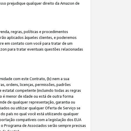
 isso prejudique qualquer direito da Amazon de
enda, regras, políticas e procedimentos
erão aplicados àqueles clientes, e poderemos
tre em contato com você para tratar de um
azon para tratar eventuais questões relacionadas
rmidade com este Contrato, (b) nem a sua
as, ordens, licenças, permissões, padrões
de estatal competente (incluindo todas as regras
ão é menor de idade ou está de outra forma
ende de qualquer representação, garantia ou
ados ou utilizar qualquer Oferta de Serviço se
do país no qual você está utilizando qualquer
exportação compatíveis com a legislação dos EUA
om o Programa de Associados serão sempre precisas