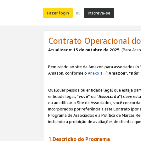
Fazer login
Inscreva-se
ou
Contrato Operacional do
Atualizado
:
15 de outubro de 2025
. (Para Ass
Bem-vindo ao site da Amazon para associados (o 
Amazon, conforme o
Anexo 1
, (“
Amazon
”, “
nós
”
Qualquer pessoa ou entidade legal que esteja par
entidade legal, “
você
” ou “
Associado
”) deve est
ou ao utilizar o Site de Associados, você concord
incorporados por referência a este Contrato (por
Programa de Associados e a Política de Marcas R
incluindo a proibição de avaliações de clientes qu
1.Descrição do Programa