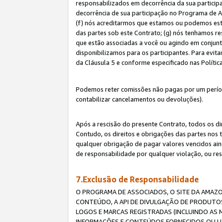
responsabilizados em decorrência da sua particip
decorrência de sua participação no Programa de As
(f) nós acreditarmos que estamos ou podemos esta
das partes sob este Contrato; (g) nós tenhamos r
que estão associadas a você ou agindo em conjun
disponibilizamos para os participantes. Para evit
da Cláusula 5 e conforme especificado nas Políti
Podemos reter comissões não pagas por um períod
contabilizar cancelamentos ou devoluções).
Após a rescisão do presente Contrato, todos os di
Contudo, os direitos e obrigações das partes nos 
qualquer obrigação de pagar valores vencidos ain
de responsabilidade por qualquer violação, ou re
7.Exclusão de Responsabilidade
O PROGRAMA DE ASSOCIADOS, O SITE DA AMAZO
CONTEÚDO, A API DE DIVULGAÇÃO DE PRODUTOS
LOGOS E MARCAS REGISTRADAS (INCLUINDO AS 
INFORMAÇÕES E CONTEÚDOS FORNECIDOS OU UT