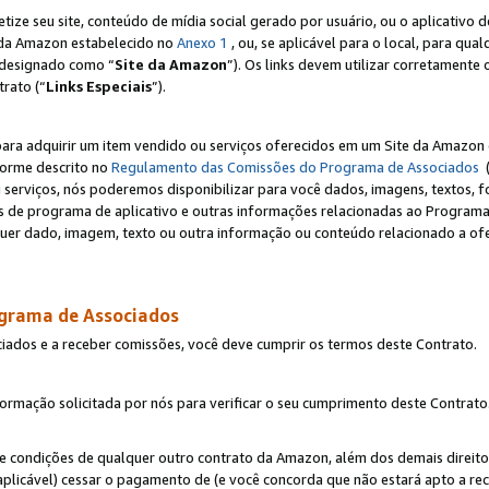
e seu site, conteúdo de mídia social gerado por usuário, ou o aplicativo d
e da Amazon estabelecido no
Anexo 1
, ou, se aplicável para o local, para qua
designado como “
Site da Amazon
”). Os links devem utilizar corretamente 
rato (“
Links Especiais
”).
para adquirir um item vendido ou serviços oferecidos em um Site da Amazon 
forme descrito no
Regulamento das Comissões do Programa de Associados
(
 serviços, nós poderemos disponibilizar para você dados, imagens, textos, fo
ces de programa de aplicativo e outras informações relacionadas ao Programa
uer dado, imagem, texto ou outra informação ou conteúdo relacionado a ofe
ograma de Associados
ciados e a receber comissões, você deve cumprir os termos deste Contrato.
rmação solicitada por nós para verificar o seu cumprimento deste Contrato
 e condições de qualquer outro contrato da Amazon, além dos demais direito
 aplicável) cessar o pagamento de (e você concorda que não estará apto a r