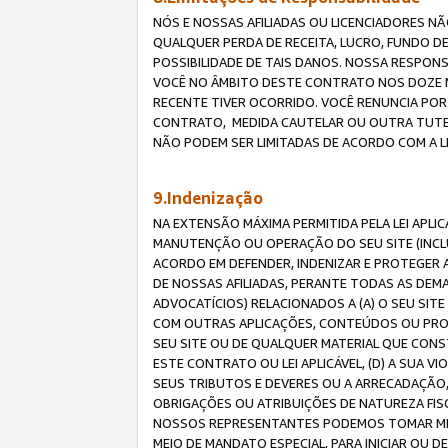
NÓS E NOSSAS AFILIADAS OU LICENCIADORES NÃ
QUALQUER PERDA DE RECEITA, LUCRO, FUNDO D
POSSIBILIDADE DE TAIS DANOS. NOSSA RESPON
VOCÊ NO ÂMBITO DESTE CONTRATO NOS DOZE M
RECENTE TIVER OCORRIDO. VOCÊ RENUNCIA POR
CONTRATO, MEDIDA CAUTELAR OU OUTRA TUTELA
NÃO PODEM SER LIMITADAS DE ACORDO COM A LEI
9.Indenização
NA EXTENSÃO MÁXIMA PERMITIDA PELA LEI APL
MANUTENÇÃO OU OPERAÇÃO DO SEU SITE (INCLU
ACORDO EM DEFENDER, INDENIZAR E PROTEGER A
DE NOSSAS AFILIADAS, PERANTE TODAS AS DEM
ADVOCATÍCIOS) RELACIONADOS A (A) O SEU SIT
COM OUTRAS APLICAÇÕES, CONTEÚDOS OU PROC
SEU SITE OU DE QUALQUER MATERIAL QUE CONST
ESTE CONTRATO OU LEI APLICÁVEL, (D) A SUA
SEUS TRIBUTOS E DEVERES OU A ARRECADAÇÃO,
OBRIGAÇÕES OU ATRIBUIÇÕES DE NATUREZA FISC
NOSSOS REPRESENTANTES PODEMOS TOMAR MED
MEIO DE MANDATO ESPECIAL, PARA INICIAR OU 