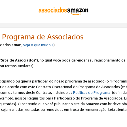
 Programa de Associados
ociados atuais,
veja o que mudou
)
“
Site de Associados
”), no qual você pode gerenciar seu relacionamento de 
 ou termos similares).
ticipando ou queira participar do nosso programa de associado (o “Programa
ar de acordo com este Contrato Operacional do Programa de Associados (est
a com os termos deste Contrato, incluindo as
Políticas do Programa
(definida
 exemplo, nossos Requisitos para Participação do Programa de Associados, 
egistradas). O conteúdo que você publicar no site da Amazon.com.br deve o
e sejam criadas, editadas ou removidas em troca de remuneração. Leia atentam