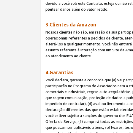
devido a você sob este Contrato, esteja ou não r
pleitear danos além do valor retido.
3.Clientes da Amazon
Nossos clientes não são, em razão da sua particip
operacionais referentes a pedidos de cliente, ate
alterá-los a qualquer momento. Você não entrará 
assunto referente à interação com um Site da Amaz
ao atendimento ao cliente.
4.Garantias
Você declara, garante e concorda que (a) vai part
participação no Programa de Associados nem a cria
comerciais e industriais, regras auto-regulatórias
que regem comunicação, proteção de dados e public
impedido de contratar), (d) avaliou livremente a
declaração diferentes das que estão estabelecidas
você estiver sujeito a sanções do governo dos EU
Oferta de Serviço; (f) cumprirá todas as restriçõ
que possam ser aplicáveis a bens, softwares, tec