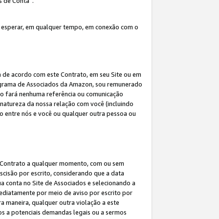
s de Conta”.
 esperar, em qualquer tempo, em conexão com o
a de acordo com este Contrato, em seu Site ou em
rograma de Associados da Amazon, sou remunerado
 não fará nenhuma referência ou comunicação
 natureza da nossa relação com você (incluindo
ão entre nós e você ou qualquer outra pessoa ou
ste Contrato a qualquer momento, com ou sem
escisão por escrito, considerando que a data
ua conta no Site de Associados e selecionando a
ediatamente por meio de aviso por escrito por
ra maneira, qualquer outra violação a este
tos a potenciais demandas legais ou a sermos