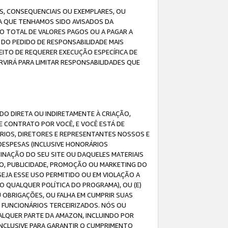
IS, CONSEQUENCIAIS OU EXEMPLARES, OU
DA QUE TENHAMOS SIDO AVISADOS DA
O TOTAL DE VALORES PAGOS OU A PAGAR A
DO PEDIDO DE RESPONSABILIDADE MAIS
EITO DE REQUERER EXECUÇÃO ESPECÍFICA DE
VIRÁ PARA LIMITAR RESPONSABILIDADES QUE
DO DIRETA OU INDIRETAMENTE À CRIAÇÃO,
E CONTRATO POR VOCÊ, E VOCÊ ESTÁ DE
ÁRIOS, DIRETORES E REPRESENTANTES NOSSOS E
DESPESAS (INCLUSIVE HONORÁRIOS
BINAÇÃO DO SEU SITE OU DAQUELES MATERIAIS
O, PUBLICIDADE, PROMOÇÃO OU MARKETING DO
SEJA ESSE USO PERMITIDO OU EM VIOLAÇÃO A
O QUALQUER POLÍTICA DO PROGRAMA), OU (E)
 OBRIGAÇÕES, OU FALHA EM CUMPRIR SUAS
S FUNCIONÁRIOS TERCEIRIZADOS. NÓS OU
LQUER PARTE DA AMAZON, INCLUINDO POR
 INCLUSIVE PARA GARANTIR O CUMPRIMENTO