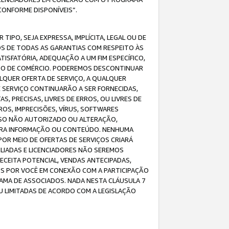
CONFORME DISPONÍVEIS”.
IPO, SEJA EXPRESSA, IMPLÍCITA, LEGAL OU DE
OS DE TODAS AS GARANTIAS COM RESPEITO ÀS
TISFATÓRIA, ADEQUAÇÃO A UM FIM ESPECÍFICO,
USO DE COMÉRCIO. PODEREMOS DESCONTINUAR
LQUER OFERTA DE SERVIÇO, A QUALQUER
E SERVIÇO CONTINUARÃO A SER FORNECIDAS,
PRECISAS, LIVRES DE ERROS, OU LIVRES DE
OS, IMPRECISÕES, VÍRUS, SOFTWARES
ESSO NÃO AUTORIZADO OU ALTERAÇÃO,
UTRA INFORMAÇÃO OU CONTEÚDO. NENHUMA
R MEIO DE OFERTAS DE SERVIÇOS CRIARÁ
LIADAS E LICENCIADORES NÃO SEREMOS
CEITA POTENCIAL, VENDAS ANTECIPADAS,
OS POR VOCÊ EM CONEXÃO COM A PARTICIPAÇÃO
AMA DE ASSOCIADOS. NADA NESTA CLÁUSULA 7
U LIMITADAS DE ACORDO COM A LEGISLAÇÃO