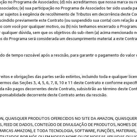
ação no Programa de Associados; (d) nós acreditarmos que nossa marca ou r
sociados; (e) sua participação no Programa de Associados ter sido usada par
r sujeitos à exigência de recolhimento de Tributos em decorrência deste Co
escindido previamente este Contrato (ou suspendido sua conta) com relação
to com você por qualquer motivo, ou (h) nós tenhamos encerrado o Progra
ar qualquer dúvida, sem que os objetivos do sub-item (a) acima mencionado n
cas do Programa será considerada um descumprimento material a este Contr
o de tempo razoável após a rescisão, para garantir o pagamento do valor 
reitos e obrigações das partes serão extintos, incluindo toda e qualquer li
termos das Seções 3, 4, 5, 6, 7, 8, 10 e 11 deste Contrato e conforme espec
da não pagos decorrentes deste Contrato, subsistirão ao término deste Contr
sponsabilidade decorrente deste Contrato antes da rescisão.
N, QUAISQUER PRODUTOS OFERECIDOS NO SITE DA AMAZON, QUAISQUER LI
, FEED DE DADOS, CONTEÚDO DE DIVULGAÇÃO DE PRODUTOS, NOMES DE 
MARCAS AMAZON), E TODA TECNOLOGIA, SOFTWARE, FUNÇÕES, MATERIAIS,
ILIZADOS POR NÓS OU EM NOSSO NOME OU DE NOSSAS AFILIADAS OU L