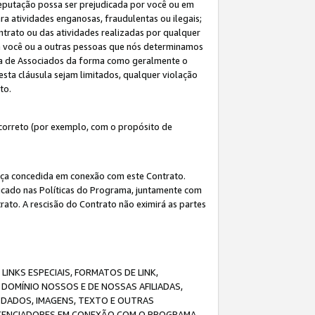
eputação possa ser prejudicada por você ou em
a atividades enganosas, fraudulentas ou ilegais;
ntrato ou das atividades realizadas por qualquer
 a você ou a outras pessoas que nós determinamos
ma de Associados da forma como geralmente o
esta cláusula sejam limitados, qualquer violação
ato.
correto (por exemplo, com o propósito de
cença concedida em conexão com este Contrato.
ificado nas Políticas do Programa, juntamente com
ato. A rescisão do Contrato não eximirá as partes
NKS ESPECIAIS, FORMATOS DE LINK,
DOMÍNIO NOSSOS E DE NOSSAS AFILIADAS,
 DADOS, IMAGENS, TEXTO E OUTRAS
ICENCIADORES EM CONEXÃO COM O PROGRAMA