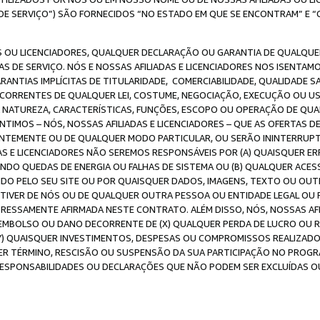
DE SERVIÇO”) SÃO FORNECIDOS “NO ESTADO EM QUE SE ENCONTRAM” E “
 OU LICENCIADORES, QUALQUER DECLARAÇÃO OU GARANTIA DE QUALQUER T
S DE SERVIÇO. NÓS E NOSSAS AFILIADAS E LICENCIADORES NOS ISENTAM
ANTIAS IMPLÍCITAS DE TITULARIDADE, COMERCIABILIDADE, QUALIDADE SA
ECORRENTES DE QUALQUER LEI, COSTUME, NEGOCIAÇÃO, EXECUÇÃO OU 
A NATUREZA, CARACTERÍSTICAS, FUNÇÕES, ESCOPO OU OPERAÇÃO DE QUA
IMOS – NÓS, NOSSAS AFILIADAS E LICENCIADORES – QUE AS OFERTAS D
EMENTE OU DE QUALQUER MODO PARTICULAR, OU SERÃO ININTERRUPTAS, 
S E LICENCIADORES NÃO SEREMOS RESPONSÁVEIS POR (A) QUAISQUER ERR
UINDO QUEDAS DE ENERGIA OU FALHAS DE SISTEMA OU (B) QUALQUER AC
IDO PELO SEU SITE OU POR QUAISQUER DADOS, IMAGENS, TEXTO OU O
VER DE NÓS OU DE QUALQUER OUTRA PESSOA OU ENTIDADE LEGAL OU PO
ESSAMENTE AFIRMADA NESTE CONTRATO. ALÉM DISSO, NÓS, NOSSAS AFI
MBOLSO OU DANO DECORRENTE DE (X) QUALQUER PERDA DE LUCRO OU RE
(Y) QUAISQUER INVESTIMENTOS, DESPESAS OU COMPROMISSOS REALIZAD
ER TÉRMINO, RESCISÃO OU SUSPENSÃO DA SUA PARTICIPAÇÃO NO PROGR
, RESPONSABILIDADES OU DECLARAÇÕES QUE NÃO PODEM SER EXCLUÍDAS O