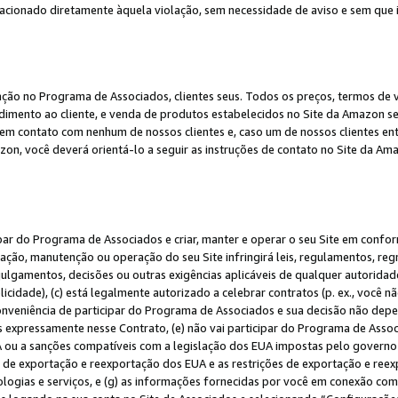
elacionado diretamente àquela violação, sem necessidade de aviso e sem que
ação no Programa de Associados, clientes seus. Todos os preços, termos de v
ndimento ao cliente, e venda de produtos estabelecidos no Site da Amazon s
em contato com nenhum de nossos clientes e, caso um de nossos clientes en
on, você deverá orientá-lo a seguir as instruções de contato no Site da Am
ipar do Programa de Associados e criar, manter e operar o seu Site em confo
ção, manutenção ou operação do seu Site infringirá leis, regulamentos, regr
, julgamentos, decisões ou outras exigências aplicáveis de qualquer autorida
idade), (c) está legalmente autorizado a celebrar contratos (p. ex., você n
 conveniência de participar do Programa de Associados e sua decisão não dep
 expressamente nesse Contrato, (e) não vai participar do Programa de Associ
A ou a sanções compatíveis com a legislação dos EUA impostas pelo governo 
es de exportação e reexportação dos EUA e as restrições de exportação e re
nologias e serviços, e (g) as informações fornecidas por você em conexão c