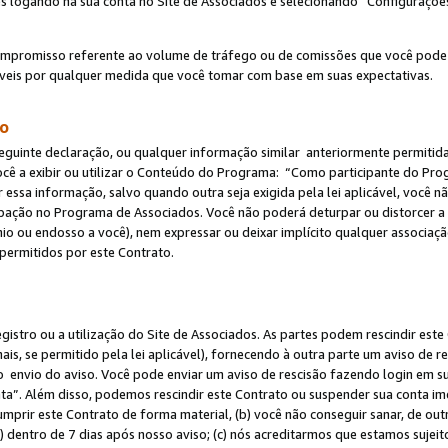
s logando na sua conta no Site de Associados e selecionando “Configuraçõe
ompromisso referente ao volume de tráfego ou de comissões que você pode
eis por qualquer medida que você tomar com base em suas expectativas.
do
eguinte declaração, ou qualquer informação similar anteriormente permitid
ocê a exibir ou utilizar o Conteúdo do Programa: “Como participante do P
 essa informação, salvo quando outra seja exigida pela lei aplicável, você
cipação no Programa de Associados. Você não poderá deturpar ou distorcer a
ínio ou endosso a você), nem expressar ou deixar implícito qualquer associaç
permitidos por este Contrato.
egistro ou a utilização do Site de Associados. As partes podem rescindir e
s, se permitido pela lei aplicável), fornecendo à outra parte um aviso de r
do envio do aviso. Você pode enviar um aviso de rescisão fazendo login em s
a”. Além disso, podemos rescindir este Contrato ou suspender sua conta im
mprir este Contrato de forma material, (b) você não conseguir sanar, de out
) dentro de 7 dias após nosso aviso; (c) nós acreditarmos que estamos sujei