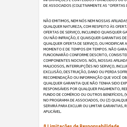
DE ASSOCIADOS (COLETIVAMENTE AS “OFERTAS 
NÃO EMITIMOS, NEM NÓS NEM NOSSAS AFILIADAS
QUALQUER NATUREZA, COM RESPEITO ÀS OFERTA
OFERTAS DE SERVIÇO, INCLUINDO QUAISQUER GAR
OU NÃO INFRAÇÃO, E QUAISQUER GARANTIAS D
QUALQUER OFERTA DE SERVIÇO, OU MODIFICAR 
MOMENTO E DE TEMPOS EM TEMPOS. NÃO GARANT
FUNCIONARÃO CONFORME DESCRITO, CONSISTENT
COMPONENTES NOCIVOS. NÓS, NOSSAS AFILIADA
MALICIOSOS, INTERRUPÇÕES NO SERVIÇO, INCL
EXCLUSÃO, DESTRUIÇÃO, DANO OU PERDA SOFR
RECOMENDAÇÃO OU INFORMAÇÃO QUE VOCÊ OBTI
QUALQUER GARANTIA QUE NÃO TENHA SIDO EXPR
RESPONSÁVEIS POR QUALQUER PAGAMENTO, REE
FUNDO DE COMÉRCIO OU OUTROS BENEFÍCIOS, 
NO PROGRAMA DE ASSOCIADOS, OU (Z) QUALQU
SERVIRÁ PARA EXCLUIR OU LIMITAR GARANTIAS
APLICÁVEL.
8.Limitações de Responsabilidade