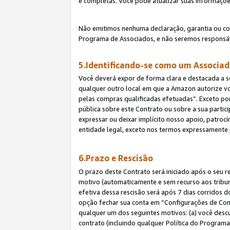
e completas. Você pode atualizar suas informaçõe
Não emitimos nenhuma declaração, garantia ou c
Programa de Associados, e não seremos responsáv
5.Identificando-se como um Associa
Você deverá expor de forma clara e destacada a s
qualquer outro local em que a Amazon autorize v
pelas compras qualificadas efetuadas”. Exceto por
pública sobre este Contrato ou sobre a sua parti
expressar ou deixar implícito nosso apoio, patroc
entidade legal, exceto nos termos expressamente 
6.Prazo e Rescisão
O prazo deste Contrato será iniciado após o seu r
motivo (automaticamente e sem recurso aos tribunai
efetiva dessa rescisão será após 7 dias corridos 
opção fechar sua conta em “Configurações de Cont
qualquer um dos seguintes motivos: (a) você descu
contrato (incluindo qualquer Política do Programa