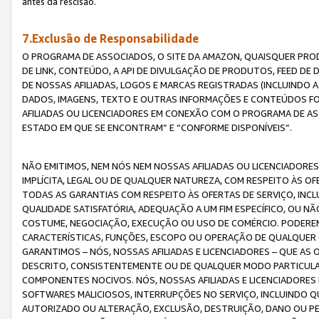
antes da rescisão.
7.Exclusão de Responsabilidade
O PROGRAMA DE ASSOCIADOS, O SITE DA AMAZON, QUAISQUER PROD
DE LINK, CONTEÚDO, A API DE DIVULGAÇÃO DE PRODUTOS, FEED D
DE NOSSAS AFILIADAS, LOGOS E MARCAS REGISTRADAS (INCLUINDO 
DADOS, IMAGENS, TEXTO E OUTRAS INFORMAÇÕES E CONTEÚDOS F
AFILIADAS OU LICENCIADORES EM CONEXÃO COM O PROGRAMA DE AS
ESTADO EM QUE SE ENCONTRAM” E “CONFORME DISPONÍVEIS”.
NÃO EMITIMOS, NEM NÓS NEM NOSSAS AFILIADAS OU LICENCIADORE
IMPLÍCITA, LEGAL OU DE QUALQUER NATUREZA, COM RESPEITO ÀS OF
TODAS AS GARANTIAS COM RESPEITO ÀS OFERTAS DE SERVIÇO, INCL
QUALIDADE SATISFATÓRIA, ADEQUAÇÃO A UM FIM ESPECÍFICO, OU N
COSTUME, NEGOCIAÇÃO, EXECUÇÃO OU USO DE COMÉRCIO. PODEREM
CARACTERÍSTICAS, FUNÇÕES, ESCOPO OU OPERAÇÃO DE QUALQUER 
GARANTIMOS – NÓS, NOSSAS AFILIADAS E LICENCIADORES – QUE A
DESCRITO, CONSISTENTEMENTE OU DE QUALQUER MODO PARTICULAR, 
COMPONENTES NOCIVOS. NÓS, NOSSAS AFILIADAS E LICENCIADORES 
SOFTWARES MALICIOSOS, INTERRUPÇÕES NO SERVIÇO, INCLUINDO Q
AUTORIZADO OU ALTERAÇÃO, EXCLUSÃO, DESTRUIÇÃO, DANO OU PE