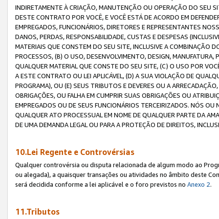
INDIRETAMENTE À CRIAÇÃO, MANUTENÇÃO OU OPERAÇÃO DO SEU SIT
DESTE CONTRATO POR VOCÊ, E VOCÊ ESTÁ DE ACORDO EM DEFENDER, 
EMPREGADOS, FUNCIONÁRIOS, DIRETORES E REPRESENTANTES NOSS
DANOS, PERDAS, RESPONSABILIDADE, CUSTAS E DESPESAS (INCLUSI
MATERIAIS QUE CONSTEM DO SEU SITE, INCLUSIVE A COMBINAÇÃO 
PROCESSOS, (B) O USO, DESENVOLVIMENTO, DESIGN, MANUFATURA,
QUALQUER MATERIAL QUE CONSTE DO SEU SITE, (C) O USO POR VOC
A ESTE CONTRATO OU LEI APLICÁVEL, (D) A SUA VIOLAÇÃO DE QU
PROGRAMA), OU (E) SEUS TRIBUTOS E DEVERES OU A ARRECADAÇÃO
OBRIGAÇÕES, OU FALHA EM CUMPRIR SUAS OBRIGAÇÕES OU ATRIBUIÇÕ
EMPREGADOS OU DE SEUS FUNCIONÁRIOS TERCEIRIZADOS. NÓS OU
QUALQUER ATO PROCESSUAL EM NOME DE QUALQUER PARTE DA AMAZO
DE UMA DEMANDA LEGAL OU PARA A PROTEÇÃO DE DIREITOS, INCLU
10.Lei Regente e Controvérsias
Qualquer controvérsia ou disputa relacionada de algum modo ao Progra
ou alegada), a quaisquer transações ou atividades no âmbito deste Con
será decidida conforme a lei aplicável e o foro previstos no
Anexo 2
.
11.Tributos