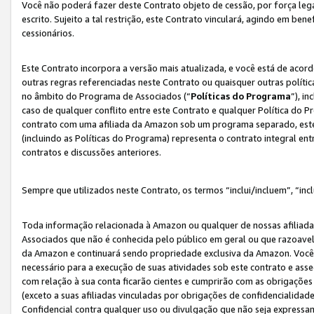
Você não poderá fazer deste Contrato objeto de cessão, por força le
escrito. Sujeito a tal restrição, este Contrato vinculará, agindo em be
cessionários.
Este Contrato incorpora a versão mais atualizada, e você está de acordo
outras regras referenciadas neste Contrato ou quaisquer outras políti
no âmbito do Programa de Associados (“
Políticas do Programa
”), i
caso de qualquer conflito entre este Contrato e qualquer Política do P
contrato com uma afiliada da Amazon sob um programa separado, este 
(incluindo as Políticas do Programa) representa o contrato integral en
contratos e discussões anteriores.
Sempre que utilizados neste Contrato, os termos “inclui/incluem”, “incl
Toda informação relacionada à Amazon ou qualquer de nossas afiliad
Associados que não é conhecida pelo público em geral ou que razoave
da Amazon e continuará sendo propriedade exclusiva da Amazon. Você
necessário para a execução de suas atividades sob este contrato e as
com relação à sua conta ficarão cientes e cumprirão com as obrigações
(exceto a suas afiliadas vinculadas por obrigações de confidencialida
Confidencial contra qualquer uso ou divulgação que não seja expressa