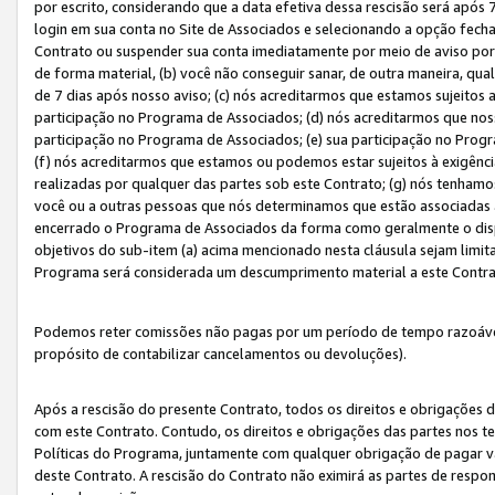
por escrito, considerando que a data efetiva dessa rescisão será após 
login em sua conta no Site de Associados e selecionando a opção fech
Contrato ou suspender sua conta imediatamente por meio de aviso por 
de forma material, (b) você não conseguir sanar, de outra maneira, qua
de 7 dias após nosso aviso; (c) nós acreditarmos que estamos sujeitos
participação no Programa de Associados; (d) nós acreditarmos que nos
participação no Programa de Associados; (e) sua participação no Progr
(f) nós acreditarmos que estamos ou podemos estar sujeitos à exigênc
realizadas por qualquer das partes sob este Contrato; (g) nós tenhamo
você ou a outras pessoas que nós determinamos que estão associadas 
encerrado o Programa de Associados da forma como geralmente o dispo
objetivos do sub-item (a) acima mencionado nesta cláusula sejam limit
Programa será considerada um descumprimento material a este Contr
Podemos reter comissões não pagas por um período de tempo razoável 
propósito de contabilizar cancelamentos ou devoluções).
Após a rescisão do presente Contrato, todos os direitos e obrigações d
com este Contrato. Contudo, os direitos e obrigações das partes nos te
Políticas do Programa, juntamente com qualquer obrigação de pagar va
deste Contrato. A rescisão do Contrato não eximirá as partes de respo