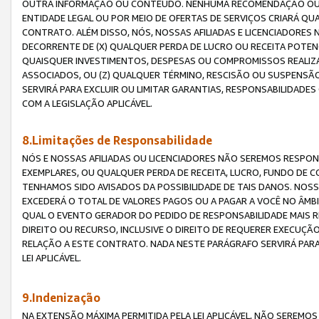
OUTRA INFORMAÇÃO OU CONTEÚDO. NENHUMA RECOMENDAÇÃO OU 
ENTIDADE LEGAL OU POR MEIO DE OFERTAS DE SERVIÇOS CRIARÁ Q
CONTRATO. ALÉM DISSO, NÓS, NOSSAS AFILIADAS E LICENCIADOR
DECORRENTE DE (X) QUALQUER PERDA DE LUCRO OU RECEITA POTENC
QUAISQUER INVESTIMENTOS, DESPESAS OU COMPROMISSOS REALIZ
ASSOCIADOS, OU (Z) QUALQUER TÉRMINO, RESCISÃO OU SUSPENSÃ
SERVIRÁ PARA EXCLUIR OU LIMITAR GARANTIAS, RESPONSABILIDADE
COM A LEGISLAÇÃO APLICÁVEL.
8.Limitações de Responsabilidade
NÓS E NOSSAS AFILIADAS OU LICENCIADORES NÃO SEREMOS RESPONS
EXEMPLARES, OU QUALQUER PERDA DE RECEITA, LUCRO, FUNDO DE 
TENHAMOS SIDO AVISADOS DA POSSIBILIDADE DE TAIS DANOS. NOS
EXCEDERÁ O TOTAL DE VALORES PAGOS OU A PAGAR A VOCÊ NO ÂM
QUAL O EVENTO GERADOR DO PEDIDO DE RESPONSABILIDADE MAIS 
DIREITO OU RECURSO, INCLUSIVE O DIREITO DE REQUERER EXECUÇÃ
RELAÇÃO A ESTE CONTRATO. NADA NESTE PARÁGRAFO SERVIRÁ PARA
LEI APLICÁVEL.
9.Indenização
NA EXTENSÃO MÁXIMA PERMITIDA PELA LEI APLICÁVEL, NÃO SEREM