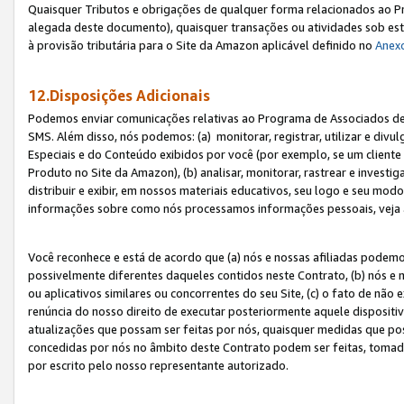
Quaisquer Tributos e obrigações de qualquer forma relacionados ao Pr
alegada deste documento), quaisquer transações ou atividades sob este
à provisão tributária para o Site da Amazon aplicável definido no
Anex
12.Disposições Adicionais
Podemos enviar comunicações relativas ao Programa de Associados de t
SMS. Além disso, nós podemos: (a) monitorar, registrar, utilizar e divu
Especiais e do Conteúdo exibidos por você (por exemplo, se um cliente
Produto no Site da Amazon), (b) analisar, monitorar, rastrear e investiga
distribuir e exibir, em nossos materiais educativos, seu logo e seu m
informações sobre como nós processamos informações pessoais, veja 
Você reconhece e está de acordo que (a) nós e nossas afiliadas podem
possivelmente diferentes daqueles contidos neste Contrato, (b) nós e 
ou aplicativos similares ou concorrentes do seu Site, (c) o fato de não
renúncia do nosso direito de executar posteriormente aquele dispositi
atualizações que possam ser feitas por nós, quaisquer medidas que p
concedidas por nós no âmbito deste Contrato podem ser feitas, tomada
por escrito pelo nosso representante autorizado.