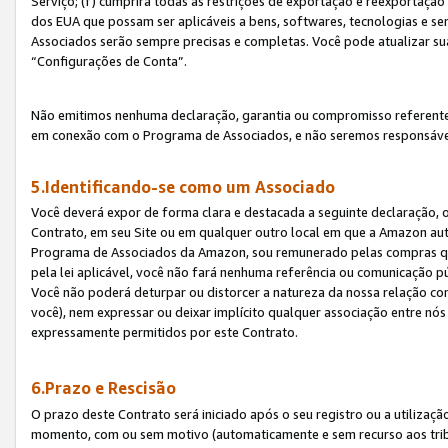
Serviço; (f) cumprirá todas as restrições de exportação e reexportaçã
dos EUA que possam ser aplicáveis a bens, softwares, tecnologias e s
Associados serão sempre precisas e completas. Você pode atualizar su
“Configurações de Conta”.
Não emitimos nenhuma declaração, garantia ou compromisso referente
em conexão com o Programa de Associados, e não seremos responsávei
5.Identificando-se como um Associado
Você deverá expor de forma clara e destacada a seguinte declaração, 
Contrato, em seu Site ou em qualquer outro local em que a Amazon aut
Programa de Associados da Amazon, sou remunerado pelas compras qual
pela lei aplicável, você não fará nenhuma referência ou comunicação p
Você não poderá deturpar ou distorcer a natureza da nossa relação com
você), nem expressar ou deixar implícito qualquer associação entre nó
expressamente permitidos por este Contrato.
6.Prazo e Rescisão
O prazo deste Contrato será iniciado após o seu registro ou a utilizaç
momento, com ou sem motivo (automaticamente e sem recurso aos tribuna