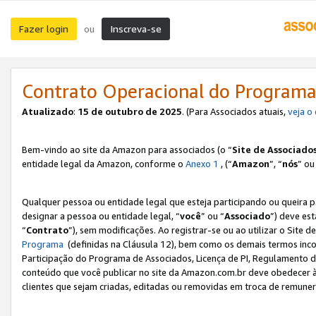
Fazer login
Inscreva-se
ou
Contrato Operacional do Programa
Atualizado
:
15 de outubro de 2025
. (Para Associados atuais,
veja o
Bem-vindo ao site da Amazon para associados (o “
Site de Associado
entidade legal da Amazon, conforme o
Anexo 1
, (“
Amazon
”, “
nós
” ou
Qualquer pessoa ou entidade legal que esteja participando ou queira 
designar a pessoa ou entidade legal, “
você
” ou “
Associado
”) deve es
“
Contrato
”), sem modificações. Ao registrar-se ou ao utilizar o Site
Programa
(definidas na Cláusula 12), bem como os demais termos inco
Participação do Programa de Associados, Licença de PI, Regulamento d
conteúdo que você publicar no site da Amazon.com.br deve obedecer à
clientes que sejam criadas, editadas ou removidas em troca de remuneraç