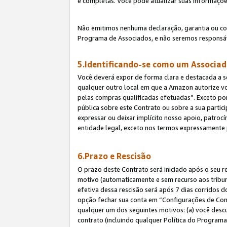
e completas. Você pode atualizar suas informaçõe
Não emitimos nenhuma declaração, garantia ou c
Programa de Associados, e não seremos responsáv
5.Identificando-se como um Associa
Você deverá expor de forma clara e destacada a s
qualquer outro local em que a Amazon autorize v
pelas compras qualificadas efetuadas”. Exceto por
pública sobre este Contrato ou sobre a sua parti
expressar ou deixar implícito nosso apoio, patroc
entidade legal, exceto nos termos expressamente 
6.Prazo e Rescisão
O prazo deste Contrato será iniciado após o seu r
motivo (automaticamente e sem recurso aos tribunai
efetiva dessa rescisão será após 7 dias corridos 
opção fechar sua conta em “Configurações de Cont
qualquer um dos seguintes motivos: (a) você descu
contrato (incluindo qualquer Política do Programa