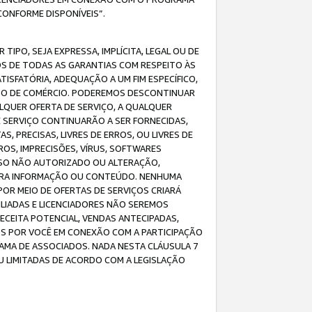
CONFORME DISPONÍVEIS”.
IPO, SEJA EXPRESSA, IMPLÍCITA, LEGAL OU DE
OS DE TODAS AS GARANTIAS COM RESPEITO ÀS
TISFATÓRIA, ADEQUAÇÃO A UM FIM ESPECÍFICO,
USO DE COMÉRCIO. PODEREMOS DESCONTINUAR
LQUER OFERTA DE SERVIÇO, A QUALQUER
E SERVIÇO CONTINUARÃO A SER FORNECIDAS,
PRECISAS, LIVRES DE ERROS, OU LIVRES DE
OS, IMPRECISÕES, VÍRUS, SOFTWARES
ESSO NÃO AUTORIZADO OU ALTERAÇÃO,
UTRA INFORMAÇÃO OU CONTEÚDO. NENHUMA
R MEIO DE OFERTAS DE SERVIÇOS CRIARÁ
LIADAS E LICENCIADORES NÃO SEREMOS
CEITA POTENCIAL, VENDAS ANTECIPADAS,
OS POR VOCÊ EM CONEXÃO COM A PARTICIPAÇÃO
AMA DE ASSOCIADOS. NADA NESTA CLÁUSULA 7
U LIMITADAS DE ACORDO COM A LEGISLAÇÃO