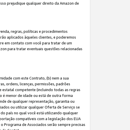
 isso prejudique qualquer direito da Amazon de
enda, regras, políticas e procedimentos
erão aplicados àqueles clientes, e poderemos
tre em contato com você para tratar de um
azon para tratar eventuais questões relacionadas
rmidade com este Contrato, (b) nem a sua
as, ordens, licenças, permissões, padrões
de estatal competente (incluindo todas as regras
ão é menor de idade ou está de outra forma
ende de qualquer representação, garantia ou
ados ou utilizar qualquer Oferta de Serviço se
do país no qual você está utilizando qualquer
exportação compatíveis com a legislação dos EUA
om o Programa de Associados serão sempre precisas