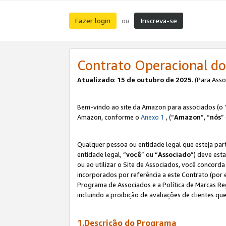
Fazer login
Inscreva-se
ou
Contrato Operacional do
Atualizado
:
15 de outubro de 2025
. (Para Ass
Bem-vindo ao site da Amazon para associados (o 
Amazon, conforme o
Anexo 1
, (“
Amazon
”, “
nós
”
Qualquer pessoa ou entidade legal que esteja par
entidade legal, “
você
” ou “
Associado
”) deve est
ou ao utilizar o Site de Associados, você concord
incorporados por referência a este Contrato (por
Programa de Associados e a Política de Marcas R
incluindo a proibição de avaliações de clientes qu
1.Descrição do Programa