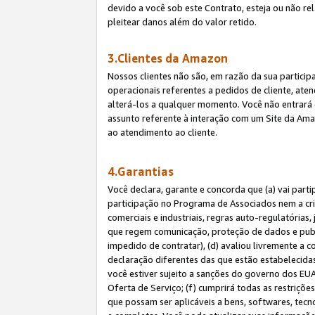
devido a você sob este Contrato, esteja ou não r
pleitear danos além do valor retido.
3.Clientes da Amazon
Nossos clientes não são, em razão da sua particip
operacionais referentes a pedidos de cliente, ate
alterá-los a qualquer momento. Você não entrará 
assunto referente à interação com um Site da Amaz
ao atendimento ao cliente.
4.Garantias
Você declara, garante e concorda que (a) vai part
participação no Programa de Associados nem a cria
comerciais e industriais, regras auto-regulatórias
que regem comunicação, proteção de dados e public
impedido de contratar), (d) avaliou livremente a
declaração diferentes das que estão estabelecidas
você estiver sujeito a sanções do governo dos EU
Oferta de Serviço; (f) cumprirá todas as restriçõ
que possam ser aplicáveis a bens, softwares, tec