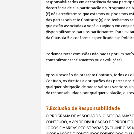
responsabilizados em decorrência da sua particip
decorrência de sua participação no Programa de As
(f) nós acreditarmos que estamos ou podemos esta
das partes sob este Contrato; (g) nós tenhamos r
que estão associadas a você ou agindo em conjun
disponibilizamos para os participantes. Para evit
da Cláusula 5 e conforme especificado nas Políti
Podemos reter comissões não pagas por um períod
contabilizar cancelamentos ou devoluções).
Após a rescisão do presente Contrato, todos os di
Contudo, os direitos e obrigações das partes nos 
qualquer obrigação de pagar valores vencidos ain
de responsabilidade por qualquer violação, ou re
7.Exclusão de Responsabilidade
O PROGRAMA DE ASSOCIADOS, O SITE DA AMAZO
CONTEÚDO, A API DE DIVULGAÇÃO DE PRODUTOS
LOGOS E MARCAS REGISTRADAS (INCLUINDO AS 
INFORMAÇÕES E CONTEÚDOS FORNECIDOS OU UT