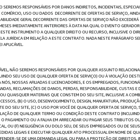
O SEREMOS RESPONSÁVEIS POR DANOS INDIRETOS, INCIDENTAIS, ESPECIA
E COMÉRCIO, USO OU DADOS DECORRENTE DE OFERTAS DE SERVIÇO, AIN
SABILIDADE GERAL DECORRENTE DAS OFERTAS DE SERVIÇO NÃO EXCEDERÁ 
ESES IMEDIATAMENTE ANTERIORES À DATA NA QUAL O EVENTO GERADOR 
 ESTE INSTRUMENTO A QUALQUER DIREITO OU RECURSO, INCLUSIVE O DIR
 JURÍDICA EM RELAÇÃO A ESTE CONTRATO. NADA NESTE PARÁGRAFO SER
 APLICÁVEL.
ICÁVEL, NÃO SEREMOS RESPONSÁVEIS POR QUALQUER ASSUNTO RELACIONA
INDO SEU USO DE QUALQUER OFERTA DE SERVIÇO) OU À VIOLAÇÃO DEST
 NÓS, NOSSAS AFILIADAS E LICENCIADORES, E OS EMPREGADOS, FUNCION
ANDAS, RECLAMAÇÕES DE DANOS, PERDAS, RESPONSABILIDADE, CUSTAS E 
E OU QUAISQUER MATERIAIS QUE CONSTEM DO SEU SITE, INCLUSIVE A COM
ESSOS, (B) O USO, DESENVOLVIMENTO, DESIGN, MANUFATURA, PRODUÇÃ
E DO SEU SITE, (C) O USO POR VOCÊ DE QUALQUER OFERTA DE SERVIÇO, 
 VIOLAÇÃO DE QUALQUER TERMO OU CONDIÇÃO DESTE CONTRATO (INCLUIND
 O PAGAMENTO OU A FALHA EM ARRECADAR OU PAGAR SEUS TRIBUTOS OU
AL, OU (F) NEGLIGÊNCIA OU DOLO SEU, DE SEUS EMPREGADOS OU DE SEU
IDAS LEGAIS E EXECUTAR QUALQUER ATO PROCESSUAL EM NOME DE QUA
DEFENDER-SE DE UMA DEMANDA LEGAL OU PARA A PROTEÇÃO DE DIREITOS,