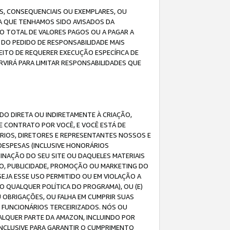
IS, CONSEQUENCIAIS OU EXEMPLARES, OU
DA QUE TENHAMOS SIDO AVISADOS DA
O TOTAL DE VALORES PAGOS OU A PAGAR A
DO PEDIDO DE RESPONSABILIDADE MAIS
EITO DE REQUERER EXECUÇÃO ESPECÍFICA DE
VIRÁ PARA LIMITAR RESPONSABILIDADES QUE
DO DIRETA OU INDIRETAMENTE À CRIAÇÃO,
E CONTRATO POR VOCÊ, E VOCÊ ESTÁ DE
ÁRIOS, DIRETORES E REPRESENTANTES NOSSOS E
DESPESAS (INCLUSIVE HONORÁRIOS
BINAÇÃO DO SEU SITE OU DAQUELES MATERIAIS
O, PUBLICIDADE, PROMOÇÃO OU MARKETING DO
SEJA ESSE USO PERMITIDO OU EM VIOLAÇÃO A
O QUALQUER POLÍTICA DO PROGRAMA), OU (E)
 OBRIGAÇÕES, OU FALHA EM CUMPRIR SUAS
S FUNCIONÁRIOS TERCEIRIZADOS. NÓS OU
LQUER PARTE DA AMAZON, INCLUINDO POR
 INCLUSIVE PARA GARANTIR O CUMPRIMENTO