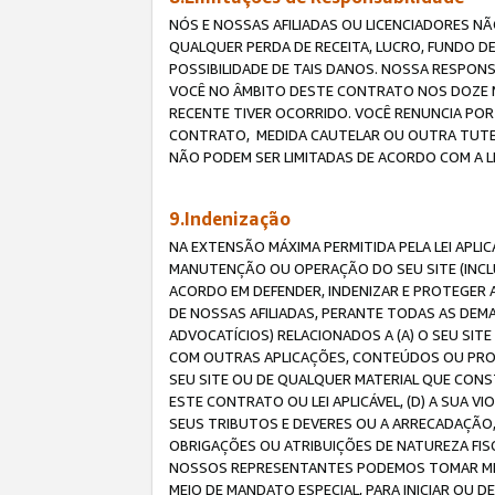
NÓS E NOSSAS AFILIADAS OU LICENCIADORES NÃ
QUALQUER PERDA DE RECEITA, LUCRO, FUNDO D
POSSIBILIDADE DE TAIS DANOS. NOSSA RESPON
VOCÊ NO ÂMBITO DESTE CONTRATO NOS DOZE M
RECENTE TIVER OCORRIDO. VOCÊ RENUNCIA POR
CONTRATO, MEDIDA CAUTELAR OU OUTRA TUTELA
NÃO PODEM SER LIMITADAS DE ACORDO COM A LEI
9.Indenização
NA EXTENSÃO MÁXIMA PERMITIDA PELA LEI APL
MANUTENÇÃO OU OPERAÇÃO DO SEU SITE (INCLU
ACORDO EM DEFENDER, INDENIZAR E PROTEGER A
DE NOSSAS AFILIADAS, PERANTE TODAS AS DEM
ADVOCATÍCIOS) RELACIONADOS A (A) O SEU SIT
COM OUTRAS APLICAÇÕES, CONTEÚDOS OU PROC
SEU SITE OU DE QUALQUER MATERIAL QUE CONST
ESTE CONTRATO OU LEI APLICÁVEL, (D) A SUA
SEUS TRIBUTOS E DEVERES OU A ARRECADAÇÃO,
OBRIGAÇÕES OU ATRIBUIÇÕES DE NATUREZA FISC
NOSSOS REPRESENTANTES PODEMOS TOMAR MED
MEIO DE MANDATO ESPECIAL, PARA INICIAR OU 