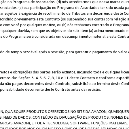
ação no Programa de Associados; (d) nós acreditarmos que nossa marca ou r
sociados; (e) sua participação no Programa de Associados ter sido usada par
r sujeitos à exigência de recolhimento de Tributos em decorrência deste Co
escindido previamente este Contrato (ou suspendido sua conta) com relação
to com você por qualquer motivo, ou (h) nós tenhamos encerrado o Progra
ar qualquer dúvida, sem que os objetivos do sub-item (a) acima mencionado n
cas do Programa será considerada um descumprimento material a este Contr
o de tempo razoável após a rescisão, para garantir o pagamento do valor 
reitos e obrigações das partes serão extintos, incluindo toda e qualquer li
termos das Seções 3, 4, 5, 6, 7, 8, 10 e 11 deste Contrato e conforme espec
da não pagos decorrentes deste Contrato, subsistirão ao término deste Contr
sponsabilidade decorrente deste Contrato antes da rescisão.
N, QUAISQUER PRODUTOS OFERECIDOS NO SITE DA AMAZON, QUAISQUER LI
, FEED DE DADOS, CONTEÚDO DE DIVULGAÇÃO DE PRODUTOS, NOMES DE 
MARCAS AMAZON), E TODA TECNOLOGIA, SOFTWARE, FUNÇÕES, MATERIAIS,
ILIZADOS POR NÓS OU EM NOSSO NOME OU DE NOSSAS AFILIADAS OU L