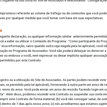
s logando na sua conta no Site de Associados e selecionando “Configuraçõe
ompromisso referente ao volume de tráfego ou de comissões que você pode
eis por qualquer medida que você tomar com base em suas expectativas.
do
eguinte declaração, ou qualquer informação similar anteriormente permitid
ocê a exibir ou utilizar o Conteúdo do Programa: “Como participante do P
 essa informação, salvo quando outra seja exigida pela lei aplicável, você
cipação no Programa de Associados. Você não poderá deturpar ou distorcer a
ínio ou endosso a você), nem expressar ou deixar implícito qualquer associaç
permitidos por este Contrato.
egistro ou a utilização do Site de Associados. As partes podem rescindir e
s, se permitido pela lei aplicável), fornecendo à outra parte um aviso de r
do envio do aviso. Você pode enviar um aviso de rescisão fazendo login em s
a”. Além disso, podemos rescindir este Contrato ou suspender sua conta im
mprir este Contrato de forma material, (b) você não conseguir sanar, de out
) dentro de 7 dias após nosso aviso; (c) nós acreditarmos que estamos sujei