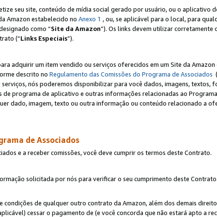
e seu site, conteúdo de mídia social gerado por usuário, ou o aplicativo d
e da Amazon estabelecido no
Anexo 1
, ou, se aplicável para o local, para qua
designado como “
Site da Amazon
”). Os links devem utilizar corretamente 
rato (“
Links Especiais
”).
para adquirir um item vendido ou serviços oferecidos em um Site da Amazon 
forme descrito no
Regulamento das Comissões do Programa de Associados
(
 serviços, nós poderemos disponibilizar para você dados, imagens, textos, fo
ces de programa de aplicativo e outras informações relacionadas ao Programa
uer dado, imagem, texto ou outra informação ou conteúdo relacionado a ofe
ograma de Associados
ciados e a receber comissões, você deve cumprir os termos deste Contrato.
rmação solicitada por nós para verificar o seu cumprimento deste Contrato
 e condições de qualquer outro contrato da Amazon, além dos demais direito
 aplicável) cessar o pagamento de (e você concorda que não estará apto a r