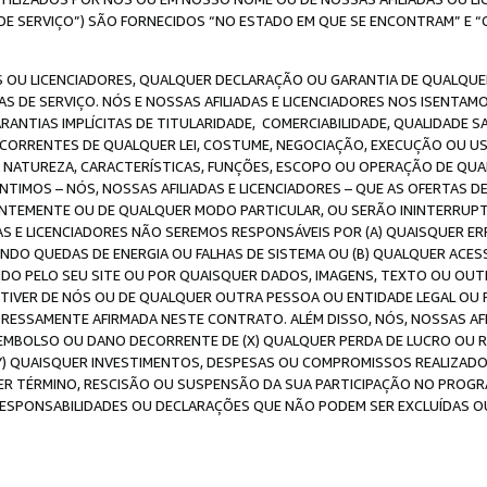
DE SERVIÇO”) SÃO FORNECIDOS “NO ESTADO EM QUE SE ENCONTRAM” E “
 OU LICENCIADORES, QUALQUER DECLARAÇÃO OU GARANTIA DE QUALQUER T
S DE SERVIÇO. NÓS E NOSSAS AFILIADAS E LICENCIADORES NOS ISENTAM
ANTIAS IMPLÍCITAS DE TITULARIDADE, COMERCIABILIDADE, QUALIDADE SA
ECORRENTES DE QUALQUER LEI, COSTUME, NEGOCIAÇÃO, EXECUÇÃO OU 
A NATUREZA, CARACTERÍSTICAS, FUNÇÕES, ESCOPO OU OPERAÇÃO DE QUA
IMOS – NÓS, NOSSAS AFILIADAS E LICENCIADORES – QUE AS OFERTAS D
EMENTE OU DE QUALQUER MODO PARTICULAR, OU SERÃO ININTERRUPTAS, 
S E LICENCIADORES NÃO SEREMOS RESPONSÁVEIS POR (A) QUAISQUER ERR
UINDO QUEDAS DE ENERGIA OU FALHAS DE SISTEMA OU (B) QUALQUER AC
IDO PELO SEU SITE OU POR QUAISQUER DADOS, IMAGENS, TEXTO OU O
VER DE NÓS OU DE QUALQUER OUTRA PESSOA OU ENTIDADE LEGAL OU PO
ESSAMENTE AFIRMADA NESTE CONTRATO. ALÉM DISSO, NÓS, NOSSAS AFI
MBOLSO OU DANO DECORRENTE DE (X) QUALQUER PERDA DE LUCRO OU RE
(Y) QUAISQUER INVESTIMENTOS, DESPESAS OU COMPROMISSOS REALIZAD
ER TÉRMINO, RESCISÃO OU SUSPENSÃO DA SUA PARTICIPAÇÃO NO PROGR
, RESPONSABILIDADES OU DECLARAÇÕES QUE NÃO PODEM SER EXCLUÍDAS O