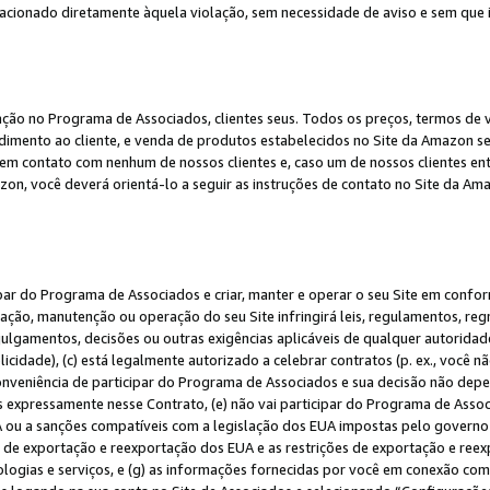
elacionado diretamente àquela violação, sem necessidade de aviso e sem que
ação no Programa de Associados, clientes seus. Todos os preços, termos de v
ndimento ao cliente, e venda de produtos estabelecidos no Site da Amazon s
em contato com nenhum de nossos clientes e, caso um de nossos clientes en
on, você deverá orientá-lo a seguir as instruções de contato no Site da Am
ipar do Programa de Associados e criar, manter e operar o seu Site em confo
ção, manutenção ou operação do seu Site infringirá leis, regulamentos, regr
, julgamentos, decisões ou outras exigências aplicáveis de qualquer autorida
idade), (c) está legalmente autorizado a celebrar contratos (p. ex., você n
 conveniência de participar do Programa de Associados e sua decisão não dep
 expressamente nesse Contrato, (e) não vai participar do Programa de Associ
A ou a sanções compatíveis com a legislação dos EUA impostas pelo governo 
es de exportação e reexportação dos EUA e as restrições de exportação e re
nologias e serviços, e (g) as informações fornecidas por você em conexão c