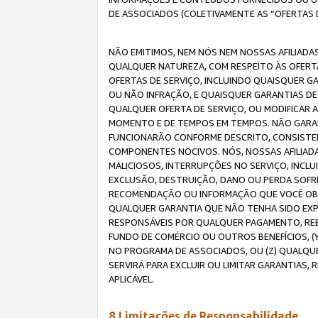
DE ASSOCIADOS (COLETIVAMENTE AS “OFERTAS 
NÃO EMITIMOS, NEM NÓS NEM NOSSAS AFILIADAS
QUALQUER NATUREZA, COM RESPEITO ÀS OFERTA
OFERTAS DE SERVIÇO, INCLUINDO QUAISQUER GAR
OU NÃO INFRAÇÃO, E QUAISQUER GARANTIAS D
QUALQUER OFERTA DE SERVIÇO, OU MODIFICAR 
MOMENTO E DE TEMPOS EM TEMPOS. NÃO GARANT
FUNCIONARÃO CONFORME DESCRITO, CONSISTENT
COMPONENTES NOCIVOS. NÓS, NOSSAS AFILIADA
MALICIOSOS, INTERRUPÇÕES NO SERVIÇO, INCL
EXCLUSÃO, DESTRUIÇÃO, DANO OU PERDA SOFR
RECOMENDAÇÃO OU INFORMAÇÃO QUE VOCÊ OBTI
QUALQUER GARANTIA QUE NÃO TENHA SIDO EXPR
RESPONSÁVEIS POR QUALQUER PAGAMENTO, REE
FUNDO DE COMÉRCIO OU OUTROS BENEFÍCIOS, 
NO PROGRAMA DE ASSOCIADOS, OU (Z) QUALQU
SERVIRÁ PARA EXCLUIR OU LIMITAR GARANTIAS
APLICÁVEL.
8.Limitações de Responsabilidade