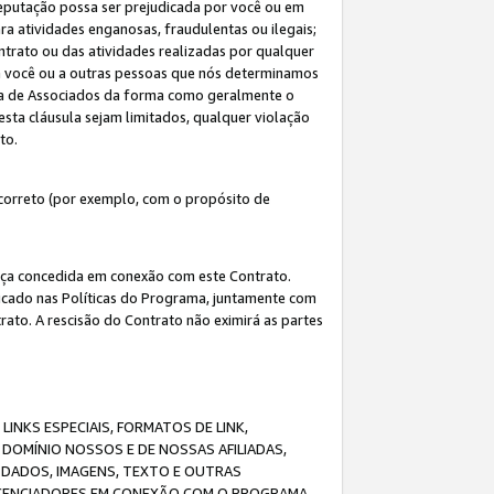
eputação possa ser prejudicada por você ou em
a atividades enganosas, fraudulentas ou ilegais;
ntrato ou das atividades realizadas por qualquer
 a você ou a outras pessoas que nós determinamos
ma de Associados da forma como geralmente o
esta cláusula sejam limitados, qualquer violação
ato.
correto (por exemplo, com o propósito de
cença concedida em conexão com este Contrato.
ificado nas Políticas do Programa, juntamente com
ato. A rescisão do Contrato não eximirá as partes
NKS ESPECIAIS, FORMATOS DE LINK,
DOMÍNIO NOSSOS E DE NOSSAS AFILIADAS,
 DADOS, IMAGENS, TEXTO E OUTRAS
ICENCIADORES EM CONEXÃO COM O PROGRAMA