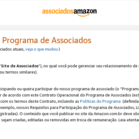
 Programa de Associados
ociados atuais,
veja o que mudou
)
“
Site de Associados
”), no qual você pode gerenciar seu relacionamento de 
 ou termos similares).
ticipando ou queira participar do nosso programa de associado (o “Programa
ar de acordo com este Contrato Operacional do Programa de Associados (est
a com os termos deste Contrato, incluindo as
Políticas do Programa
(definida
 exemplo, nossos Requisitos para Participação do Programa de Associados, 
egistradas). O conteúdo que você publicar no site da Amazon.com.br deve o
e sejam criadas, editadas ou removidas em troca de remuneração. Leia atentam