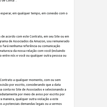
s de Conta”.
 esperar, em qualquer tempo, em conexão com o
a de acordo com este Contrato, em seu Site ou em
rograma de Associados da Amazon, sou remunerado
 não fará nenhuma referência ou comunicação
 natureza da nossa relação com você (incluindo
ão entre nós e você ou qualquer outra pessoa ou
ste Contrato a qualquer momento, com ou sem
escisão por escrito, considerando que a data
ua conta no Site de Associados e selecionando a
ediatamente por meio de aviso por escrito por
ra maneira, qualquer outra violação a este
tos a potenciais demandas legais ou a sermos