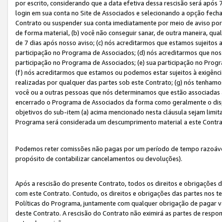
por escrito, considerando que a data efetiva dessa rescisão será após 
login em sua conta no Site de Associados e selecionando a opção fech
Contrato ou suspender sua conta imediatamente por meio de aviso por 
de forma material, (b) você não conseguir sanar, de outra maneira, qua
de 7 dias após nosso aviso; (c) nós acreditarmos que estamos sujeitos
participação no Programa de Associados; (d) nós acreditarmos que nos
participação no Programa de Associados; (e) sua participação no Progr
(f) nós acreditarmos que estamos ou podemos estar sujeitos à exigênc
realizadas por qualquer das partes sob este Contrato; (g) nós tenhamo
você ou a outras pessoas que nós determinamos que estão associadas 
encerrado o Programa de Associados da forma como geralmente o dispo
objetivos do sub-item (a) acima mencionado nesta cláusula sejam limit
Programa será considerada um descumprimento material a este Contr
Podemos reter comissões não pagas por um período de tempo razoável 
propósito de contabilizar cancelamentos ou devoluções).
Após a rescisão do presente Contrato, todos os direitos e obrigações d
com este Contrato. Contudo, os direitos e obrigações das partes nos te
Políticas do Programa, juntamente com qualquer obrigação de pagar va
deste Contrato. A rescisão do Contrato não eximirá as partes de respo