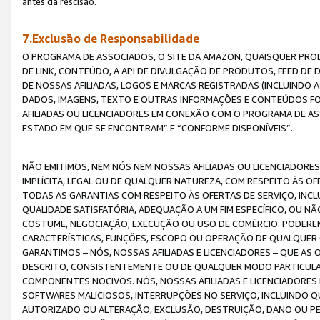
antes da rescisão.
7.Exclusão de Responsabilidade
O PROGRAMA DE ASSOCIADOS, O SITE DA AMAZON, QUAISQUER PROD
DE LINK, CONTEÚDO, A API DE DIVULGAÇÃO DE PRODUTOS, FEED D
DE NOSSAS AFILIADAS, LOGOS E MARCAS REGISTRADAS (INCLUINDO 
DADOS, IMAGENS, TEXTO E OUTRAS INFORMAÇÕES E CONTEÚDOS F
AFILIADAS OU LICENCIADORES EM CONEXÃO COM O PROGRAMA DE AS
ESTADO EM QUE SE ENCONTRAM” E “CONFORME DISPONÍVEIS”.
NÃO EMITIMOS, NEM NÓS NEM NOSSAS AFILIADAS OU LICENCIADORE
IMPLÍCITA, LEGAL OU DE QUALQUER NATUREZA, COM RESPEITO ÀS OF
TODAS AS GARANTIAS COM RESPEITO ÀS OFERTAS DE SERVIÇO, INCL
QUALIDADE SATISFATÓRIA, ADEQUAÇÃO A UM FIM ESPECÍFICO, OU N
COSTUME, NEGOCIAÇÃO, EXECUÇÃO OU USO DE COMÉRCIO. PODEREM
CARACTERÍSTICAS, FUNÇÕES, ESCOPO OU OPERAÇÃO DE QUALQUER 
GARANTIMOS – NÓS, NOSSAS AFILIADAS E LICENCIADORES – QUE A
DESCRITO, CONSISTENTEMENTE OU DE QUALQUER MODO PARTICULAR, 
COMPONENTES NOCIVOS. NÓS, NOSSAS AFILIADAS E LICENCIADORES 
SOFTWARES MALICIOSOS, INTERRUPÇÕES NO SERVIÇO, INCLUINDO Q
AUTORIZADO OU ALTERAÇÃO, EXCLUSÃO, DESTRUIÇÃO, DANO OU PE