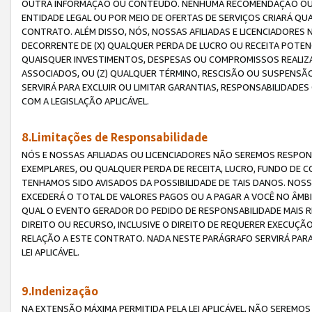
OUTRA INFORMAÇÃO OU CONTEÚDO. NENHUMA RECOMENDAÇÃO OU 
ENTIDADE LEGAL OU POR MEIO DE OFERTAS DE SERVIÇOS CRIARÁ Q
CONTRATO. ALÉM DISSO, NÓS, NOSSAS AFILIADAS E LICENCIADOR
DECORRENTE DE (X) QUALQUER PERDA DE LUCRO OU RECEITA POTENC
QUAISQUER INVESTIMENTOS, DESPESAS OU COMPROMISSOS REALIZ
ASSOCIADOS, OU (Z) QUALQUER TÉRMINO, RESCISÃO OU SUSPENSÃ
SERVIRÁ PARA EXCLUIR OU LIMITAR GARANTIAS, RESPONSABILIDADE
COM A LEGISLAÇÃO APLICÁVEL.
8.Limitações de Responsabilidade
NÓS E NOSSAS AFILIADAS OU LICENCIADORES NÃO SEREMOS RESPONS
EXEMPLARES, OU QUALQUER PERDA DE RECEITA, LUCRO, FUNDO DE 
TENHAMOS SIDO AVISADOS DA POSSIBILIDADE DE TAIS DANOS. NOS
EXCEDERÁ O TOTAL DE VALORES PAGOS OU A PAGAR A VOCÊ NO ÂM
QUAL O EVENTO GERADOR DO PEDIDO DE RESPONSABILIDADE MAIS 
DIREITO OU RECURSO, INCLUSIVE O DIREITO DE REQUERER EXECUÇÃ
RELAÇÃO A ESTE CONTRATO. NADA NESTE PARÁGRAFO SERVIRÁ PARA
LEI APLICÁVEL.
9.Indenização
NA EXTENSÃO MÁXIMA PERMITIDA PELA LEI APLICÁVEL, NÃO SEREM