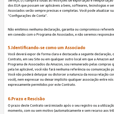
Serviço; (f) cumprirá todas as restrições de exportação e reexportaçã
dos EUA que possam ser aplicáveis a bens, softwares, tecnologias e s
Associados serão sempre precisas e completas. Você pode atualizar su
“Configurações de Conta”.
Não emitimos nenhuma declaração, garantia ou compromisso referente
em conexão com o Programa de Associados, e não seremos responsávei
5.Identificando-se como um Associado
Você deverá expor de forma clara e destacada a seguinte declaração, 
Contrato, em seu Site ou em qualquer outro local em que a Amazon aut
Programa de Associados da Amazon, sou remunerado pelas compras qual
pela lei aplicável, você não fará nenhuma referência ou comunicação p
Você não poderá deturpar ou distorcer a natureza da nossa relação com
você), nem expressar ou deixar implícito qualquer associação entre nó
expressamente permitidos por este Contrato.
6.Prazo e Rescisão
O prazo deste Contrato será iniciado após o seu registro ou a utilizaç
momento, com ou sem motivo (automaticamente e sem recurso aos tribuna