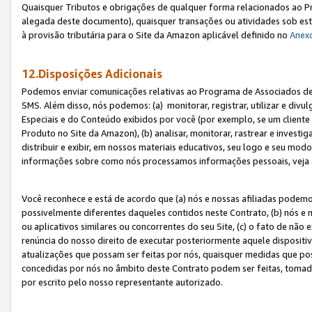
Quaisquer Tributos e obrigações de qualquer forma relacionados ao Pr
alegada deste documento), quaisquer transações ou atividades sob este
à provisão tributária para o Site da Amazon aplicável definido no
Anex
12.Disposições Adicionais
Podemos enviar comunicações relativas ao Programa de Associados de t
SMS. Além disso, nós podemos: (a) monitorar, registrar, utilizar e divu
Especiais e do Conteúdo exibidos por você (por exemplo, se um cliente
Produto no Site da Amazon), (b) analisar, monitorar, rastrear e investiga
distribuir e exibir, em nossos materiais educativos, seu logo e seu m
informações sobre como nós processamos informações pessoais, veja 
Você reconhece e está de acordo que (a) nós e nossas afiliadas podem
possivelmente diferentes daqueles contidos neste Contrato, (b) nós e 
ou aplicativos similares ou concorrentes do seu Site, (c) o fato de não
renúncia do nosso direito de executar posteriormente aquele dispositi
atualizações que possam ser feitas por nós, quaisquer medidas que p
concedidas por nós no âmbito deste Contrato podem ser feitas, tomada
por escrito pelo nosso representante autorizado.