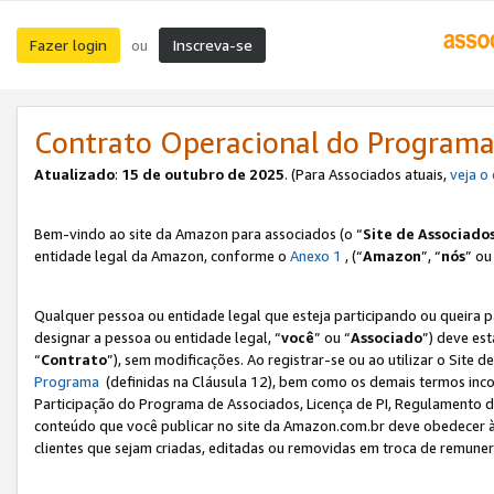
Fazer login
Inscreva-se
ou
Contrato Operacional do Programa
Atualizado
:
15 de outubro de 2025
. (Para Associados atuais,
veja o
Bem-vindo ao site da Amazon para associados (o “
Site de Associado
entidade legal da Amazon, conforme o
Anexo 1
, (“
Amazon
”, “
nós
” ou
Qualquer pessoa ou entidade legal que esteja participando ou queira 
designar a pessoa ou entidade legal, “
você
” ou “
Associado
”) deve es
“
Contrato
”), sem modificações. Ao registrar-se ou ao utilizar o Site
Programa
(definidas na Cláusula 12), bem como os demais termos inco
Participação do Programa de Associados, Licença de PI, Regulamento d
conteúdo que você publicar no site da Amazon.com.br deve obedecer à
clientes que sejam criadas, editadas ou removidas em troca de remuneraç