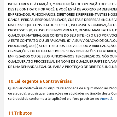
INDIRETAMENTE À CRIAÇÃO, MANUTENÇÃO OU OPERAÇÃO DO SEU SIT
DESTE CONTRATO POR VOCÊ, E VOCÊ ESTÁ DE ACORDO EM DEFENDER, 
EMPREGADOS, FUNCIONÁRIOS, DIRETORES E REPRESENTANTES NOSS
DANOS, PERDAS, RESPONSABILIDADE, CUSTAS E DESPESAS (INCLUSI
MATERIAIS QUE CONSTEM DO SEU SITE, INCLUSIVE A COMBINAÇÃO 
PROCESSOS, (B) O USO, DESENVOLVIMENTO, DESIGN, MANUFATURA,
QUALQUER MATERIAL QUE CONSTE DO SEU SITE, (C) O USO POR VOC
A ESTE CONTRATO OU LEI APLICÁVEL, (D) A SUA VIOLAÇÃO DE QU
PROGRAMA), OU (E) SEUS TRIBUTOS E DEVERES OU A ARRECADAÇÃO
OBRIGAÇÕES, OU FALHA EM CUMPRIR SUAS OBRIGAÇÕES OU ATRIBUIÇÕ
EMPREGADOS OU DE SEUS FUNCIONÁRIOS TERCEIRIZADOS. NÓS OU
QUALQUER ATO PROCESSUAL EM NOME DE QUALQUER PARTE DA AMAZO
DE UMA DEMANDA LEGAL OU PARA A PROTEÇÃO DE DIREITOS, INCLU
10.Lei Regente e Controvérsias
Qualquer controvérsia ou disputa relacionada de algum modo ao Progra
ou alegada), a quaisquer transações ou atividades no âmbito deste Con
será decidida conforme a lei aplicável e o foro previstos no
Anexo 2
.
11.Tributos