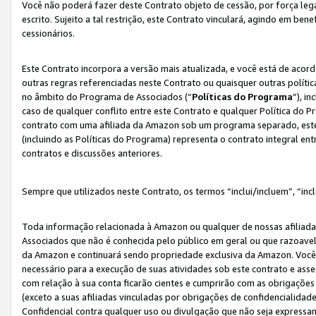
Você não poderá fazer deste Contrato objeto de cessão, por força le
escrito. Sujeito a tal restrição, este Contrato vinculará, agindo em be
cessionários.
Este Contrato incorpora a versão mais atualizada, e você está de acordo
outras regras referenciadas neste Contrato ou quaisquer outras políti
no âmbito do Programa de Associados (“
Políticas do Programa
”), i
caso de qualquer conflito entre este Contrato e qualquer Política do P
contrato com uma afiliada da Amazon sob um programa separado, este 
(incluindo as Políticas do Programa) representa o contrato integral en
contratos e discussões anteriores.
Sempre que utilizados neste Contrato, os termos “inclui/incluem”, “incl
Toda informação relacionada à Amazon ou qualquer de nossas afiliad
Associados que não é conhecida pelo público em geral ou que razoave
da Amazon e continuará sendo propriedade exclusiva da Amazon. Você
necessário para a execução de suas atividades sob este contrato e as
com relação à sua conta ficarão cientes e cumprirão com as obrigações
(exceto a suas afiliadas vinculadas por obrigações de confidencialida
Confidencial contra qualquer uso ou divulgação que não seja expressa