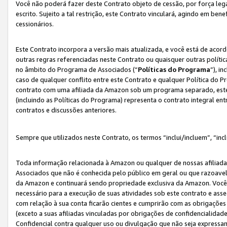
Você não poderá fazer deste Contrato objeto de cessão, por força le
escrito. Sujeito a tal restrição, este Contrato vinculará, agindo em be
cessionários.
Este Contrato incorpora a versão mais atualizada, e você está de acordo
outras regras referenciadas neste Contrato ou quaisquer outras políti
no âmbito do Programa de Associados (“
Políticas do Programa
”), i
caso de qualquer conflito entre este Contrato e qualquer Política do P
contrato com uma afiliada da Amazon sob um programa separado, este 
(incluindo as Políticas do Programa) representa o contrato integral en
contratos e discussões anteriores.
Sempre que utilizados neste Contrato, os termos “inclui/incluem”, “incl
Toda informação relacionada à Amazon ou qualquer de nossas afiliad
Associados que não é conhecida pelo público em geral ou que razoave
da Amazon e continuará sendo propriedade exclusiva da Amazon. Você
necessário para a execução de suas atividades sob este contrato e as
com relação à sua conta ficarão cientes e cumprirão com as obrigações
(exceto a suas afiliadas vinculadas por obrigações de confidencialida
Confidencial contra qualquer uso ou divulgação que não seja expressa