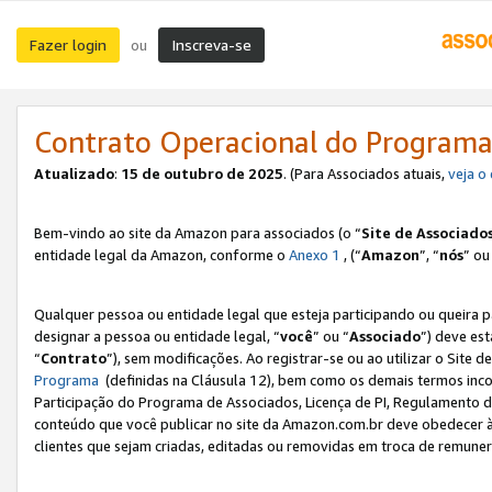
Fazer login
Inscreva-se
ou
Contrato Operacional do Programa
Atualizado
:
15 de outubro de 2025
. (Para Associados atuais,
veja o
Bem-vindo ao site da Amazon para associados (o “
Site de Associado
entidade legal da Amazon, conforme o
Anexo 1
, (“
Amazon
”, “
nós
” ou
Qualquer pessoa ou entidade legal que esteja participando ou queira 
designar a pessoa ou entidade legal, “
você
” ou “
Associado
”) deve es
“
Contrato
”), sem modificações. Ao registrar-se ou ao utilizar o Site
Programa
(definidas na Cláusula 12), bem como os demais termos inco
Participação do Programa de Associados, Licença de PI, Regulamento d
conteúdo que você publicar no site da Amazon.com.br deve obedecer à
clientes que sejam criadas, editadas ou removidas em troca de remuneraç