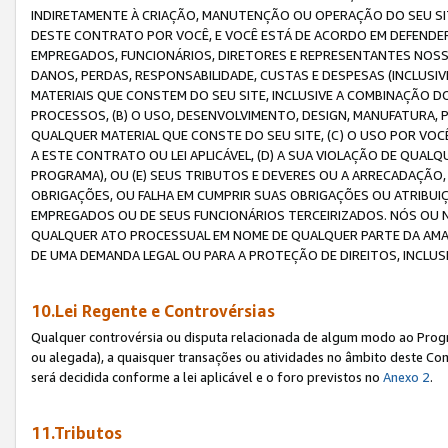
INDIRETAMENTE À CRIAÇÃO, MANUTENÇÃO OU OPERAÇÃO DO SEU SIT
DESTE CONTRATO POR VOCÊ, E VOCÊ ESTÁ DE ACORDO EM DEFENDER, 
EMPREGADOS, FUNCIONÁRIOS, DIRETORES E REPRESENTANTES NOSS
DANOS, PERDAS, RESPONSABILIDADE, CUSTAS E DESPESAS (INCLUSI
MATERIAIS QUE CONSTEM DO SEU SITE, INCLUSIVE A COMBINAÇÃO 
PROCESSOS, (B) O USO, DESENVOLVIMENTO, DESIGN, MANUFATURA,
QUALQUER MATERIAL QUE CONSTE DO SEU SITE, (C) O USO POR VOC
A ESTE CONTRATO OU LEI APLICÁVEL, (D) A SUA VIOLAÇÃO DE QU
PROGRAMA), OU (E) SEUS TRIBUTOS E DEVERES OU A ARRECADAÇÃO
OBRIGAÇÕES, OU FALHA EM CUMPRIR SUAS OBRIGAÇÕES OU ATRIBUIÇÕ
EMPREGADOS OU DE SEUS FUNCIONÁRIOS TERCEIRIZADOS. NÓS OU
QUALQUER ATO PROCESSUAL EM NOME DE QUALQUER PARTE DA AMAZO
DE UMA DEMANDA LEGAL OU PARA A PROTEÇÃO DE DIREITOS, INCLU
10.Lei Regente e Controvérsias
Qualquer controvérsia ou disputa relacionada de algum modo ao Progra
ou alegada), a quaisquer transações ou atividades no âmbito deste Con
será decidida conforme a lei aplicável e o foro previstos no
Anexo 2
.
11.Tributos