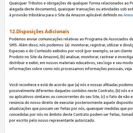
Quaisquer Tributos e obrigações de qualquer forma relacionados ao Pr
alegada deste documento), quaisquer transações ou atividades sob este
à provisão tributária para o Site da Amazon aplicável definido no
Anex
12.Disposições Adicionais
Podemos enviar comunicações relativas ao Programa de Associados de t
SMS. Além disso, nós podemos: (a) monitorar, registrar, utilizar e divu
Especiais e do Conteúdo exibidos por você (por exemplo, se um cliente
Produto no Site da Amazon), (b) analisar, monitorar, rastrear e investiga
distribuir e exibir, em nossos materiais educativos, seu logo e seu m
informações sobre como nós processamos informações pessoais, veja 
Você reconhece e está de acordo que (a) nós e nossas afiliadas podem
possivelmente diferentes daqueles contidos neste Contrato, (b) nós e 
ou aplicativos similares ou concorrentes do seu Site, (c) o fato de não
renúncia do nosso direito de executar posteriormente aquele dispositi
atualizações que possam ser feitas por nós, quaisquer medidas que p
concedidas por nós no âmbito deste Contrato podem ser feitas, tomada
por escrito pelo nosso representante autorizado.