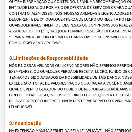
OUTRA INFORMAÇÃO OU CONTEÚDO. NENHUMA RECOMENDAÇÃO OU 
ENTIDADE LEGAL OU POR MEIO DE OFERTAS DE SERVIÇOS CRIARÁ Q
CONTRATO. ALÉM DISSO, NÓS, NOSSAS AFILIADAS E LICENCIADOR
DECORRENTE DE (X) QUALQUER PERDA DE LUCRO OU RECEITA POTENC
QUAISQUER INVESTIMENTOS, DESPESAS OU COMPROMISSOS REALIZ
ASSOCIADOS, OU (Z) QUALQUER TÉRMINO, RESCISÃO OU SUSPENSÃ
SERVIRÁ PARA EXCLUIR OU LIMITAR GARANTIAS, RESPONSABILIDADE
COM A LEGISLAÇÃO APLICÁVEL.
8.Limitações de Responsabilidade
NÓS E NOSSAS AFILIADAS OU LICENCIADORES NÃO SEREMOS RESPONS
EXEMPLARES, OU QUALQUER PERDA DE RECEITA, LUCRO, FUNDO DE 
TENHAMOS SIDO AVISADOS DA POSSIBILIDADE DE TAIS DANOS. NOS
EXCEDERÁ O TOTAL DE VALORES PAGOS OU A PAGAR A VOCÊ NO ÂM
QUAL O EVENTO GERADOR DO PEDIDO DE RESPONSABILIDADE MAIS 
DIREITO OU RECURSO, INCLUSIVE O DIREITO DE REQUERER EXECUÇÃ
RELAÇÃO A ESTE CONTRATO. NADA NESTE PARÁGRAFO SERVIRÁ PARA
LEI APLICÁVEL.
9.Indenização
NA EXTENSÃO MÁXIMA PERMITIDA PELA LEI APLICÁVEL, NÃO SEREM