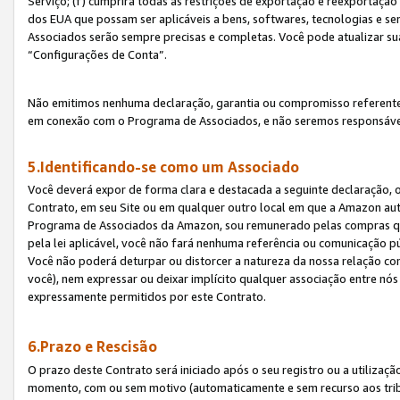
Serviço; (f) cumprirá todas as restrições de exportação e reexportaçã
dos EUA que possam ser aplicáveis a bens, softwares, tecnologias e s
Associados serão sempre precisas e completas. Você pode atualizar su
“Configurações de Conta”.
Não emitimos nenhuma declaração, garantia ou compromisso referente
em conexão com o Programa de Associados, e não seremos responsávei
5.Identificando-se como um Associado
Você deverá expor de forma clara e destacada a seguinte declaração, 
Contrato, em seu Site ou em qualquer outro local em que a Amazon aut
Programa de Associados da Amazon, sou remunerado pelas compras qual
pela lei aplicável, você não fará nenhuma referência ou comunicação p
Você não poderá deturpar ou distorcer a natureza da nossa relação com
você), nem expressar ou deixar implícito qualquer associação entre nó
expressamente permitidos por este Contrato.
6.Prazo e Rescisão
O prazo deste Contrato será iniciado após o seu registro ou a utilizaç
momento, com ou sem motivo (automaticamente e sem recurso aos tribuna