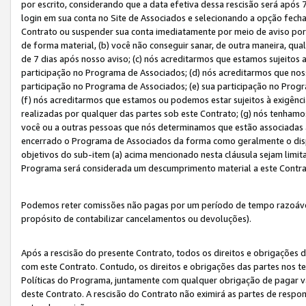
por escrito, considerando que a data efetiva dessa rescisão será após 
login em sua conta no Site de Associados e selecionando a opção fech
Contrato ou suspender sua conta imediatamente por meio de aviso por 
de forma material, (b) você não conseguir sanar, de outra maneira, qua
de 7 dias após nosso aviso; (c) nós acreditarmos que estamos sujeitos
participação no Programa de Associados; (d) nós acreditarmos que nos
participação no Programa de Associados; (e) sua participação no Progr
(f) nós acreditarmos que estamos ou podemos estar sujeitos à exigênc
realizadas por qualquer das partes sob este Contrato; (g) nós tenhamo
você ou a outras pessoas que nós determinamos que estão associadas 
encerrado o Programa de Associados da forma como geralmente o dispo
objetivos do sub-item (a) acima mencionado nesta cláusula sejam limit
Programa será considerada um descumprimento material a este Contr
Podemos reter comissões não pagas por um período de tempo razoável 
propósito de contabilizar cancelamentos ou devoluções).
Após a rescisão do presente Contrato, todos os direitos e obrigações d
com este Contrato. Contudo, os direitos e obrigações das partes nos te
Políticas do Programa, juntamente com qualquer obrigação de pagar va
deste Contrato. A rescisão do Contrato não eximirá as partes de respo