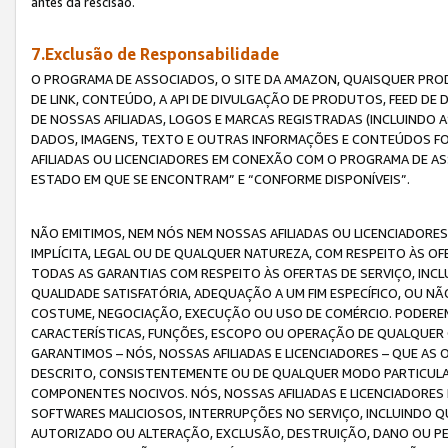
antes da rescisão.
7.Exclusão de Responsabilidade
O PROGRAMA DE ASSOCIADOS, O SITE DA AMAZON, QUAISQUER PROD
DE LINK, CONTEÚDO, A API DE DIVULGAÇÃO DE PRODUTOS, FEED D
DE NOSSAS AFILIADAS, LOGOS E MARCAS REGISTRADAS (INCLUINDO 
DADOS, IMAGENS, TEXTO E OUTRAS INFORMAÇÕES E CONTEÚDOS F
AFILIADAS OU LICENCIADORES EM CONEXÃO COM O PROGRAMA DE AS
ESTADO EM QUE SE ENCONTRAM” E “CONFORME DISPONÍVEIS”.
NÃO EMITIMOS, NEM NÓS NEM NOSSAS AFILIADAS OU LICENCIADORE
IMPLÍCITA, LEGAL OU DE QUALQUER NATUREZA, COM RESPEITO ÀS OF
TODAS AS GARANTIAS COM RESPEITO ÀS OFERTAS DE SERVIÇO, INCL
QUALIDADE SATISFATÓRIA, ADEQUAÇÃO A UM FIM ESPECÍFICO, OU N
COSTUME, NEGOCIAÇÃO, EXECUÇÃO OU USO DE COMÉRCIO. PODEREM
CARACTERÍSTICAS, FUNÇÕES, ESCOPO OU OPERAÇÃO DE QUALQUER 
GARANTIMOS – NÓS, NOSSAS AFILIADAS E LICENCIADORES – QUE A
DESCRITO, CONSISTENTEMENTE OU DE QUALQUER MODO PARTICULAR, 
COMPONENTES NOCIVOS. NÓS, NOSSAS AFILIADAS E LICENCIADORES 
SOFTWARES MALICIOSOS, INTERRUPÇÕES NO SERVIÇO, INCLUINDO Q
AUTORIZADO OU ALTERAÇÃO, EXCLUSÃO, DESTRUIÇÃO, DANO OU PE