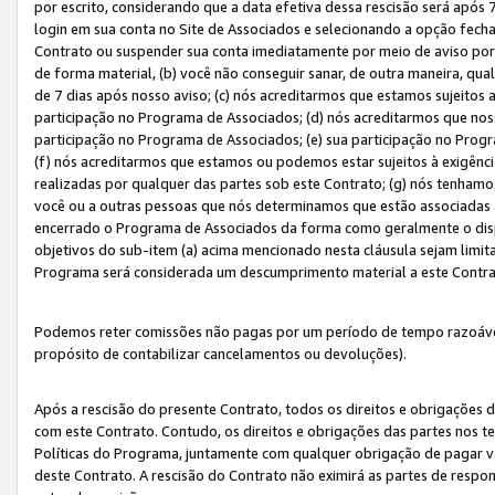
por escrito, considerando que a data efetiva dessa rescisão será após 
login em sua conta no Site de Associados e selecionando a opção fech
Contrato ou suspender sua conta imediatamente por meio de aviso por 
de forma material, (b) você não conseguir sanar, de outra maneira, qua
de 7 dias após nosso aviso; (c) nós acreditarmos que estamos sujeitos
participação no Programa de Associados; (d) nós acreditarmos que nos
participação no Programa de Associados; (e) sua participação no Progr
(f) nós acreditarmos que estamos ou podemos estar sujeitos à exigênc
realizadas por qualquer das partes sob este Contrato; (g) nós tenhamo
você ou a outras pessoas que nós determinamos que estão associadas 
encerrado o Programa de Associados da forma como geralmente o dispo
objetivos do sub-item (a) acima mencionado nesta cláusula sejam limit
Programa será considerada um descumprimento material a este Contr
Podemos reter comissões não pagas por um período de tempo razoável 
propósito de contabilizar cancelamentos ou devoluções).
Após a rescisão do presente Contrato, todos os direitos e obrigações d
com este Contrato. Contudo, os direitos e obrigações das partes nos te
Políticas do Programa, juntamente com qualquer obrigação de pagar va
deste Contrato. A rescisão do Contrato não eximirá as partes de respo