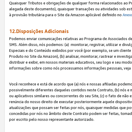
Quaisquer Tributos e obrigações de qualquer forma relacionados ao Pr
alegada deste documento), quaisquer transações ou atividades sob este
à provisão tributária para o Site da Amazon aplicável definido no
Anex
12.Disposições Adicionais
Podemos enviar comunicações relativas ao Programa de Associados de t
SMS. Além disso, nós podemos: (a) monitorar, registrar, utilizar e divu
Especiais e do Conteúdo exibidos por você (por exemplo, se um cliente
Produto no Site da Amazon), (b) analisar, monitorar, rastrear e investiga
distribuir e exibir, em nossos materiais educativos, seu logo e seu m
informações sobre como nós processamos informações pessoais, veja 
Você reconhece e está de acordo que (a) nós e nossas afiliadas podem
possivelmente diferentes daqueles contidos neste Contrato, (b) nós e 
ou aplicativos similares ou concorrentes do seu Site, (c) o fato de não
renúncia do nosso direito de executar posteriormente aquele dispositi
atualizações que possam ser feitas por nós, quaisquer medidas que p
concedidas por nós no âmbito deste Contrato podem ser feitas, tomada
por escrito pelo nosso representante autorizado.