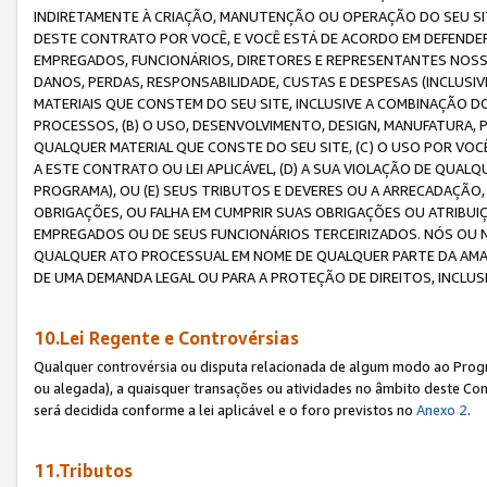
INDIRETAMENTE À CRIAÇÃO, MANUTENÇÃO OU OPERAÇÃO DO SEU SIT
DESTE CONTRATO POR VOCÊ, E VOCÊ ESTÁ DE ACORDO EM DEFENDER, 
EMPREGADOS, FUNCIONÁRIOS, DIRETORES E REPRESENTANTES NOSS
DANOS, PERDAS, RESPONSABILIDADE, CUSTAS E DESPESAS (INCLUSI
MATERIAIS QUE CONSTEM DO SEU SITE, INCLUSIVE A COMBINAÇÃO 
PROCESSOS, (B) O USO, DESENVOLVIMENTO, DESIGN, MANUFATURA,
QUALQUER MATERIAL QUE CONSTE DO SEU SITE, (C) O USO POR VOC
A ESTE CONTRATO OU LEI APLICÁVEL, (D) A SUA VIOLAÇÃO DE QU
PROGRAMA), OU (E) SEUS TRIBUTOS E DEVERES OU A ARRECADAÇÃO
OBRIGAÇÕES, OU FALHA EM CUMPRIR SUAS OBRIGAÇÕES OU ATRIBUIÇÕ
EMPREGADOS OU DE SEUS FUNCIONÁRIOS TERCEIRIZADOS. NÓS OU
QUALQUER ATO PROCESSUAL EM NOME DE QUALQUER PARTE DA AMAZO
DE UMA DEMANDA LEGAL OU PARA A PROTEÇÃO DE DIREITOS, INCLU
10.Lei Regente e Controvérsias
Qualquer controvérsia ou disputa relacionada de algum modo ao Progra
ou alegada), a quaisquer transações ou atividades no âmbito deste Con
será decidida conforme a lei aplicável e o foro previstos no
Anexo 2
.
11.Tributos