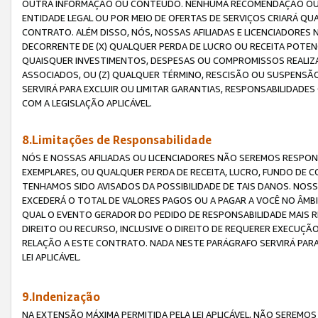
OUTRA INFORMAÇÃO OU CONTEÚDO. NENHUMA RECOMENDAÇÃO OU 
ENTIDADE LEGAL OU POR MEIO DE OFERTAS DE SERVIÇOS CRIARÁ Q
CONTRATO. ALÉM DISSO, NÓS, NOSSAS AFILIADAS E LICENCIADOR
DECORRENTE DE (X) QUALQUER PERDA DE LUCRO OU RECEITA POTENC
QUAISQUER INVESTIMENTOS, DESPESAS OU COMPROMISSOS REALIZ
ASSOCIADOS, OU (Z) QUALQUER TÉRMINO, RESCISÃO OU SUSPENSÃ
SERVIRÁ PARA EXCLUIR OU LIMITAR GARANTIAS, RESPONSABILIDADE
COM A LEGISLAÇÃO APLICÁVEL.
8.Limitações de Responsabilidade
NÓS E NOSSAS AFILIADAS OU LICENCIADORES NÃO SEREMOS RESPONS
EXEMPLARES, OU QUALQUER PERDA DE RECEITA, LUCRO, FUNDO DE 
TENHAMOS SIDO AVISADOS DA POSSIBILIDADE DE TAIS DANOS. NOS
EXCEDERÁ O TOTAL DE VALORES PAGOS OU A PAGAR A VOCÊ NO ÂM
QUAL O EVENTO GERADOR DO PEDIDO DE RESPONSABILIDADE MAIS 
DIREITO OU RECURSO, INCLUSIVE O DIREITO DE REQUERER EXECUÇÃ
RELAÇÃO A ESTE CONTRATO. NADA NESTE PARÁGRAFO SERVIRÁ PARA
LEI APLICÁVEL.
9.Indenização
NA EXTENSÃO MÁXIMA PERMITIDA PELA LEI APLICÁVEL, NÃO SEREM