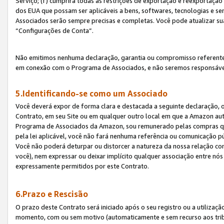
Serviço; (f) cumprirá todas as restrições de exportação e reexportaçã
dos EUA que possam ser aplicáveis a bens, softwares, tecnologias e s
Associados serão sempre precisas e completas. Você pode atualizar su
“Configurações de Conta”.
Não emitimos nenhuma declaração, garantia ou compromisso referente
em conexão com o Programa de Associados, e não seremos responsávei
5.Identificando-se como um Associado
Você deverá expor de forma clara e destacada a seguinte declaração, 
Contrato, em seu Site ou em qualquer outro local em que a Amazon aut
Programa de Associados da Amazon, sou remunerado pelas compras qual
pela lei aplicável, você não fará nenhuma referência ou comunicação p
Você não poderá deturpar ou distorcer a natureza da nossa relação com
você), nem expressar ou deixar implícito qualquer associação entre nó
expressamente permitidos por este Contrato.
6.Prazo e Rescisão
O prazo deste Contrato será iniciado após o seu registro ou a utilizaç
momento, com ou sem motivo (automaticamente e sem recurso aos tribuna