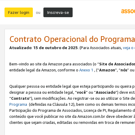
Fazer login
Inscreva-se
ou
Contrato Operacional do Programa
Atualizado
:
15 de outubro de 2025
. (Para Associados atuais,
veja o
Bem-vindo ao site da Amazon para associados (o “
Site de Associado
entidade legal da Amazon, conforme o
Anexo 1
, (“
Amazon
”, “
nós
” ou
Qualquer pessoa ou entidade legal que esteja participando ou queira 
designar a pessoa ou entidade legal, “
você
” ou “
Associado
”) deve es
“
Contrato
”), sem modificações. Ao registrar-se ou ao utilizar o Site
Programa
(definidas na Cláusula 12), bem como os demais termos inco
Participação do Programa de Associados, Licença de PI, Regulamento d
conteúdo que você publicar no site da Amazon.com.br deve obedecer à
clientes que sejam criadas, editadas ou removidas em troca de remuneraç