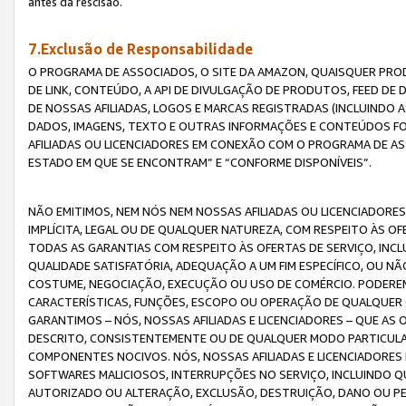
antes da rescisão.
7.Exclusão de Responsabilidade
O PROGRAMA DE ASSOCIADOS, O SITE DA AMAZON, QUAISQUER PROD
DE LINK, CONTEÚDO, A API DE DIVULGAÇÃO DE PRODUTOS, FEED D
DE NOSSAS AFILIADAS, LOGOS E MARCAS REGISTRADAS (INCLUINDO 
DADOS, IMAGENS, TEXTO E OUTRAS INFORMAÇÕES E CONTEÚDOS F
AFILIADAS OU LICENCIADORES EM CONEXÃO COM O PROGRAMA DE AS
ESTADO EM QUE SE ENCONTRAM” E “CONFORME DISPONÍVEIS”.
NÃO EMITIMOS, NEM NÓS NEM NOSSAS AFILIADAS OU LICENCIADORE
IMPLÍCITA, LEGAL OU DE QUALQUER NATUREZA, COM RESPEITO ÀS OF
TODAS AS GARANTIAS COM RESPEITO ÀS OFERTAS DE SERVIÇO, INCL
QUALIDADE SATISFATÓRIA, ADEQUAÇÃO A UM FIM ESPECÍFICO, OU N
COSTUME, NEGOCIAÇÃO, EXECUÇÃO OU USO DE COMÉRCIO. PODEREM
CARACTERÍSTICAS, FUNÇÕES, ESCOPO OU OPERAÇÃO DE QUALQUER 
GARANTIMOS – NÓS, NOSSAS AFILIADAS E LICENCIADORES – QUE A
DESCRITO, CONSISTENTEMENTE OU DE QUALQUER MODO PARTICULAR, 
COMPONENTES NOCIVOS. NÓS, NOSSAS AFILIADAS E LICENCIADORES 
SOFTWARES MALICIOSOS, INTERRUPÇÕES NO SERVIÇO, INCLUINDO Q
AUTORIZADO OU ALTERAÇÃO, EXCLUSÃO, DESTRUIÇÃO, DANO OU PE