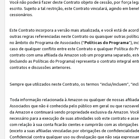
Você não poderá fazer deste Contrato objeto de cessão, por força le
escrito. Sujeito a tal restrição, este Contrato vinculará, agindo em be
cessionários.
Este Contrato incorpora a versão mais atualizada, e você está de acordo
outras regras referenciadas neste Contrato ou quaisquer outras políti
no âmbito do Programa de Associados (“
Políticas do Programa
”), i
caso de qualquer conflito entre este Contrato e qualquer Política do P
contrato com uma afiliada da Amazon sob um programa separado, este 
(incluindo as Políticas do Programa) representa o contrato integral en
contratos e discussões anteriores.
Sempre que utilizados neste Contrato, os termos “inclui/incluem”, “incl
Toda informação relacionada à Amazon ou qualquer de nossas afiliad
Associados que não é conhecida pelo público em geral ou que razoave
da Amazon e continuará sendo propriedade exclusiva da Amazon. Você
necessário para a execução de suas atividades sob este contrato e as
com relação à sua conta ficarão cientes e cumprirão com as obrigações
(exceto a suas afiliadas vinculadas por obrigações de confidencialida
Confidencial contra qualquer uso ou divulgação que não seja expressa