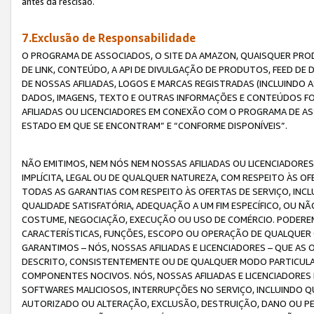
antes da rescisão.
7.Exclusão de Responsabilidade
O PROGRAMA DE ASSOCIADOS, O SITE DA AMAZON, QUAISQUER PROD
DE LINK, CONTEÚDO, A API DE DIVULGAÇÃO DE PRODUTOS, FEED D
DE NOSSAS AFILIADAS, LOGOS E MARCAS REGISTRADAS (INCLUINDO 
DADOS, IMAGENS, TEXTO E OUTRAS INFORMAÇÕES E CONTEÚDOS F
AFILIADAS OU LICENCIADORES EM CONEXÃO COM O PROGRAMA DE AS
ESTADO EM QUE SE ENCONTRAM” E “CONFORME DISPONÍVEIS”.
NÃO EMITIMOS, NEM NÓS NEM NOSSAS AFILIADAS OU LICENCIADORE
IMPLÍCITA, LEGAL OU DE QUALQUER NATUREZA, COM RESPEITO ÀS OF
TODAS AS GARANTIAS COM RESPEITO ÀS OFERTAS DE SERVIÇO, INCL
QUALIDADE SATISFATÓRIA, ADEQUAÇÃO A UM FIM ESPECÍFICO, OU N
COSTUME, NEGOCIAÇÃO, EXECUÇÃO OU USO DE COMÉRCIO. PODEREM
CARACTERÍSTICAS, FUNÇÕES, ESCOPO OU OPERAÇÃO DE QUALQUER 
GARANTIMOS – NÓS, NOSSAS AFILIADAS E LICENCIADORES – QUE A
DESCRITO, CONSISTENTEMENTE OU DE QUALQUER MODO PARTICULAR, 
COMPONENTES NOCIVOS. NÓS, NOSSAS AFILIADAS E LICENCIADORES 
SOFTWARES MALICIOSOS, INTERRUPÇÕES NO SERVIÇO, INCLUINDO Q
AUTORIZADO OU ALTERAÇÃO, EXCLUSÃO, DESTRUIÇÃO, DANO OU PE