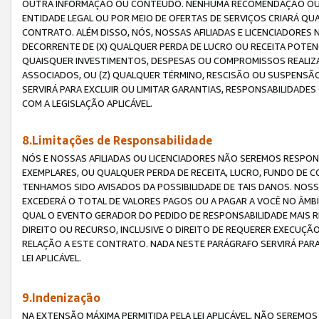
OUTRA INFORMAÇÃO OU CONTEÚDO. NENHUMA RECOMENDAÇÃO OU 
ENTIDADE LEGAL OU POR MEIO DE OFERTAS DE SERVIÇOS CRIARÁ Q
CONTRATO. ALÉM DISSO, NÓS, NOSSAS AFILIADAS E LICENCIADOR
DECORRENTE DE (X) QUALQUER PERDA DE LUCRO OU RECEITA POTENC
QUAISQUER INVESTIMENTOS, DESPESAS OU COMPROMISSOS REALIZ
ASSOCIADOS, OU (Z) QUALQUER TÉRMINO, RESCISÃO OU SUSPENSÃ
SERVIRÁ PARA EXCLUIR OU LIMITAR GARANTIAS, RESPONSABILIDADE
COM A LEGISLAÇÃO APLICÁVEL.
8.Limitações de Responsabilidade
NÓS E NOSSAS AFILIADAS OU LICENCIADORES NÃO SEREMOS RESPONS
EXEMPLARES, OU QUALQUER PERDA DE RECEITA, LUCRO, FUNDO DE 
TENHAMOS SIDO AVISADOS DA POSSIBILIDADE DE TAIS DANOS. NOS
EXCEDERÁ O TOTAL DE VALORES PAGOS OU A PAGAR A VOCÊ NO ÂM
QUAL O EVENTO GERADOR DO PEDIDO DE RESPONSABILIDADE MAIS 
DIREITO OU RECURSO, INCLUSIVE O DIREITO DE REQUERER EXECUÇÃ
RELAÇÃO A ESTE CONTRATO. NADA NESTE PARÁGRAFO SERVIRÁ PARA
LEI APLICÁVEL.
9.Indenização
NA EXTENSÃO MÁXIMA PERMITIDA PELA LEI APLICÁVEL, NÃO SEREM