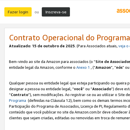
Fazer login
Inscreva-se
ou
Contrato Operacional do Programa
Atualizado
:
15 de outubro de 2025
. (Para Associados atuais,
veja o
Bem-vindo ao site da Amazon para associados (o “
Site de Associado
entidade legal da Amazon, conforme o
Anexo 1
, (“
Amazon
”, “
nós
” ou
Qualquer pessoa ou entidade legal que esteja participando ou queira 
designar a pessoa ou entidade legal, “
você
” ou “
Associado
”) deve es
“
Contrato
”), sem modificações. Ao registrar-se ou ao utilizar o Site
Programa
(definidas na Cláusula 12), bem como os demais termos inco
Participação do Programa de Associados, Licença de PI, Regulamento d
conteúdo que você publicar no site da Amazon.com.br deve obedecer à
clientes que sejam criadas, editadas ou removidas em troca de remuneraç