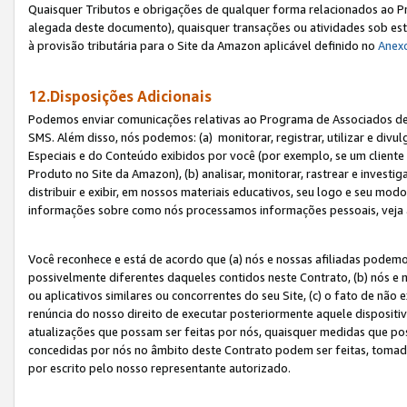
Quaisquer Tributos e obrigações de qualquer forma relacionados ao Pr
alegada deste documento), quaisquer transações ou atividades sob este
à provisão tributária para o Site da Amazon aplicável definido no
Anex
12.Disposições Adicionais
Podemos enviar comunicações relativas ao Programa de Associados de t
SMS. Além disso, nós podemos: (a) monitorar, registrar, utilizar e divu
Especiais e do Conteúdo exibidos por você (por exemplo, se um cliente
Produto no Site da Amazon), (b) analisar, monitorar, rastrear e investiga
distribuir e exibir, em nossos materiais educativos, seu logo e seu m
informações sobre como nós processamos informações pessoais, veja 
Você reconhece e está de acordo que (a) nós e nossas afiliadas podem
possivelmente diferentes daqueles contidos neste Contrato, (b) nós e 
ou aplicativos similares ou concorrentes do seu Site, (c) o fato de não
renúncia do nosso direito de executar posteriormente aquele dispositi
atualizações que possam ser feitas por nós, quaisquer medidas que p
concedidas por nós no âmbito deste Contrato podem ser feitas, tomada
por escrito pelo nosso representante autorizado.