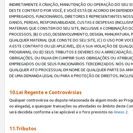
INDIRETAMENTE À CRIAÇÃO, MANUTENÇÃO OU OPERAÇÃO DO SEU SIT
DESTE CONTRATO POR VOCÊ, E VOCÊ ESTÁ DE ACORDO EM DEFENDER, 
EMPREGADOS, FUNCIONÁRIOS, DIRETORES E REPRESENTANTES NOSS
DANOS, PERDAS, RESPONSABILIDADE, CUSTAS E DESPESAS (INCLUSI
MATERIAIS QUE CONSTEM DO SEU SITE, INCLUSIVE A COMBINAÇÃO 
PROCESSOS, (B) O USO, DESENVOLVIMENTO, DESIGN, MANUFATURA,
QUALQUER MATERIAL QUE CONSTE DO SEU SITE, (C) O USO POR VOC
A ESTE CONTRATO OU LEI APLICÁVEL, (D) A SUA VIOLAÇÃO DE QU
PROGRAMA), OU (E) SEUS TRIBUTOS E DEVERES OU A ARRECADAÇÃO
OBRIGAÇÕES, OU FALHA EM CUMPRIR SUAS OBRIGAÇÕES OU ATRIBUIÇÕ
EMPREGADOS OU DE SEUS FUNCIONÁRIOS TERCEIRIZADOS. NÓS OU
QUALQUER ATO PROCESSUAL EM NOME DE QUALQUER PARTE DA AMAZO
DE UMA DEMANDA LEGAL OU PARA A PROTEÇÃO DE DIREITOS, INCLU
10.Lei Regente e Controvérsias
Qualquer controvérsia ou disputa relacionada de algum modo ao Progra
ou alegada), a quaisquer transações ou atividades no âmbito deste Con
será decidida conforme a lei aplicável e o foro previstos no
Anexo 2
.
11.Tributos