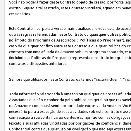
Você não poderá fazer deste Contrato objeto de cessão, por força le
escrito. Sujeito a tal restrição, este Contrato vinculará, agindo em be
cessionários.
Este Contrato incorpora a versão mais atualizada, e você está de acordo
outras regras referenciadas neste Contrato ou quaisquer outras políti
no âmbito do Programa de Associados (“
Políticas do Programa
”), i
caso de qualquer conflito entre este Contrato e qualquer Política do P
contrato com uma afiliada da Amazon sob um programa separado, este 
(incluindo as Políticas do Programa) representa o contrato integral en
contratos e discussões anteriores.
Sempre que utilizados neste Contrato, os termos “inclui/incluem”, “incl
Toda informação relacionada à Amazon ou qualquer de nossas afiliad
Associados que não é conhecida pelo público em geral ou que razoave
da Amazon e continuará sendo propriedade exclusiva da Amazon. Você
necessário para a execução de suas atividades sob este contrato e as
com relação à sua conta ficarão cientes e cumprirão com as obrigações
(exceto a suas afiliadas vinculadas por obrigações de confidencialida
Confidencial contra qualquer uso ou divulgação que não seja expressa