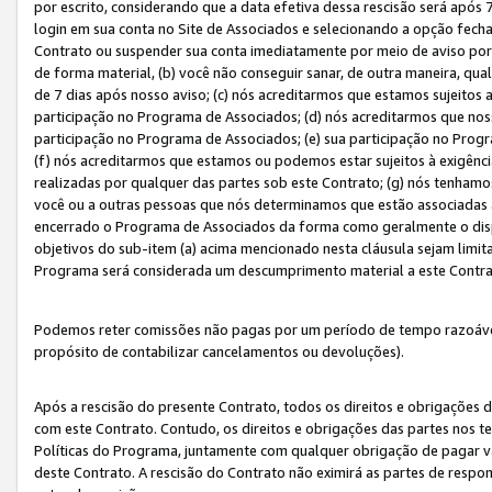
por escrito, considerando que a data efetiva dessa rescisão será após 
login em sua conta no Site de Associados e selecionando a opção fech
Contrato ou suspender sua conta imediatamente por meio de aviso por 
de forma material, (b) você não conseguir sanar, de outra maneira, qua
de 7 dias após nosso aviso; (c) nós acreditarmos que estamos sujeitos
participação no Programa de Associados; (d) nós acreditarmos que nos
participação no Programa de Associados; (e) sua participação no Progr
(f) nós acreditarmos que estamos ou podemos estar sujeitos à exigênc
realizadas por qualquer das partes sob este Contrato; (g) nós tenhamo
você ou a outras pessoas que nós determinamos que estão associadas 
encerrado o Programa de Associados da forma como geralmente o dispo
objetivos do sub-item (a) acima mencionado nesta cláusula sejam limit
Programa será considerada um descumprimento material a este Contr
Podemos reter comissões não pagas por um período de tempo razoável 
propósito de contabilizar cancelamentos ou devoluções).
Após a rescisão do presente Contrato, todos os direitos e obrigações d
com este Contrato. Contudo, os direitos e obrigações das partes nos te
Políticas do Programa, juntamente com qualquer obrigação de pagar va
deste Contrato. A rescisão do Contrato não eximirá as partes de respo