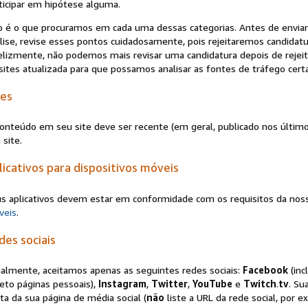
ticipar em hipótese alguma.
o é o que procuramos em cada uma dessas categorias. Antes de enviar
lise, revise esses pontos cuidadosamente, pois rejeitaremos candida
elizmente, não podemos mais revisar uma candidatura depois de reje
sites atualizada para que possamos analisar as fontes de tráfego cert
tes
onteúdo em seu site deve ser recente (em geral, publicado nos últimos
 site.
licativos para dispositivos móveis
s aplicativos devem estar em conformidade com os requisitos da nos
veis
.
des sociais
almente, aceitamos apenas as seguintes redes sociais:
Facebook
(inc
eto páginas pessoais),
Instagram
,
Twitter
,
YouTube
e
Twitch
.
tv
. Su
ta da sua página de média social (
não
liste a URL da rede social, por 