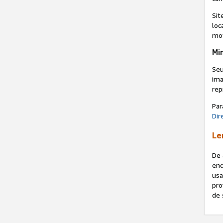
Sit
loc
mot
Min
Seu
ima
rep
Par
Dir
Le
De 
en
usa
pro
de 