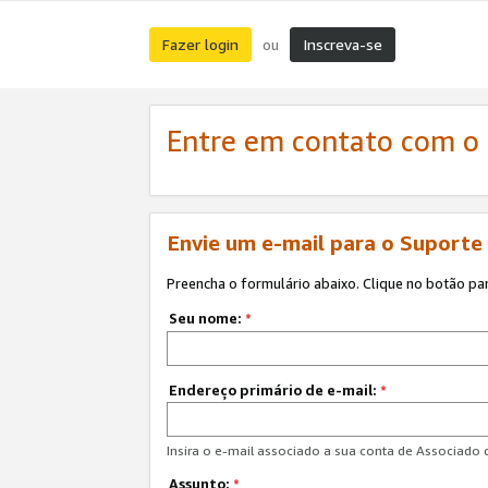
Fazer login
Inscreva-se
ou
Entre em contato com o
Envie um e-mail para o Suporte
Preencha o formulário abaixo. Clique no botão pa
Seu nome:
*
Endereço primário de e-mail:
*
Insira o e-mail associado a sua conta de Associado
Assunto:
*