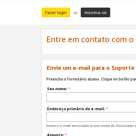
Fazer login
Inscreva-se
ou
Entre em contato com o
Envie um e-mail para o Suporte
Preencha o formulário abaixo. Clique no botão pa
Seu nome:
*
Endereço primário de e-mail:
*
Insira o e-mail associado a sua conta de Associado
Assunto:
*